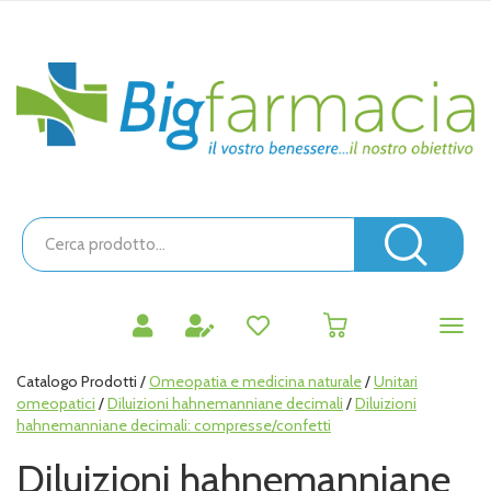
Passa
al
contenuto
Bigfarmacia
principale
Cerca
Prodotto
Cerc
prodotti
0
inseriti
Catalogo Prodotti /
Omeopatia e medicina naturale
/
Unitari
omeopatici
/
Diluizioni hahnemanniane decimali
/
Diluizioni
hahnemanniane decimali: compresse/confetti
Diluizioni hahnemanniane