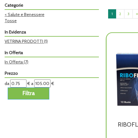
Categorie
1
2
3
»
<
Salute e Benessere
Tosse
In Evidenza
VETRINA PRODOTTI
(1)
In Offerta
In Offerta
(7)
Prezzo
filtra
filtra
da
€
a
€
da
a
RIBOF