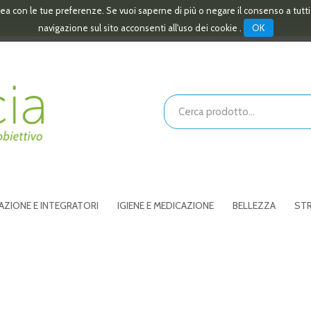
linea con le tue preferenze. Se vuoi saperne di più o negare il consenso a tutt
OK
navigazione sul sito acconsenti all'uso dei cookie .
Cerca
Prodotto
AZIONE E INTEGRATORI
IGIENE E MEDICAZIONE
BELLEZZA
STR