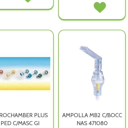
2000
2000
BIMBONEB
Acquista BIMBONEB
AMPOLLA
AMPOLLA
AEROSOL
AEROSOL
C/RACCORDO non
C/RACCORDO alla
BI
BI
è
wishlist
400150 non
400150 alla
disponibile
è
wishlist
disponibile
ROCHAMBER PLUS
AMPOLLA MB2 C/BOCC
PED C/MASC GI
NAS 471080