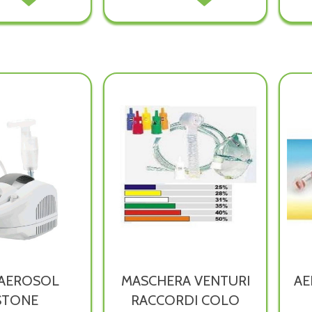
SOL
AEROSOL
AEROSOL
AEROSOL
Y
FAMILY
FAMILY
FAMILY
 non
PLUS alla
PLUS
PLUS
wishlist
KIT non
KIT alla
ibile
è
wishlist
disponibile
 AEROSOL
MASCHERA VENTURI
AE
STONE
RACCORDI COLO