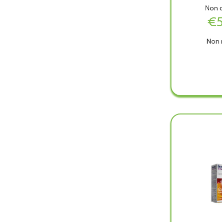
Non d
€5
Non 
MIKO
AERO
PISTO
è
dispon