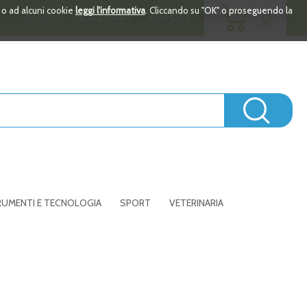
ARTICOLI
i o ad alcuni cookie
leggi l'informativa
. Cliccando su "OK" o proseguendo la
0
ACCEDI
REGISTRATI
WISHLIST
INSERITI
Cerc
UMENTI E TECNOLOGIA
SPORT
VETERINARIA