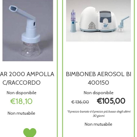
AR 2000 AMPOLLA
BIMBONEB AEROSOL BI
C/RACCORDO
400150
Non disponibile
Non disponibile
€18,10
€105,00
€ 136,00
*il prezzo barrato è il prezzo più basso degli ultimi
Non mutuabile
30 giorni
Non mutuabile
MEFAR
Acquista MEFAR