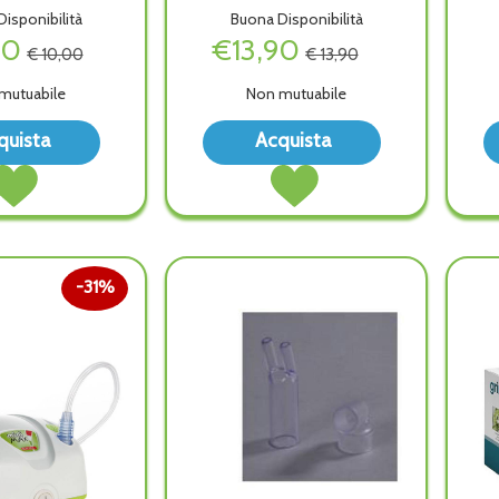
isponibilità
Buona Disponibilità
00
€13,90
€ 10,00
€ 13,90
mutuabile
Non mutuabile
Acquista RIBOFLU
Acquista MEDIP
quista
Acquista
20BUST alla
KIT
Acquista RIBOFLU
Acquista MEDIPRESTERIL
wishlist
NEBUL
20BUST al
KIT
UNIV alla
carrello
NEBUL
wishlist
UNIV al
carrello
31%