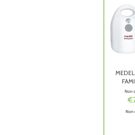
MEDEL
FAMI
Non d
€
Non 
MEDE