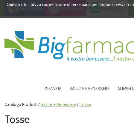
Passa
Questo sito utilizza cookie, anche di terze parti, per proporti servizi in 
Bigfarmacia
Bigfarmacia
391 3532473
al
contenuto
principale
Bigfarmacia
INFANZIA
SALUTE E BENESSERE
ALIMENT
Catalogo Prodotti /
Salute e Benessere
/
Tosse
Tosse