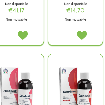
Non disponibile
Non disponibile
€41,17
€14,70
Non mutuabile
Non mutuabile
AEROCHAMBER
Acquista AEROCHAMBER
AMPOLLA
Acquista AMPOLLA
PLUS
PLUS
MB2
MB2
PED
PED
C/BOCC
C/BOCC
C/MASC
C/MASC
NAS
NAS
GI non
GI alla
471080 non
471080 alla
è
wishlist
è
wishlist
disponibile
disponibile