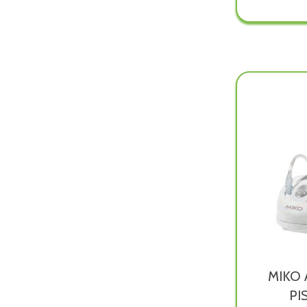
AERO
FAMIL
PLUS
è
dispon
MIKO
PI