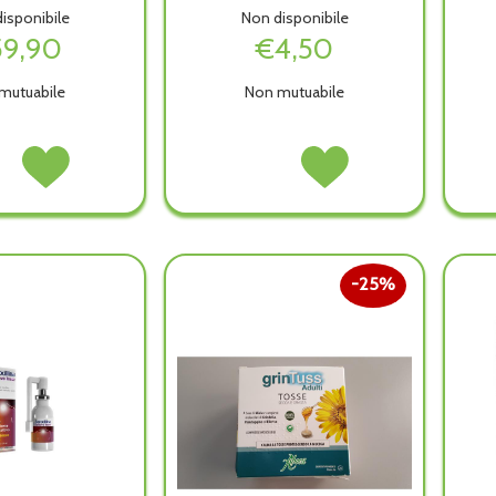
isponibile
Non disponibile
9,90
€4,50
mutuabile
Non mutuabile
Acquista MIKO
MASCHERA
Acquista MASCHERA
SOL
AEROSOL
VENTURI
VENTURI
NE non
PISTONE alla
RACCORDI
RACCORDI
wishlist
COLO non
COLO alla
ibile
è
wishlist
disponibile
25%