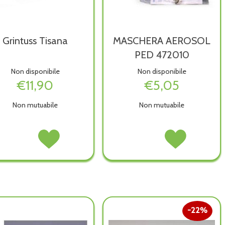
Grintuss Tisana
MASCHERA AEROSOL
PED 472010
Non disponibile
Non disponibile
€11,90
€5,05
Non mutuabile
Non mutuabile
Grintuss
Acquista Grintuss
MASCHERA
Acquista MASCHER
Tisana non
Tisana alla
AEROSOL
AEROSOL
è
wishlist
PED
PED
disponibile
472010 non
472010 alla
è
wishlist
disponibile
22%