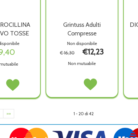
ROCILLINA
Grintuss Adulti
DI
EVO TOSSE
Compresse
isponibile
Non disponibile
9,40
€12,23
€ 16,30
Non mutuabile
mutuabile
Grintuss
Acquista Grintuss
OROCILLINA
Acquista NEOBOROCILLINA
Adulti
Adulti
IEVO
SOLLIEVO
Compresse non
Compresse alla
E non
TOSSE alla
è
wishlist
wishlist
disponibile
ibile
1 - 20 di 42
»»