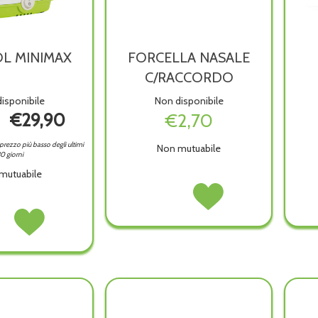
L MINIMAX
FORCELLA NASALE
C/RACCORDO
isponibile
Non disponibile
€29,90
€2,70
l prezzo più basso degli ultimi
Non mutuabile
0 giorni
mutuabile
FORCELLA
Acquista FORCELLA
NASALE
NASALE
SOL
Acquista AEROSOL
C/RACCORDO non
C/RACCORDO alla
AX non
MINIMAX alla
è
wishlist
wishlist
disponibile
ibile