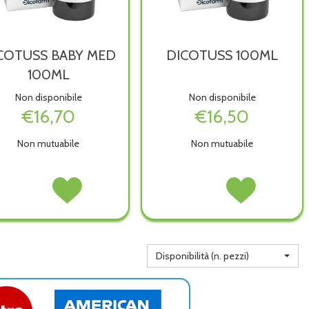
COTUSS BABY MED
DICOTUSS 100ML
100ML
Non disponibile
Non disponibile
€16,70
€16,50
Non mutuabile
Non mutuabile
DICOTUSS
Acquista DICOTUSS
DICOTUSS
Acquista DICOTUS
BABY
BABY
100ML non
100ML alla
MED
MED
è
wishlist
100ML non
100ML alla
disponibile
è
wishlist
disponibile
Disponibilità (n. pezzi)