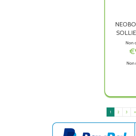
NEOBO
SOLLI
Non d
€
Non 
NEOB
SOLL
TOSS
è
dispon
1
2
3
»