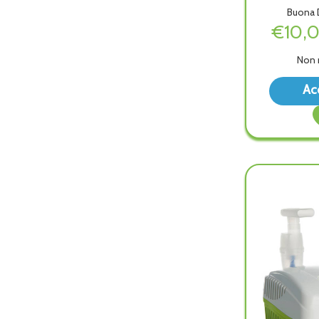
Buona D
€10,
Non 
Ac