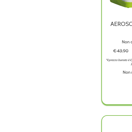
AEROSO
Non d
€ 43,90
*il prezzo barrato è i
3
Non 
AERO
MINIM
è
dispon