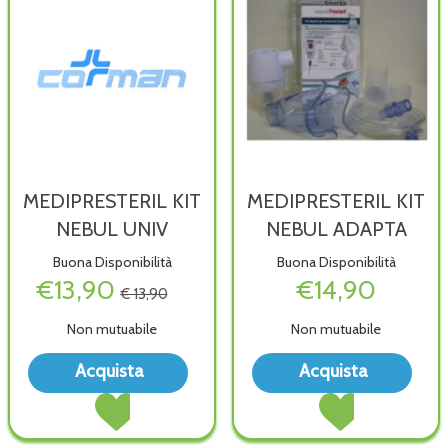
MEDIPRESTERIL KIT
MEDIPRESTERIL KIT
NEBUL UNIV
NEBUL ADAPTA
Buona Disponibilità
Buona Disponibilità
€13,90
€14,90
€ 13,90
Non mutuabile
Non mutuabile
Acquista MEDIPRESTERIL
Acqu
Acquista
Acquista
KIT
KIT
Acquista MEDIPRESTERIL
Acquista MEDIPRES
NEBUL
NEB
KIT
KIT
UNIV alla
ADAP
NEBUL
NEBUL
wishlist
wish