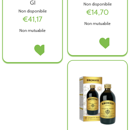
GI
Non disponibile
€14,70
Non disponibile
€41,17
Non mutuabile
Non mutuabile
AMPOLLA
Acquista AMPOL
MB2
MB2
AEROCHAMBER
Acquista AEROCHAMBER
C/BOCC
C/BOCC
PLUS
PLUS
NAS
NAS
PED
PED
471080 non
471080 alla
C/MASC
C/MASC
è
wishlist
GI non
GI alla
disponibile
è
wishlist
disponibile