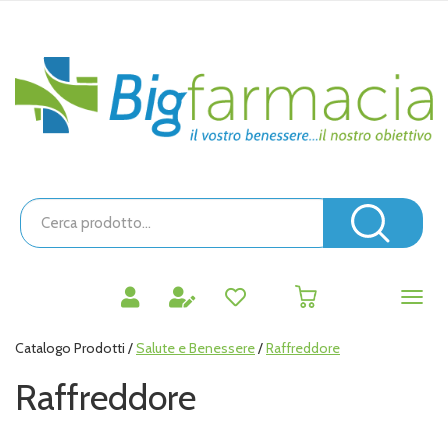
Passa
al
contenuto
Bigfarmacia
principale
Cerca
Prodotto
Cerc
prodotti
0
inseriti
Catalogo Prodotti /
Salute e Benessere
/
Raffreddore
Raffreddore