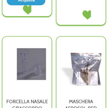
Acquista
AEROSOL
Acquista RINOREX
BICARB
AEROSOL
25FX3ML alla
AEROSOL
Acquista AEROS
BICARB
wishlist
MINIMAX non
MINIMAX alla
25FX3ML al
è
wishlist
carrello
disponibile
FORCELLA NASALE
MASCHERA