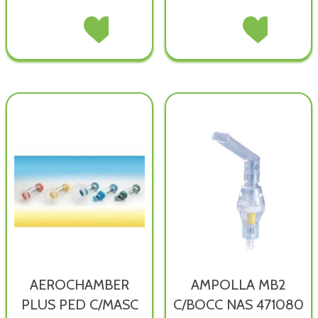
MIKO
Acquista MIKO
MASCHERA
Acquista MASCH
AEROSOL
AEROSOL
VENTURI
VENTURI
PISTONE non
PISTONE alla
RACCORDI
RACCORDI
è
wishlist
COLO non
COLO alla
disponibile
è
wishlist
disponibile
AEROCHAMBER
AMPOLLA MB2
PLUS PED C/MASC
C/BOCC NAS 471080