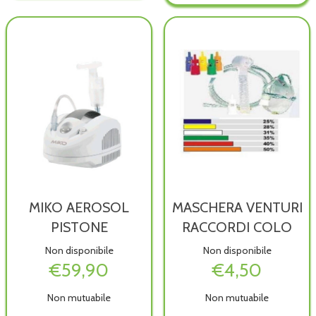
C/RACCORDO non
C/RACCORDO alla
400150 non
400150 alla
è
wishlist
è
wishlist
disponibile
disponibile
MIKO AEROSOL
MASCHERA VENTURI
PISTONE
RACCORDI COLO
Non disponibile
Non disponibile
€59,90
€4,50
Non mutuabile
Non mutuabile