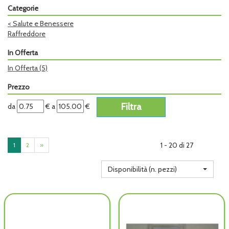
Categorie
<
Salute e Benessere
Raffreddore
In Offerta
In Offerta
(5)
Prezzo
filtra
filtra
da
€
a
€
da
a
1 - 20 di 27
1
2
»
Disponibilità (n. pezzi)