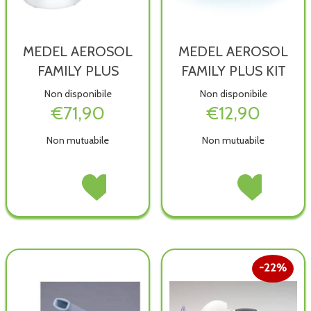
MEDEL AEROSOL
MEDEL AEROSOL
FAMILY PLUS
FAMILY PLUS KIT
Non disponibile
Non disponibile
€71,90
€12,90
Non mutuabile
Non mutuabile
MEDEL
Acquista MEDEL
MEDEL
Acquista MEDEL
AEROSOL
AEROSOL
AEROSOL
AEROSOL
FAMILY
FAMILY
FAMILY
FAMILY
PLUS non
PLUS alla
PLUS
PLUS
è
wishlist
KIT non
KIT alla
disponibile
è
wishlist
disponibile
22%