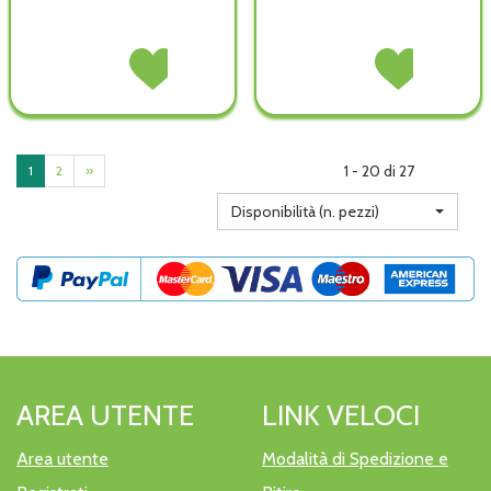
L'ESPACE
Acquista L'ESPACE
L'ESPACE
Acquista L'ESPAC
DISTANZ
DISTANZ
DISTANZ
DISTANZ
NEO
NEO
PED
PED
C/MAS
C/MAS
C/MAS
C/MAS
AR non
AR alla
GI non
GI alla
è
wishlist
è
wishlist
1 - 20 di 27
1
2
»
disponibile
disponibile
Disponibilità (n. pezzi)
AREA UTENTE
LINK VELOCI
Area utente
Modalità di Spedizione e