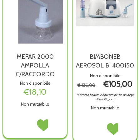
MEFAR 2000
BIMBONEB
AMPOLLA
AEROSOL BI 400150
C/RACCORDO
Non disponibile
€105,00
Non disponibile
€ 136,00
€18,10
*il prezzo barrato è il prezzo più basso degli
ultimi 30 giorni
Non mutuabile
Non mutuabile
MEFAR
Acquista MEFAR
BIMBONEB
Acquista BIMBON
2000
2000
AEROSOL
AEROSOL
AMPOLLA
AMPOLLA
BI
BI