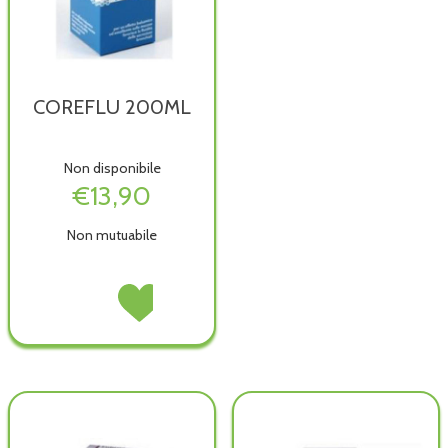
COREFLU 200ML
Non disponibile
€13,90
Non mutuabile
COREFLU
Acquista COREFLU
200ML non
200ML alla
è
wishlist
disponibile