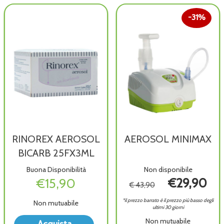
UNIV al
ADAPTA al
carrello
carrello
31%
RINOREX AEROSOL
AEROSOL MINIMAX
BICARB 25FX3ML
Buona Disponibilità
Non disponibile
€15,90
€29,90
€ 43,90
*il prezzo barrato è il prezzo più basso degli
Non mutuabile
ultimi 30 giorni
Acquista RINOREX
Non mutuabile