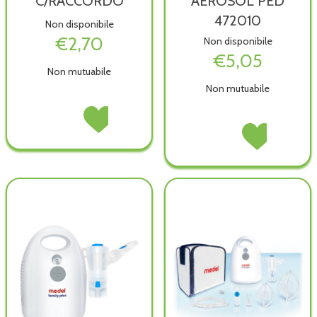
C/RACCORDO
AEROSOL PED
472010
Non disponibile
€2,70
Non disponibile
€5,05
Non mutuabile
Non mutuabile
FORCELLA
Acquista FORCELLA
NASALE
NASALE
MASCHERA
Acquista MASCH
C/RACCORDO non
C/RACCORDO alla
AEROSOL
AEROSOL
è
wishlist
PED
PED
disponibile
472010 non
472010 alla
è
wishlist
disponibile