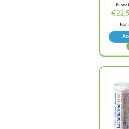
Buona D
€22,
Non 
Ac