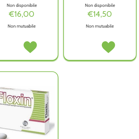
Non disponibile
Non disponibile
€16,00
€14,50
Non mutuabile
Non mutuabile
FLORBERRY
Acquista FLORBERRY
FLORTEC
Acquista FLORTEC
10BUST non
10BUST alla
10BUST
10BUST
è
wishlist
MONODOSE non
MONODOSE alla
disponibile
è
wishlist
disponibile