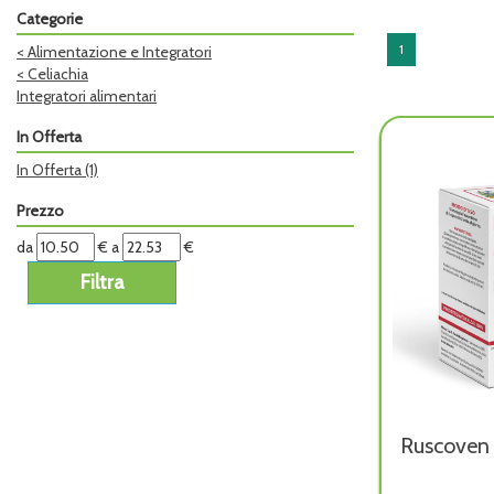
Categorie
1
<
Alimentazione e Integratori
<
Celiachia
Integratori alimentari
In Offerta
In Offerta
(1)
Prezzo
filtra
filtra
da
€
a
€
da
a
Ruscoven 