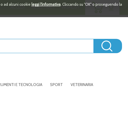
ARTICOLI
i o ad alcuni cookie
leggi l'informativa
. Cliccando su "OK" o proseguendo la
0
ACCEDI
REGISTRATI
WISHLIST
INSERITI
Cerc
UMENTI E TECNOLOGIA
SPORT
VETERINARIA