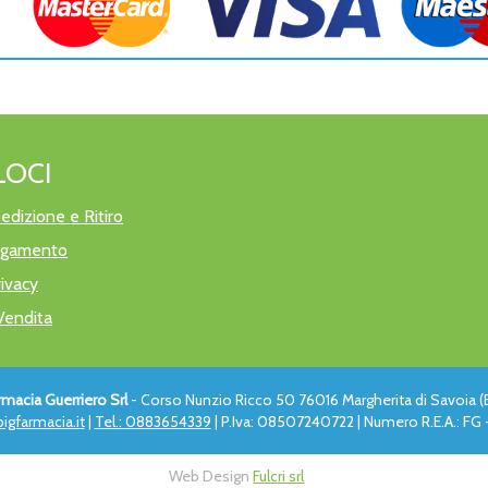
LOCI
edizione e Ritiro
pagamento
rivacy
Vendita
rmacia Guerriero Srl
- Corso Nunzio Ricco 50 76016 Margherita di Savoia (
igfarmacia.it
|
Tel.: 0883654339
| P.Iva: 08507240722 | Numero R.E.A.: FG -
Web Design
Fulcri srl