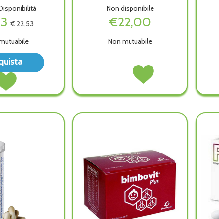
isponibilità
Non disponibile
53
€22,00
€ 22,53
mutuabile
Non mutuabile
Acquista Ruscoven
quista
Plus
ANTILIP
Acquista ANTILIP
Acquista Ruscoven
Opercoli alla
20CPR non
20CPR alla
Plus
wishlist
è
wishlist
Opercoli al
disponibile
carrello