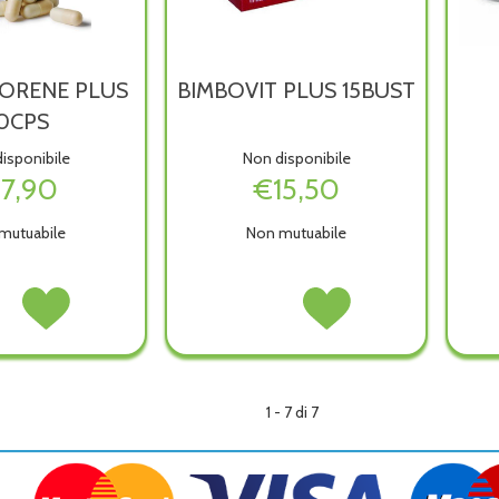
ORENE PLUS
BIMBOVIT PLUS 15BUST
0CPS
isponibile
Non disponibile
17,90
€15,50
mutuabile
Non mutuabile
OFLORENE
Acquista LACTOFLORENE
BIMBOVIT
Acquista BIMBOVIT
PLUS
PLUS
PLUS
S non
30CPS alla
15BUST non
15BUST alla
wishlist
è
wishlist
ibile
disponibile
1 - 7 di 7