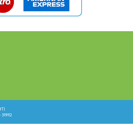
BT)
 319112