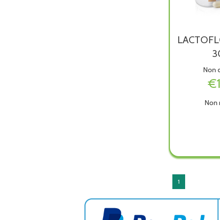
LACTOFL
3
Non d
€
Non 
LACT
PLUS
30CP
è
dispon
1