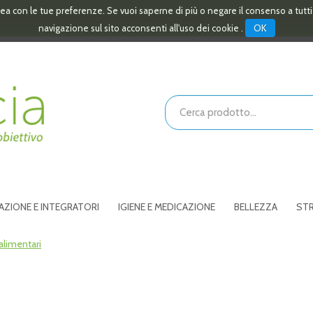
linea con le tue preferenze. Se vuoi saperne di più o negare il consenso a tutt
OK
navigazione sul sito acconsenti all'uso dei cookie .
Cerca
Prodotto
AZIONE E INTEGRATORI
IGIENE E MEDICAZIONE
BELLEZZA
STR
 alimentari