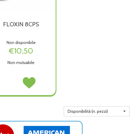
FLOXIN 8CPS
Non disponibile
€10,50
Non mutuabile
FLOXIN
Acquista FLOXIN
8CPS non
8CPS alla
è
wishlist
disponibile
Disponibilità (n. pezzi)