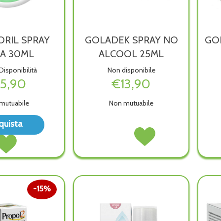
RIL SPRAY
GOLADEK SPRAY NO
GOL
A 30ML
ALCOOL 25ML
Disponibilità
Non disponibile
15,90
€13,90
mutuabile
Non mutuabile
Acquista MUNATORIL
quista
SPRAY
GOLADEK
Acquista GOLADEK
Acquista MUNATORIL
GOLA
SPRAY
SPRAY
SPRAY
30ML alla
NO
NO
GOLA
wishlist
ALCOOL
ALCOOL
30ML al
25ML non
25ML alla
carrello
è
wishlist
15%
disponibile