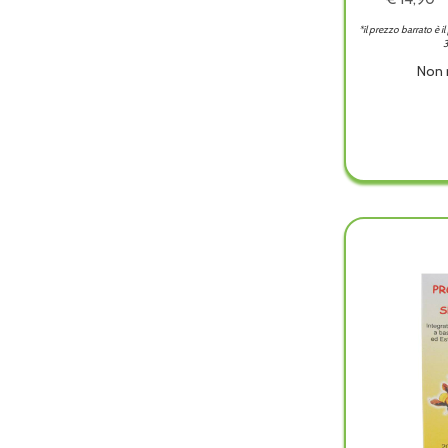
*il prezzo barrato è i
3
Non 
Prop
-
Spray
forte
adulti
è
dispon