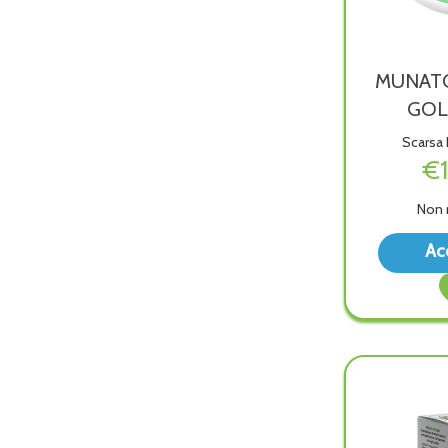
MUNATO
GOL
Scarsa 
€
Non 
Ac