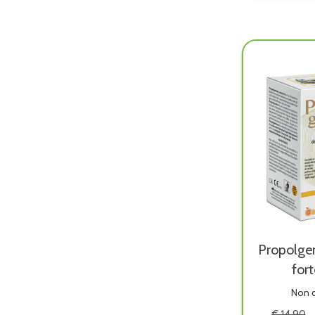
No
Alcoo
è
dispon
Propolge
fort
Non d
€ 14,90