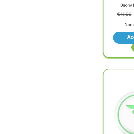
Buona D
€ 12,00
Non 
Ac