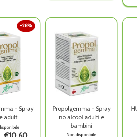
No
disponibile
l non
Alcool alla
wishlist
ibile
28%
mma - Spray
Propolgemma - Spray
H
e adulti
no alcool adulti e
bambini
isponibile
€10,60
Non disponibile