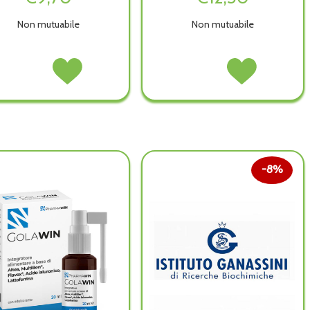
Non mutuabile
Non mutuabile
HUMANA
Acquista HUMANA
LENIGOLA
Acquista LENIGOLA
ABC
ABC
SPRAY
SPRAY
GOLA
GOLA
FORTE
FORTE
15ML non
15ML alla
PROPOLI non
PROPOLI alla
è
wishlist
è
wishlist
disponibile
disponibile
8%