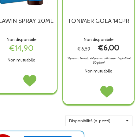
AWIN SPRAY 20ML
TONIMER GOLA 14CPR
Non disponibile
Non disponibile
€14,90
€6,00
€ 6,59
*il prezzo barrato è il prezzo più basso degli ultimi
Non mutuabile
30 giorni
Non mutuabile
GOLAWIN
Acquista GOLAWIN
SPRAY
SPRAY
TONIMER
Acquista TONIMER
20ML non
20ML alla
GOLA
GOLA
è
wishlist
14CPR non
14CPR alla
disponibile
è
wishlist
disponibile
Disponibilità (n. pezzi)