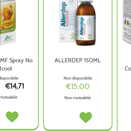
EMF Spray No
ALLERDEP 150ML
lcool
Co
isponibile
Non disponibile
€14,71
€15,00
mutuabile
Non mutuabile
l2
Acquista Propol2
ALLERDEP
Acquista ALLERDEP
EMF
150ML non
150ML alla
Spray
è
wishlist