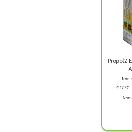
Propol2 
A
Non d
€ 17,30
Non 
Propo
EMF
Spray