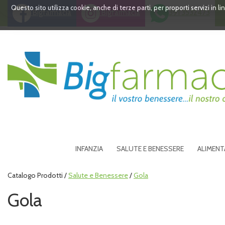
Passa
Questo sito utilizza cookie, anche di terze parti, per proporti servizi in 
Bigfarmacia
Bigfarmacia
391 3532473
al
contenuto
principale
Bigfarmacia
INFANZIA
SALUTE E BENESSERE
ALIMENT
Catalogo Prodotti /
Salute e Benessere
/
Gola
Gola