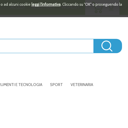
ARTICOLI
i o ad alcuni cookie
leggi l'informativa
. Cliccando su "OK" o proseguendo la
0
ACCEDI
REGISTRATI
WISHLIST
INSERITI
Cerc
UMENTI E TECNOLOGIA
SPORT
VETERINARIA