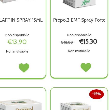
AFTIN SPRAY 15ML
Propol2 EMF Spray Forte
Non disponibile
Non disponibile
€13,90
€15,30
€ 18,00
Non mutuabile
Non mutuabile
Propol2
Acquista Propol2
GOLAFTIN
Acquista GOLAFTIN
EMF
EMF
SPRAY
SPRAY
Spray
Spray
15ML non
15ML alla
Forte non
Forte alla
è
wishlist
è
wishlist
disponibile
disponibile
15%