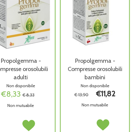
Propolgemma -
Propolgemma -
mpresse orosolubili
Compresse orosolubili
adulti
bambini
Non disponibile
Non disponibile
€8,33
€11,82
€ 13,90
€ 8,33
Non mutuabile
Non mutuabile
Propolgemma
Acquista Propolg
Propolgemma
Acquista Propolgemma
-
-
-
-