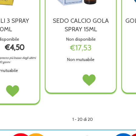
I 3 SPRAY
SEDO CALCIO GOLA
GOL
20ML
SPRAY 15ML
isponibile
Non disponibile
€4,50
€17,53
l prezzo più basso degli ultimi
Non mutuabile
0 giorni
mutuabile
SEDO
Acquista SEDO
CALCIO
CALCIO
OLI
Acquista PROPOLI
GOLA
GOLA
3
SPRAY
SPRAY
Y
SPRAY
15ML non
15ML alla
 non
20ML alla
è
wishlist
wishlist
disponibile
ibile
1 - 20 di 20