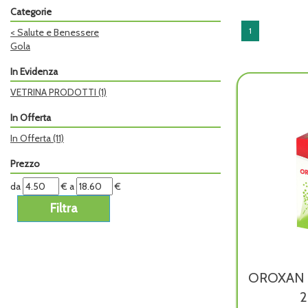
Categorie
1
<
Salute e Benessere
Gola
In Evidenza
VETRINA PRODOTTI
(1)
In Offerta
In Offerta
(11)
Prezzo
filtra
filtra
da
€
a
€
da
a
OROXAN 