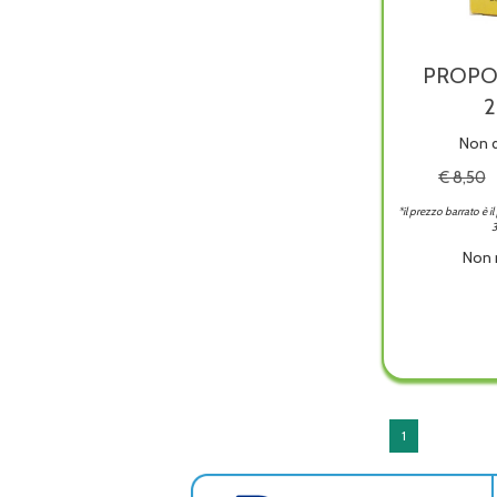
PROPOL
Non d
€ 8,50
*il prezzo barrato è i
3
Non 
PROP
3
SPRA
20ML
è
dispon
1