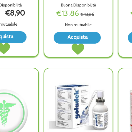
isponibilità
Buona Disponibilità
€8,90
€13,86
€ 13,86
mutuabile
Non mutuabile
Acquista OROXAN
Acquista Grintu
quista
Acquista
SPRAY
Adulti
Acquista OROXAN
Acquista Grintuss
GOLA
Sciroppo alla
SPRAY
Adulti
20ML alla
wishlist
GOLA
Sciroppo al
wishlist
20ML al
carrello
carrello