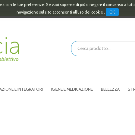
linea con le tue preferenze. Se vuoi saperne di più o negare il consenso a tutt
OK
navigazione sul sito acconsenti all'uso dei cookie .
Cerca
Prodotto
AZIONE E INTEGRATORI
IGIENE E MEDICAZIONE
BELLEZZA
STR