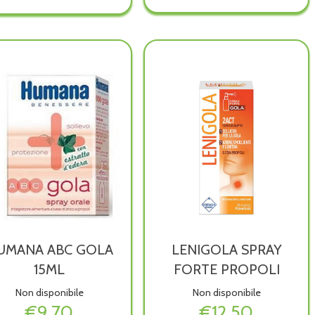
Compresse
Compresse
Compresse
Compresse
orosolubili
orosolubili
orosolubili
orosolubili
bambini non
bambini alla
adulti non
adulti alla
è
wishlist
è
wishlist
disponibile
disponibile
UMANA ABC GOLA
LENIGOLA SPRAY
15ML
FORTE PROPOLI
Non disponibile
Non disponibile
€9,70
€12,50