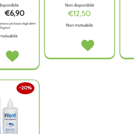
isponibile
Non disponibile
€6,90
€12,50
l prezzo più basso degli ultimi
Non mutuabile
0 giorni
mutuabile
CONTACTA
Acquista CONTACTA
LENS
LENS
TI
Acquista IRILENTI
DAILY
DAILY
SOL
-1,50
-1,50
A
UNICA
16PZ non
16PZ alla
LENTI
è
wishlist
L non
360ML alla
disponibile
wishlist
20%
ibile