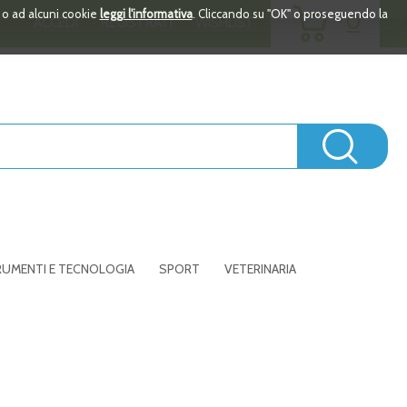
ARTICOLI
i o ad alcuni cookie
leggi l'informativa
. Cliccando su "OK" o proseguendo la
0
ACCEDI
REGISTRATI
WISHLIST
INSERITI
Cerc
UMENTI E TECNOLOGIA
SPORT
VETERINARIA