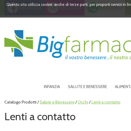
Passa
Questo sito utilizza cookie, anche di terze parti, per proporti servizi in 
Bigfarmacia
Bigfarmacia
391 3532473
al
contenuto
principale
Bigfarmacia
INFANZIA
SALUTE E BENESSERE
ALIMENT
Catalogo Prodotti /
Salute e Benessere
/
Occhi
/
Lenti a contatto
Lenti a contatto