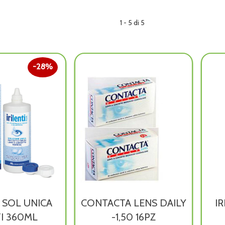
1 - 5 di 5
28%
I SOL UNICA
CONTACTA LENS DAILY
IR
I 360ML
-1,50 16PZ