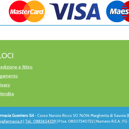
LOCI
edizione e Ritiro
pagamento
rivacy
Vendita
rmacia Guerriero Srl
- Corso Nunzio Ricco 50 76016 Margherita di Savoia (
igfarmacia.it
|
Tel.: 0883654339
| P.Iva: 08507240722 | Numero R.E.A.: FG -