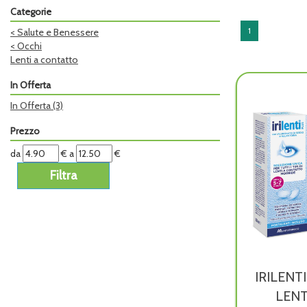
Categorie
1
<
Salute e Benessere
<
Occhi
Lenti a contatto
In Offerta
In Offerta
(3)
Prezzo
filtra
filtra
da
€
a
€
da
a
IRILENT
LENT