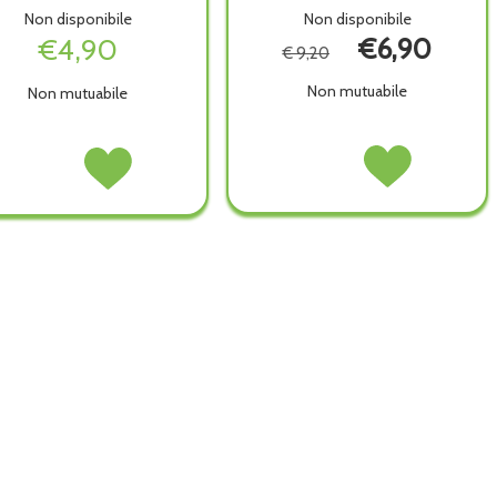
Non disponibile
Non disponibile
€4,90
€6,90
€ 9,20
Non mutuabile
Non mutuabile
IRILENTI
Acquista IRILENTI
IRILENTI
Acquista IRILENTI
DUO
DUO
SOL
SOL
PACK
PACK
UNICA
UNICA
360ML+100ML non
360ML+100ML alla
LENTI
LENTI
è
wishlist
100ML non
100ML alla
disponibile
è
wishlist
disponibile