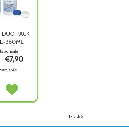
I DUO PACK
L+360ML
isponibile
€7,90
mutuabile
TI
Acquista IRILENTI
DUO
PACK
L+360ML non
360ML+360ML alla
wishlist
ibile
1 - 5 di 5