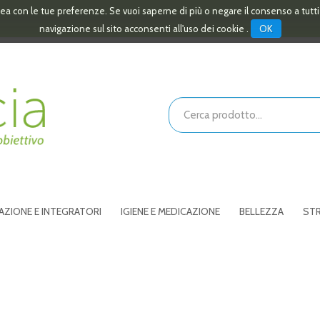
linea con le tue preferenze. Se vuoi saperne di più o negare il consenso a tutt
OK
navigazione sul sito acconsenti all'uso dei cookie .
Cerca
Prodotto
AZIONE E INTEGRATORI
IGIENE E MEDICAZIONE
BELLEZZA
STR