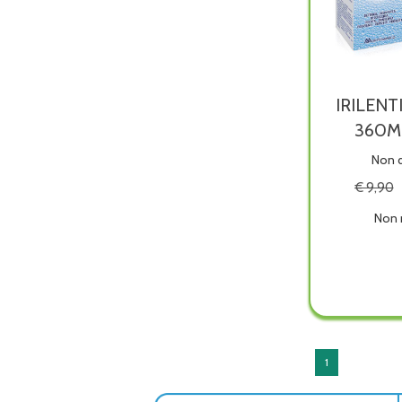
IRILENT
360M
Non d
€ 9,90
Non 
IRILEN
DUO
PACK
360M
è
dispon
1