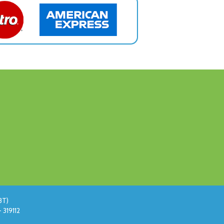
BT)
 319112