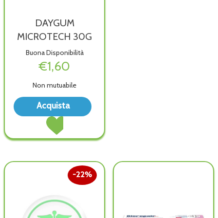
DAYGUM
MICROTECH 30G
Buona Disponibilità
€1,60
Non mutuabile
Acquista DAYGUM
Acquista
MICROTECH
Acquista DAYGUM
30G alla
MICROTECH
wishlist
30G al
carrello
22%