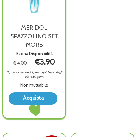
MERIDOL
SPAZZOLINO SET
MORB
Buona Disponibilità
€3,90
€ 4,00
*il prezzo barrato è il prezzo più basso degli
ultimi 30 giorni
Non mutuabile
Acquista MERIDOL
Acquista
SPAZZOLINO
Acquista MERIDOL
SET
SPAZZOLINO
MORB alla
SET
wishlist
MORB al
carrello