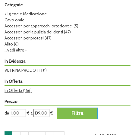
Categorie
<
Igiene e Medicazione
Cavo orale
Accessori per apparecchi ortodontici
(5)
Accessori per la pulizia dei denti
(47)
Accessori per protesi
(47)
Alito
(6)
...vedi altre +
In Evidenza
VETRINA PRODOTTI
(1)
In Offerta
In Offerta
(156)
Prezzo
filtra
filtra
da
€
a
€
da
a