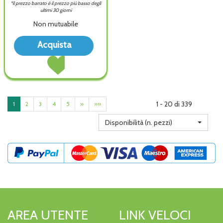
*il prezzo barrato è il prezzo più basso degli
ultimi 30 giorni
Non mutuabile
Acquista BIOREPAIR
Acquista
COLLUTORIO
Acquista BIOREPAIR
PROT
COLLUTORIO
GENG alla
PROT
wishlist
GENG al
carrello
1 - 20 di 339
1
2
3
4
5
»
»»
Disponibilità (n. pezzi)
AREA UTENTE
LINK VELOCI