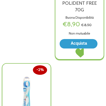
POLIDENT FREE
70G
Buona Disponibilità
€8,90
€ 8,90
Non mutuabile
Acqu
Acquista
FRE
Acquista POLIDEN
70G 
FREE
wish
70G al
carrello
2%