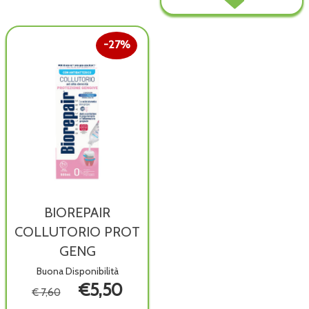
6AN
0-
PESC
6ANNI
wish
PESCA al
27%
carrello
BIOREPAIR
COLLUTORIO PROT
GENG
Buona Disponibilità
€5,50
€ 7,60