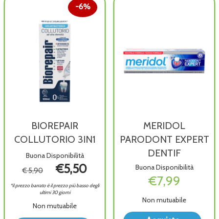
6%
BIOREPAIR
MERIDOL
COLLUTORIO 3IN1
PARODONT EXPERT
DENTIF
Buona Disponibilità
€5,50
Buona Disponibilità
€ 5,90
€7,99
*il prezzo barrato è il prezzo più basso degli
ultimi 30 giorni
Non mutuabile
Non mutuabile
Acqu