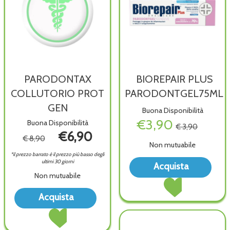
PARODONTAX
BIOREPAIR PLUS
COLLUTORIO PROT
PARODONTGEL75ML
GEN
Buona Disponibilità
€3,90
Buona Disponibilità
€ 3,90
€6,90
€ 8,90
Non mutuabile
*il prezzo barrato è il prezzo più basso degli
Acqu
ultimi 30 giorni
Acquista
PLU
Non mutuabile
Acquista BIOREPAI
PAR
PLUS
Acquista PARODONTAX
wish
Acquista
PARODONTGEL75M
COLLUTORIO
Acquista PARODONTAX
carrello
PROT
COLLUTORIO
GEN alla
PROT