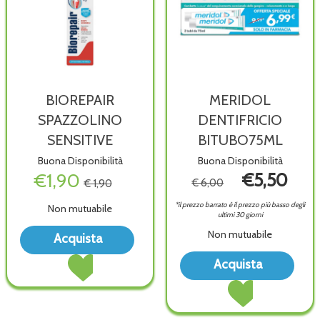
BIOREPAIR
MERIDOL
SPAZZOLINO
DENTIFRICIO
SENSITIVE
BITUBO75ML
Buona Disponibilità
Buona Disponibilità
€1,90
€5,50
€ 6,00
€ 1,90
*il prezzo barrato è il prezzo più basso degli
Non mutuabile
ultimi 30 giorni
Acquista BIOREPAIR
Non mutuabile
Acquista
SPAZZOLINO
Acquista BIOREPAIR
Acqu
SENSITIVE alla
Acquista
SPAZZOLINO
DEN
wishlist
Acquista MERIDOL
SENSITIVE al
BITU
DENTIFRICIO
carrello
wish
BITUBO75ML al