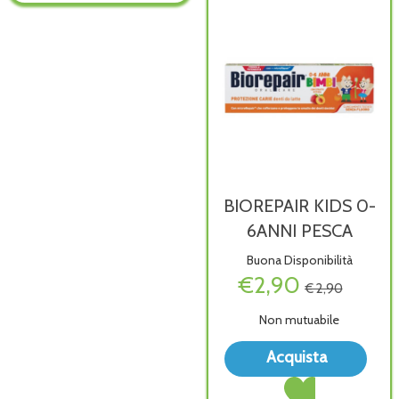
wishlist
GEN al
carrello
BIOREPAIR KIDS 0-
6ANNI PESCA
Buona Disponibilità
€2,90
€ 2,90
Non mutuabile
Acqu
Acquista
KID
Acquista BIOREPAI
0-
KIDS