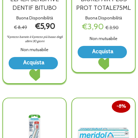
DENTIF BITUBO
PROT TOTALE75ML
Buona Disponibilità
Buona Disponibilità
€5,90
€3,90
€ 8,49
€ 3,90
*il prezzo barrato è il prezzo più basso degli
Non mutuabile
ultimi 30 giorni
Acqu
Non mutuabile
Acquista
PLU
Acquista BIOREPAI
Acquista ELMEX
PRO
Acquista
PLUS
SENSITIVE
TOTA
Acquista ELMEX
PROT
DENTIF
wish
SENSITIVE
TOTALE75ML al
BITUBO alla
DENTIF
carrello
wishlist
BITUBO al
carrello
8%