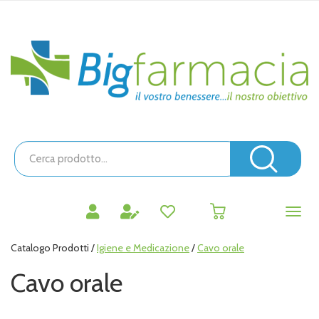
Passa
al
contenuto
Bigfarmacia
principale
Cerca
Prodotto
Cerc
prodotti
0
inseriti
Catalogo Prodotti /
Igiene e Medicazione
/
Cavo orale
Cavo orale