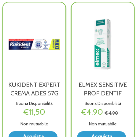
carrello
KUKIDENT EXPERT
ELMEX SENSITIVE
CREMA ADES 57G
PROF DENTIF
Buona Disponibilità
Buona Disponibilità
€11,50
€4,90
€ 4,90
Non mutuabile
Non mutuabile
Acquista KUKIDENT
Acqu
Acquista
Acquista