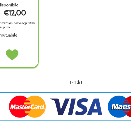
isponibile
€12,00
l prezzo più basso degli ultimi
0 giorni
mutuabile
HYMUS
Acquista BIOTHYMUS
AC
ACT
U
SH
 non
ENERG alla
1 - 1 di 1
wishlist
ibile