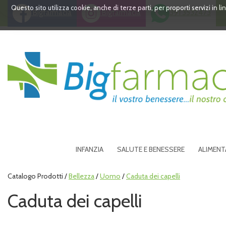
Passa
Questo sito utilizza cookie, anche di terze parti, per proporti servizi in 
Bigfarmacia
Bigfarmacia
391 3532473
al
contenuto
principale
Bigfarmacia
INFANZIA
SALUTE E BENESSERE
ALIMENT
Catalogo Prodotti /
Bellezza
/
Uomo
/
Caduta dei capelli
Caduta dei capelli