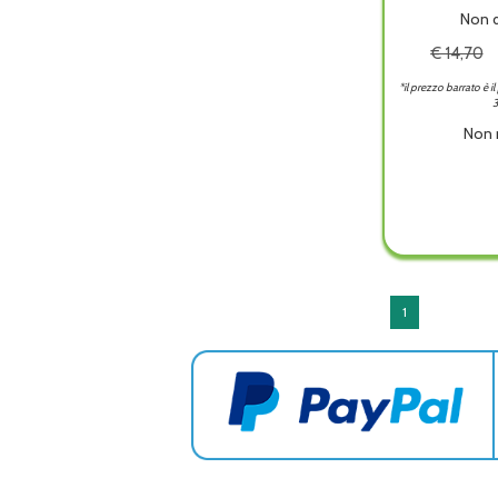
Non d
€ 14,70
*il prezzo barrato è i
3
Non 
BIOT
AC
ACT
U
SH
ENERG
1
è
dispon