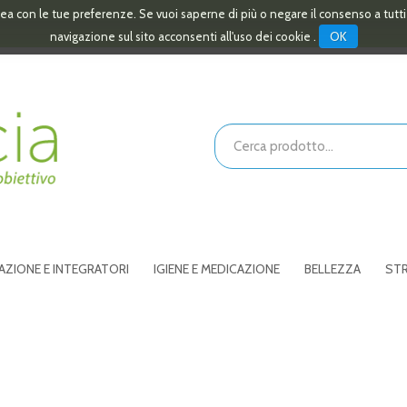
linea con le tue preferenze. Se vuoi saperne di più o negare il consenso a tutt
OK
navigazione sul sito acconsenti all'uso dei cookie .
Cerca
Prodotto
AZIONE E INTEGRATORI
IGIENE E MEDICAZIONE
BELLEZZA
STR