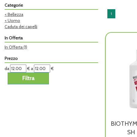
Categorie
1
<
Bellezza
<
Uomo
Caduta dei capelli
In Offerta
In Offerta
(1)
Prezzo
filtra
filtra
da
€
a
€
da
a
BIOTHYM
SH