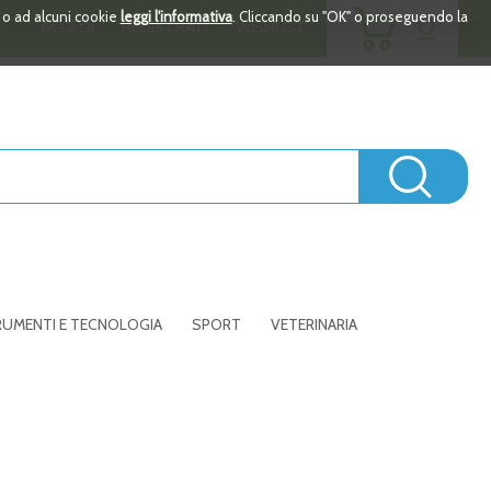
ARTICOLI
i o ad alcuni cookie
leggi l'informativa
. Cliccando su "OK" o proseguendo la
0
ACCEDI
REGISTRATI
WISHLIST
INSERITI
Cerc
UMENTI E TECNOLOGIA
SPORT
VETERINARIA