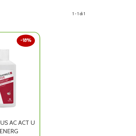
1 - 1 di 1
18%
US AC ACT U
 ENERG