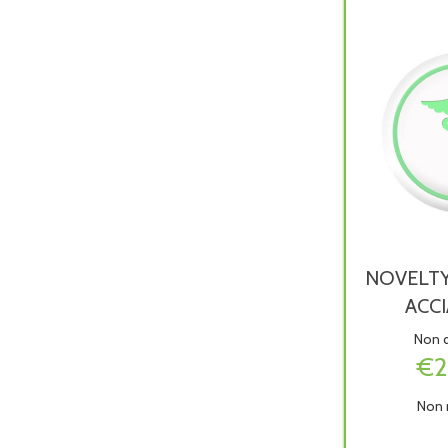
NOVELT
ACCI
Non d
€2
Non 