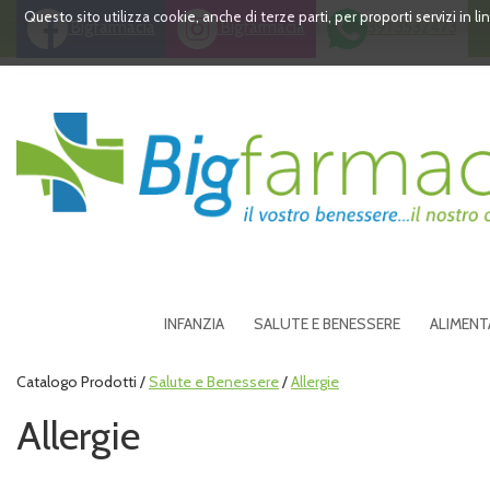
Passa
Questo sito utilizza cookie, anche di terze parti, per proporti servizi in 
Bigfarmacia
Bigfarmacia
391 3532473
al
contenuto
principale
Bigfarmacia
INFANZIA
SALUTE E BENESSERE
ALIMENT
Catalogo Prodotti /
Salute e Benessere
/
Allergie
Allergie