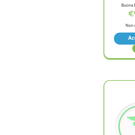
Buona D
€
Non 
Ac