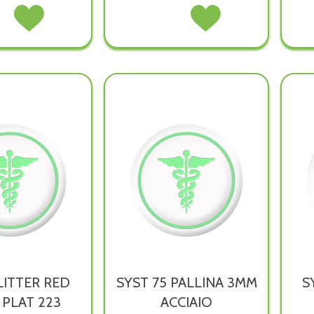
LTY
Acquista NOVELTY
PALLINA
Acquista PALLINA
ORNO
UNICORNO
CRISTALLO
CRISTALLO
IO
ACCIAIO
ACCIAIO non
ACCIAIO alla
on
230 alla
è
wishlist
wishlist
disponibile
ibile
LITTER RED
SYST 75 PALLINA 3MM
S
PLAT 223
ACCIAIO