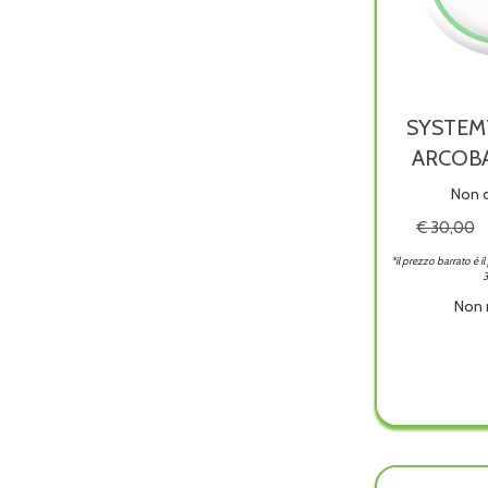
SYSTEM
ARCOB
Non d
€ 30,00
*il prezzo barrato è i
3
Non 
SYST
MARG
ARCO
ACC 
è
dispon