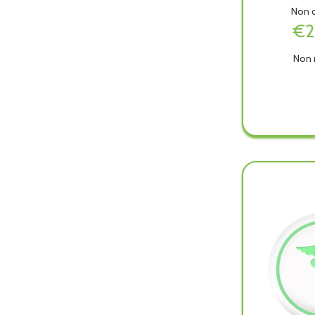
Non d
€2
Non 
STAR
GLITT
RED
GOLD
PLAT
223 n
è
dispon