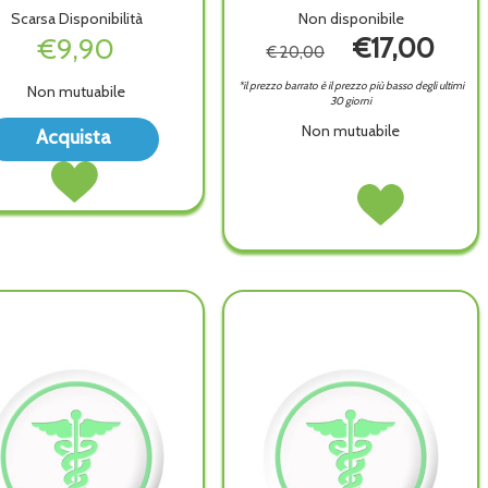
Scarsa Disponibilità
Non disponibile
€9,90
€17,00
€ 20,00
*il prezzo barrato è il prezzo più basso degli ultimi
Non mutuabile
30 giorni
Acquista MJ
Non mutuabile
Acquista
PRE
Acquista MJ
55
PRE
35-
SYSTEM75
Acquista SYSTEM7
55
304
COCCINELLA
COCCINELLA
35-
a
ORECCHINO alla
2PZ non
2PZ alla
304
wishlist
è
wishlist
ORECCHINO al
disponibile
carrello