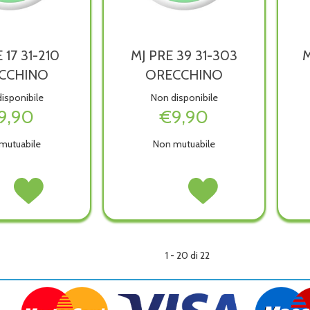
 17 31-210
MJ PRE 39 31-303
M
CCHINO
ORECCHINO
isponibile
Non disponibile
9,90
€9,90
mutuabile
Non mutuabile
Acquista MJ
MJ
Acquista MJ
PRE
PRE
PRE
17
39
39
31-
31-
31-
210
303
303
CHINO non
ORECCHINO alla
ORECCHINO non
ORECCHINO alla
1 - 20 di 22
wishlist
è
wishlist
ibile
disponibile