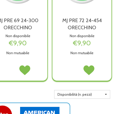
J PRE 69 24-300
MJ PRE 72 24-454
ORECCHINO
ORECCHINO
Non disponibile
Non disponibile
€9,90
€9,90
Non mutuabile
Non mutuabile
MJ
Acquista MJ
MJ
Acquista MJ
PRE
PRE
PRE
PRE
69
69
72
72
24-
24-
24-
24-
300
300
454
454
ORECCHINO non
ORECCHINO alla
ORECCHINO non
ORECCHINO alla
Disponibilità (n. pezzi)
è
wishlist
è
wishlist
disponibile
disponibile