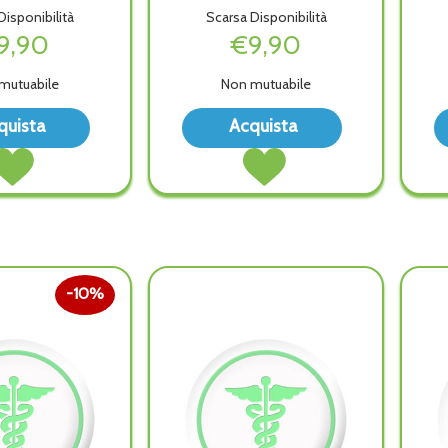
isponibilità
Scarsa Disponibilità
9,90
€9,90
mutuabile
Non mutuabile
Acquista MJ
Acquista MJ
quista
Acquista
PRE
PRE
Acquista MJ
Acquista MJ
29
16
PRE
PRE
21-
31-
29
16
304
204
21-
31-
ORECCHINO alla
ORECCHINO all
304
204
wishlist
wishlist
ORECCHINO al
ORECCHINO al
carrello
carrello
10%