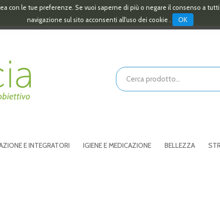
linea con le tue preferenze. Se vuoi saperne di più o negare il consenso a tutt
OK
navigazione sul sito acconsenti all'uso dei cookie .
Cerca
Prodotto
AZIONE E INTEGRATORI
IGIENE E MEDICAZIONE
BELLEZZA
STR