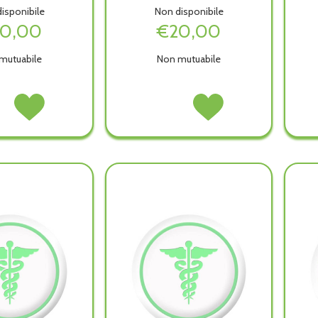
isponibile
Non disponibile
0,00
€20,00
mutuabile
Non mutuabile
Acquista STAR
SYST
Acquista SYST
ER
GLITTER
75
75
RED
PALLINA
PALLINA
GOLD
3MM
3MM
PLAT
ACCIAIO non
ACCIAIO alla
on
223 alla
è
wishlist
wishlist
disponibile
ibile