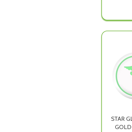
NOVE
UNIC
ACCIA
230 n
è
dispon
STAR G
GOLD 