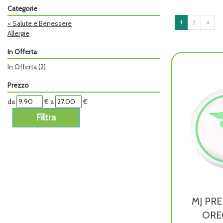
Categorie
1
2
»
<
Salute e Benessere
Allergie
In Offerta
In Offerta
(2)
Prezzo
filtra
filtra
da
€
a
€
da
a
MJ PRE
ORE