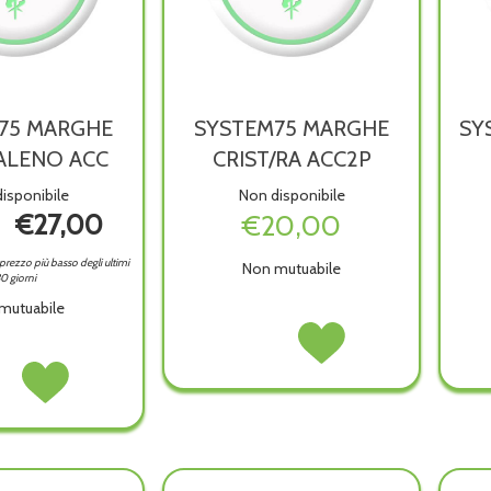
75 MARGHE
SYSTEM75 MARGHE
SY
ALENO ACC
CRIST/RA ACC2P
isponibile
Non disponibile
€27,00
€20,00
l prezzo più basso degli ultimi
Non mutuabile
0 giorni
mutuabile
SYSTEM75
Acquista SYSTEM75
MARGHE
MARGHE
EM75
Acquista SYSTEM75
CRIST/RA
CRIST/RA
HE
MARGHE
ACC2P non
ACC2P alla
BALENO
ARCOBALENO
è
wishlist
non
ACC alla
disponibile
wishlist
ibile