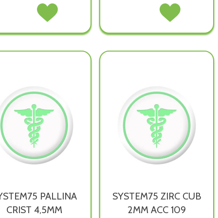
HEART
Acquista HEART
STAR
Acquista STAR
GLITTER
GLITTER
GLIT
GLIT
WHITE
WHITE
WHITE
WHITE
SURG
SURG
GOLD
GOLD
S
S
PLAT
PLAT
225 non
225 alla
220 non
220 alla
è
wishlist
è
wishlist
disponibile
disponibile
YSTEM75 PALLINA
SYSTEM75 ZIRC CUB
CRIST 4,5MM
2MM ACC 109