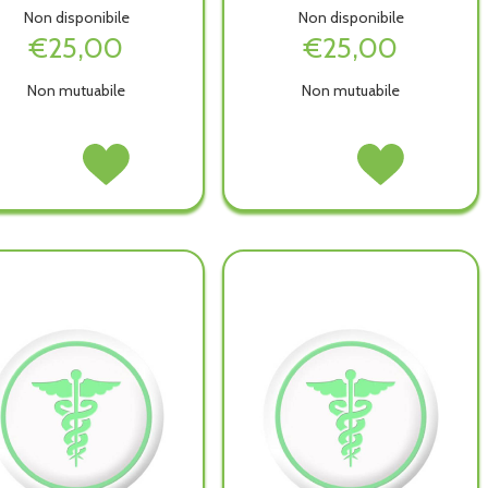
Non disponibile
Non disponibile
€25,00
€25,00
Non mutuabile
Non mutuabile
SYSTEM75
Acquista SYSTEM75
SYSTEM75
Acquista SYSTEM7
PALLINA
PALLINA
ZIRC
ZIRC
CRIST
CRIST
CUB
CUB
4,5MM non
4,5MM alla
2MM
2MM
è
wishlist
ACC
ACC
disponibile
109 non
109 alla
è
wishlist
disponibile