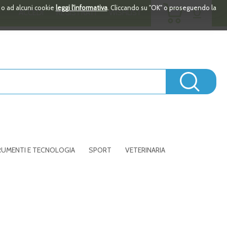
ARTICOLI
i o ad alcuni cookie
leggi l'informativa
. Cliccando su "OK" o proseguendo la
0
ACCEDI
REGISTRATI
WISHLIST
INSERITI
Cerc
UMENTI E TECNOLOGIA
SPORT
VETERINARIA