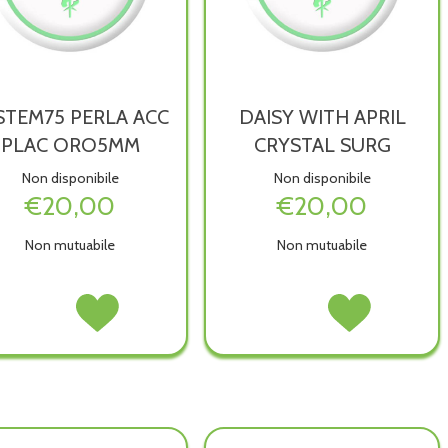
STEM75 PERLA ACC
DAISY WITH APRIL
PLAC ORO5MM
CRYSTAL SURG
Non disponibile
Non disponibile
€20,00
€20,00
Non mutuabile
Non mutuabile
SYSTEM75
Acquista SYSTEM75
DAISY
Acquista DAISY
PERLA
PERLA
WITH
WITH
ACC
ACC
APRIL
APRIL
PLAC
PLAC
CRYSTAL
CRYSTAL
ORO5MM non
ORO5MM alla
SURG non
SURG alla
è
wishlist
è
wishlist
disponibile
disponibile