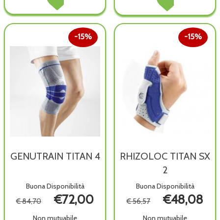
TITAN
TITAN
wishlist
4 all
3 al
SIZE
wish
carrello
4 al
carrello
15%
15%
GENUTRAIN TITAN 4
RHIZOLOC TITAN SX
2
Buona Disponibilità
Buona Disponibilità
€72,00
€48,08
€ 84,70
€ 56,57
Non mutuabile
Non mutuabile