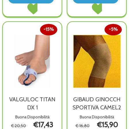
TITAN
TIT
Acquista RHIZOLOC
Acquista RHIZOLO
DX
SX
TITAN
TITAN
2 alla
1 alla
DX
SX
wishlist
wish
2 al
1 al
carrello
carrello
15%
5%
VALGULOC TITAN
GIBAUD GINOCCH
DX 1
SPORTIVA CAMEL2
Buona Disponibilità
Buona Disponibilità
€17,43
€15,90
€ 20,50
€ 16,80