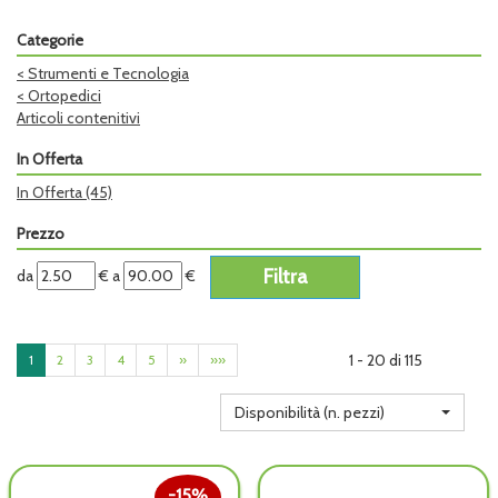
Categorie
<
Strumenti e Tecnologia
<
Ortopedici
Articoli contenitivi
In Offerta
In Offerta
(45)
Prezzo
filtra
filtra
da
€
a
€
da
a
1 - 20 di 115
1
2
3
4
5
»
»»
Disponibilità (n. pezzi)
15%