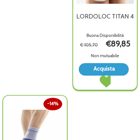
LORDOLOC TITAN 4
Buona Disponibilità
€89,85
€ 105,70
Non mutuabile
Acq
Acquista
TIT
Acquista LORDOL
4 all
TITAN
wish
4 al
carrello
14%