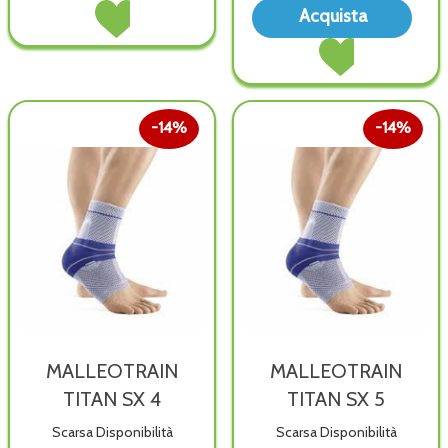
Acquista MALLEOTRAIN
Acq
DX
Acquista
TITAN
TIT
5 alla
Acquista MALLEOT
DX
SX
wishlist
TITAN
5 al
3 all
SX
carrello
wish
3 al
carrello
14%
14%
MALLEOTRAIN
MALLEOTRAIN
TITAN SX 4
TITAN SX 5
Scarsa Disponibilità
Scarsa Disponibilità