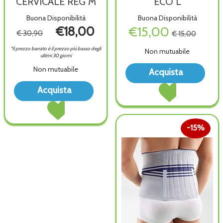
CERVICALE REG M
ECO L
Buona Disponibilità
Buona Disponibilità
€18,00
€15,00
€ 30,90
€ 15,00
*il prezzo barrato è il prezzo più basso degli
Non mutuabile
ultimi 30 giorni
Acq
Non mutuabile
Acquista
MIT
Acquista ACTIMOV
Acquista COLLARE
ECO
Acquista
MITELLA
CERVICALE
L all
Acquista COLLARE
ECO
REG
wish
CERVICALE
L al
M alla
REG
carrello
wishlist
15%
M al
carrello