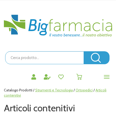
Passa
al
contenuto
Bigfarmacia
principale
Cerca
Prodotto
Cerc
prodotti
0
inseriti
Catalogo Prodotti /
Strumenti e Tecnologia
/
Ortopedici
/
Articoli
contenitivi
Articoli contenitivi