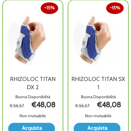
15%
15%
RHIZOLOC TITAN
RHIZOLOC TITAN SX
DX 2
1
Buona Disponibilità
Buona Disponibilità
€48,08
€48,08
€ 56,57
€ 56,57
Non mutuabile
Non mutuabile
Acquista RHIZOLOC
Acq
Acquista
Acquista