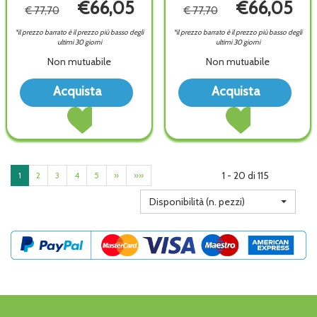
€66,05
€66,05
€ 77,70
€ 77,70
*il prezzo barrato è il prezzo più basso degli
*il prezzo barrato è il prezzo più basso degli
ultimi 30 giorni
ultimi 30 giorni
Non mutuabile
Non mutuabile
Acquista MALLEOTRAIN
Acq
Acquista
Acquista
TITAN
TIT
Acquista MALLEOTRAIN
Acquista MALLEOT
SX
SX
TITAN
TITAN
4 alla
5 all
SX
SX
wishlist
wish
4 al
5 al
carrello
carrello
1 - 20 di 115
1
2
3
4
5
»
»»
Disponibilità (n. pezzi)