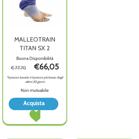
MALLEOTRAIN
TITAN SX 2
Buona Disponibilità
€66,05
€ 77,70
*il prezzo barrato è il prezzo più basso degli
ultimi 30 giorni
Non mutuabile
Acquista MALLEOTRAIN
Acquista
TITAN
Acquista MALLEOTRAIN
SX
TITAN
2 alla
SX
wishlist
2 al
carrello