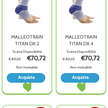
MALLEOTRAIN
MALLEOTRAIN
TITAN DX 2
TITAN DX 4
Scarsa Disponibilità
Scarsa Disponibilità
€70,72
€70,72
€ 83,20
€ 83,20
Non mutuabile
Non mutuabile
Acquista MALLEOTRAIN
Acq
Acquista
Acquista
TITAN
TIT
Acquista MALLEOTRAIN
Acquista MALLEOT
DX
DX
TITAN
TITAN
2 alla
4 all
DX
DX
wishlist
wish
2 al
4 al
carrello
carrello