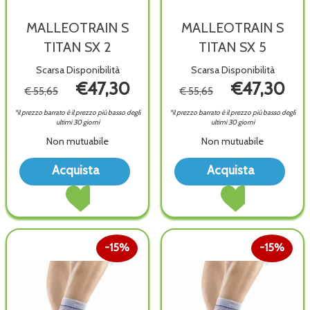
MALLEOTRAIN S
MALLEOTRAIN S
TITAN SX 2
TITAN SX 5
Scarsa Disponibilità
Scarsa Disponibilità
€47,30
€47,30
€ 55,65
€ 55,65
*il prezzo barrato è il prezzo più basso degli
*il prezzo barrato è il prezzo più basso degli
ultimi 30 giorni
ultimi 30 giorni
Non mutuabile
Non mutuabile
Acquista MALLEOTRAIN
Acq
Acquista
Acquista
S
S
Acquista MALLEOTRAIN
Acquista MALLEOT
TITAN
TIT
S
S
SX
SX
TITAN
TITAN
2 alla
5 all
SX
SX
wishlist
wish
2 al
5 al
15%
15%
carrello
carrello