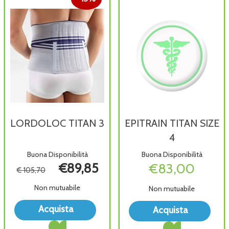
LORDOLOC TITAN 3
EPITRAIN TITAN SIZE
4
Buona Disponibilità
Buona Disponibilità
€89,85
€83,00
€ 105,70
Non mutuabile
Non mutuabile
Acquista LORDOLOC
Acqu
Acquista
Acquista
TITAN
TIT
Acquista LORDOLOC
Acquista EPITRAIN
3 alla
SIZE