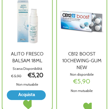
ALITO FRESCO
CB12 BOOST
BALSAM 18ML
10CHEWING-GUM
NEW
Scarsa Disponibilità
€5,20
Non disponibile
€ 5,90
€5,90
Non mutuabile
Non mutuabile
Acquista ALITO
Acquista
FRESCO
Acquista ALITO
BALSAM
FRESCO
CB12
Acquista CB12
18ML alla