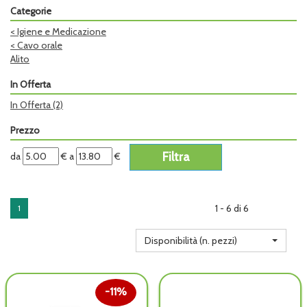
Categorie
<
Igiene e Medicazione
<
Cavo orale
Alito
In Offerta
In Offerta
(2)
Prezzo
filtra
filtra
da
€
a
€
da
a
1 - 6 di 6
1
Disponibilità (n. pezzi)
11%