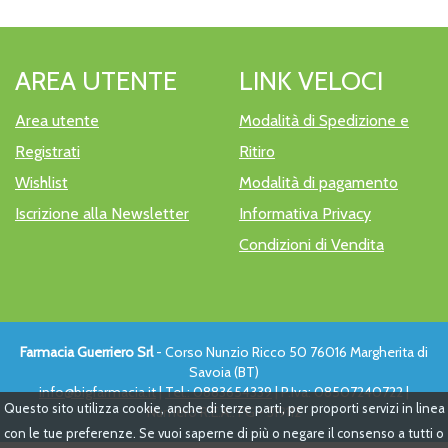
AREA UTENTE
LINK VELOCI
Area utente
Modalità di Spedizione e
Registrati
Ritiro
Wishlist
Modalità di pagamento
Iscrizione alla Newsletter
Informativa Privacy
Condizioni di Vendita
Farmacia Guerriero Srl
- Corso Nunzio Ricco 50 76016 Margherita di
Savoia (BT)
info@bigfarmacia.it
|
Tel.: 0883654339
| P.Iva: 08507240722 |
Questo sito utilizza cookie, anche di terze parti, per proporti servizi in linea
Numero R.E.A.: FG - 319112
con le tue preferenze. Se vuoi saperne di più o negare il consenso a tutti o