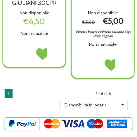
GIULIANI 30CPR
Non disponibile
Non disponibile
€6,50
€5,00
€ 5,60
*il prezzo barrato è il prezzo più basso degli
Non mutuabile
ultimi 30 giorni
Non mutuabile
SALVA
Acquista SALVA
ALITO
ALITO
FRESCO
Acquista FRESCO
GIULIANI
GIULIANI
SPRAY
SPRAY
30CPR non
30CPR alla
15ML non
15ML alla
è
wishlist
è
wishlist
disponibile
disponibile
1 - 6 di 6
1
Disponibilità (n. pezzi)