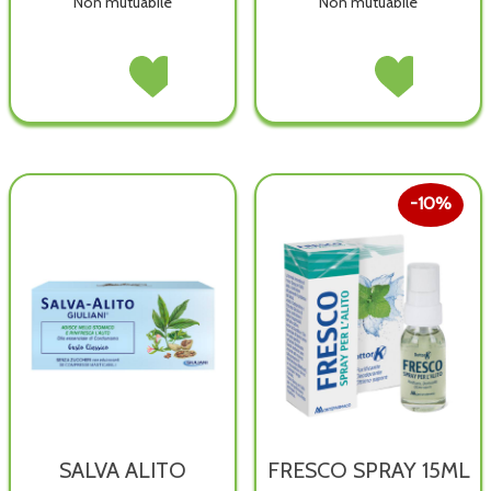
Non mutuabile
Non mutuabile
SALVA
Acquista SALVA
NAF
Acquista NAF
ALITO
ALITO
GOCCE
GOCCE
MENTA
MENTA
15ML non
15ML alla
FT
FT
è
wishlist
30CPR non
30CPR alla
disponibile
è
wishlist
disponibile
10%
SALVA ALITO
FRESCO SPRAY 15ML