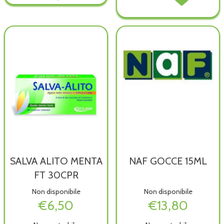
BALSAM
BOOST
BOOST
wishlist
18ML al
10CHEWING-
10CHEWING-
carrello
GUM
GUM
NEW non
NEW alla
è
wishlist
disponibile
SALVA ALITO MENTA
NAF GOCCE 15ML
FT 30CPR
Non disponibile
Non disponibile
€6,50
€13,80