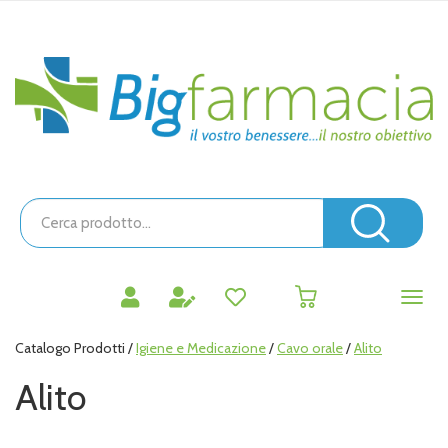
Passa
al
contenuto
Bigfarmacia
principale
Cerca
Prodotto
Cerc
prodotti
0
inseriti
Catalogo Prodotti /
Igiene e Medicazione
/
Cavo orale
/
Alito
Alito