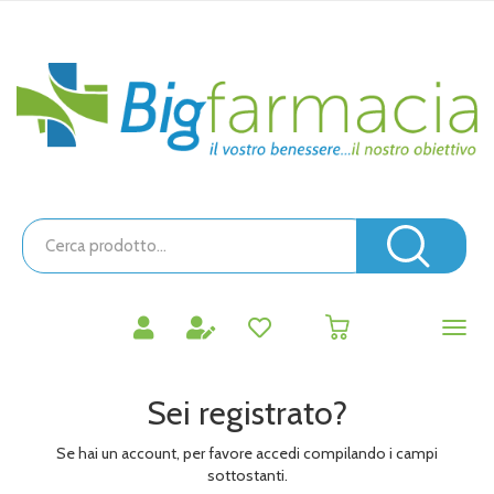
Passa
al
contenuto
Bigfarmacia
principale
Cerca
Prodotto
Cerc
prodotti
0
inseriti
Sei registrato?
Se hai un account, per favore accedi compilando i campi
sottostanti.