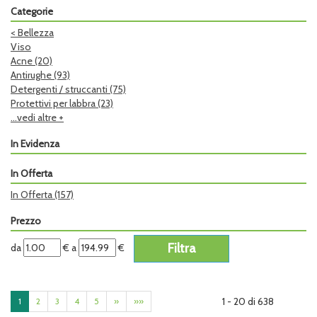
Categorie
<
Bellezza
Viso
Acne
(20)
Antirughe
(93)
Detergenti / struccanti
(75)
Protettivi per labbra
(23)
...vedi altre +
In Evidenza
In Offerta
In Offerta
(157)
Prezzo
filtra
filtra
da
€
a
€
da
a
1 - 20 di 638
1
2
3
4
5
»
»»