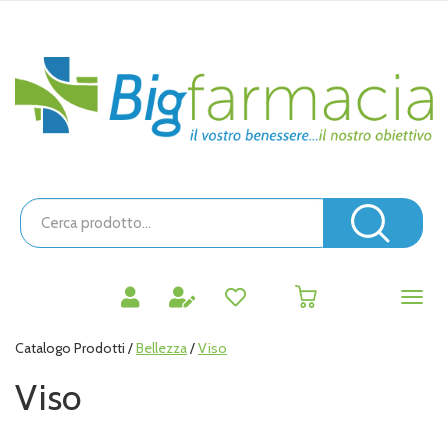
Passa
al
contenuto
Bigfarmacia
principale
Cerca
Prodotto
Cerc
prodotti
0
inseriti
Catalogo Prodotti /
Bellezza
/
Viso
Viso