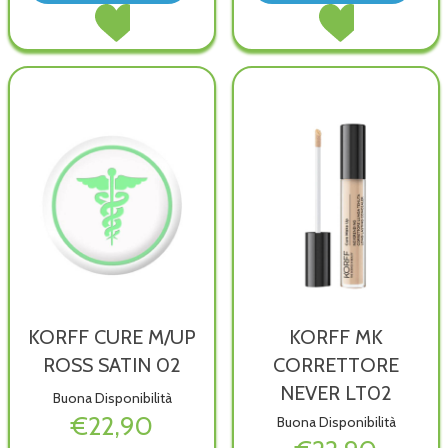
Acquista DEPIGMENTING
Acquista KORFF
PE
M/U
AA
CURE
30ML alla
ROS
PE
M/UP
wishlist
SAT
30ML al
ROSS
01 al
carrello
SATIN
wish
01 al
carrello
KORFF CURE M/UP
KORFF MK
ROSS SATIN 02
CORRETTORE
NEVER LT02
Buona Disponibilità
€22,90
Buona Disponibilità