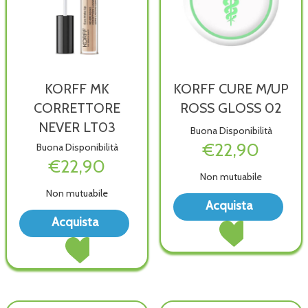
KORFF MK
KORFF CURE M/UP
CORRETTORE
ROSS GLOSS 02
NEVER LT03
Buona Disponibilità
€22,90
Buona Disponibilità
€22,90
Non mutuabile
Non mutuabile
Acqu
Acquista
CUR
Acquista KORFF
Acquista
Acquista KORFF
M/U
MK
CURE
Acquista KORFF
ROS
CORRETTORE
M/UP
MK
GLO
NEVER
ROSS
CORRETTORE
02 a
LT03 alla
GLOSS
NEVER
wish
wishlist
02 al
LT03 al
carrello
carrello