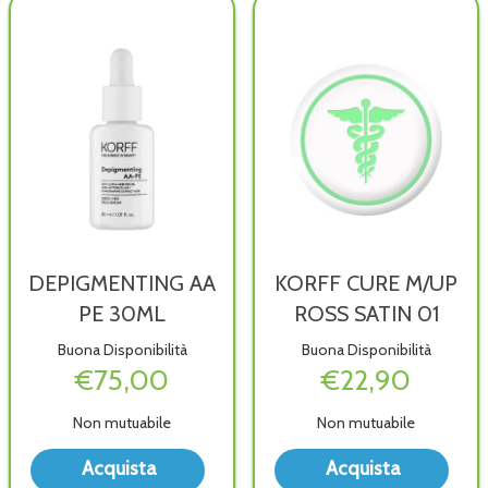
DEPIGMENTING AA
KORFF CURE M/UP
PE 30ML
ROSS SATIN 01
Buona Disponibilità
Buona Disponibilità
€75,00
€22,90
Non mutuabile
Non mutuabile
Acquista DEPIGMENTING
Acqu
Acquista
Acquista
AA
CUR