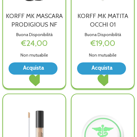
KORFF MK MASCARA
KORFF MK MATITA
PRODIGIOUS NF
OCCHI 01
Buona Disponibilità
Buona Disponibilità
€24,00
€19,00
Non mutuabile
Non mutuabile
Acquista KORFF
Acqu
Acquista
Acquista
MK
MK
Acquista KORFF
Acquista KORFF
MASCARA
MAT
MK
MK
PRODIGIOUS
OCC
MASCARA
MATITA
NF alla
01 al
PRODIGIOUS
OCCHI
wishlist
wish
NF al
01 al
carrello
carrello