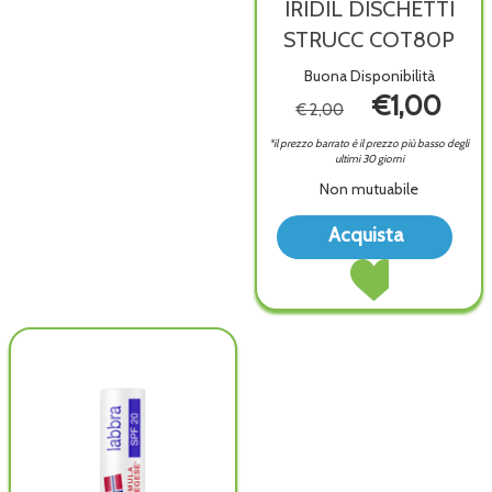
IRIDIL DISCHETTI
STRUCC COT80P
Buona Disponibilità
€1,00
€ 2,00
*il prezzo barrato è il prezzo più basso degli
ultimi 30 giorni
Non mutuabile
Acqu
Acquista
DIS
Acquista IRIDIL
STR
DISCHETTI
COT8
STRUCC
wish
COT80P al
carrello