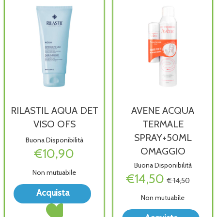
RILASTIL AQUA DET
AVENE ACQUA
VISO OFS
TERMALE
SPRAY+50ML
Buona Disponibilità
OMAGGIO
€10,90
Buona Disponibilità
Non mutuabile
€14,50
€ 14,50
Acquista RILASTIL
Acquista
Non mutuabile
AQUA
Acquista RILASTIL
DET
AQUA
Acqu