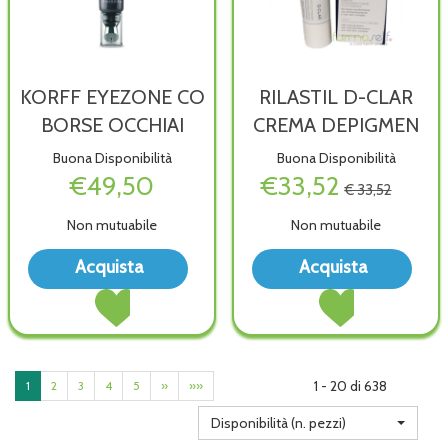
KORFF EYEZONE CO
RILASTIL D-CLAR
BORSE OCCHIAI
CREMA DEPIGMEN
Buona Disponibilità
Buona Disponibilità
€49,50
€33,52
€ 33,52
Non mutuabile
Non mutuabile
Acquista KORFF
Acqu
Acquista
Acquista
EYEZONE
D-
Acquista KORFF
Acquista RILASTIL
CO
CLA
EYEZONE
D-
BORSE
CRE
CO
CLAR
OCCHIAI alla
DEPI
BORSE
CREMA
wishlist
wish
OCCHIAI al
DEPIGMEN al
1 - 20 di 638
1
2
3
4
5
»
»»
carrello
carrello
Disponibilità (n. pezzi)