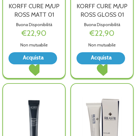
KORFF CURE M/UP
KORFF CURE M/UP
ROSS MATT 01
ROSS GLOSS 01
Buona Disponibilità
Buona Disponibilità
€22,90
€22,90
Non mutuabile
Non mutuabile
Acquista KORFF
Acqu
Acquista
Acquista
CURE
CUR
Acquista KORFF
Acquista KORFF
M/UP
M/U
CURE
CURE
ROSS
ROS
M/UP
M/UP
MATT
GLO
ROSS
ROSS
01 alla
01 al
MATT
GLOSS
wishlist
wish
01 al
01 al
carrello
carrello