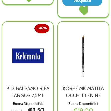
Acquista
VISO
DET
ACQ
OFS alla
Acquista AVENE
VISO
TER
wishlist
ACQUA
OFS al
SPR
TERMALE
carrello
OMA
SPRAY+50ML
wish
OMAGGIO al
46%
carrello
PL3 BALSAMO RIPA
KORFF MK MATITA
LAB SOS 7,5ML
OCCHI LTEN NE
Buona Disponibilità
Buona Disponibilità
€3,50
€19,00