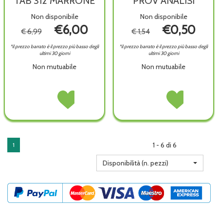
TAB 312 MARRONE
PROV ANALISI
Non disponibile
Non disponibile
€6,00
€0,50
€ 6,99
€ 1,54
*il prezzo barrato è il prezzo più basso degli
*il prezzo barrato è il prezzo più basso degli
ultimi 30 giorni
ultimi 30 giorni
Non mutuabile
Non mutuabile
DURACELL
Acquista DURACELL
EXTRAFINE
Acquista EXTRAF
EASY
EASY
SANITY
SANITY
TAB
TAB
PROV
PROV
312
312
ANALISI non
ANALISI alla
MARRONE non
MARRONE alla
è
wishlist
è
wishlist
disponibile
1 - 6 di 6
1
disponibile
Disponibilità (n. pezzi)