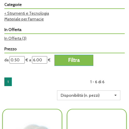
Categorie
<
Strumenti e Tecnologia
Materiale per Farmacie
In Offerta
In Offerta
(3)
Prezzo
filtra
filtra
da
€
a
€
da
a
1 - 6 di 6
1
Disponibilità (n. pezzi)