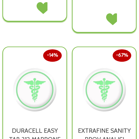
OSTIE
Acquista OSTIE
7CM
7CM
TAGLIA
Acquista TAGLIA
1BUST non
1BUST alla
PILLOLE non
PILLOLE alla
è
wishlist
è
wishlist
disponibile
disponibile
14%
67%
DURACELL EASY
EXTRAFINE SANITY