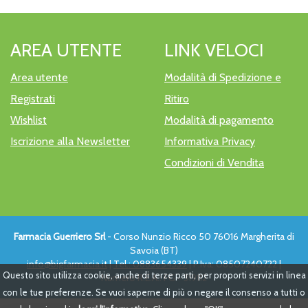
AREA UTENTE
LINK VELOCI
Area utente
Modalità di Spedizione e
Registrati
Ritiro
Wishlist
Modalità di pagamento
Iscrizione alla Newsletter
Informativa Privacy
Condizioni di Vendita
Farmacia Guerriero Srl
- Corso Nunzio Ricco 50 76016 Margherita di
Savoia (BT)
info@bigfarmacia.it
|
Tel.: 0883654339
| P.Iva: 08507240722 |
Questo sito utilizza cookie, anche di terze parti, per proporti servizi in linea
Numero R.E.A.: FG - 319112
con le tue preferenze. Se vuoi saperne di più o negare il consenso a tutti o