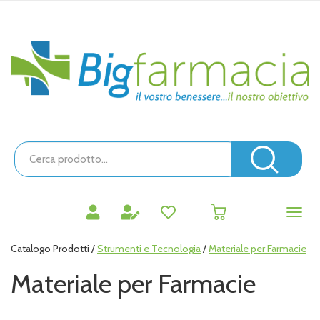
Passa
al
contenuto
Bigfarmacia
principale
Cerca
Prodotto
Cerc
prodotti
0
inseriti
Catalogo Prodotti /
Strumenti e Tecnologia
/
Materiale per Farmacie
Materiale per Farmacie