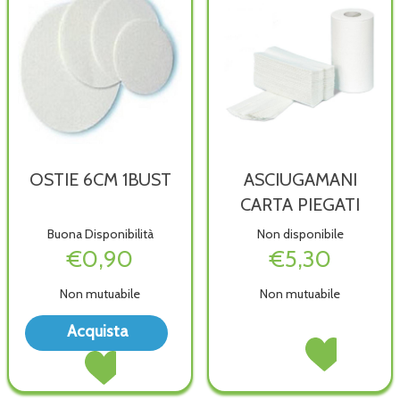
OSTIE 6CM 1BUST
ASCIUGAMANI
CARTA PIEGATI
Buona Disponibilità
Non disponibile
€0,90
€5,30
Non mutuabile
Non mutuabile
Acquista OSTIE
Acquista
6CM
ASCIUGAMANI
Acquista ASCIU
Acquista OSTIE
1BUST alla
CARTA
CARTA
6CM
wishlist
PIEGATI non
PIEGATI alla
1BUST al
è
wishlist