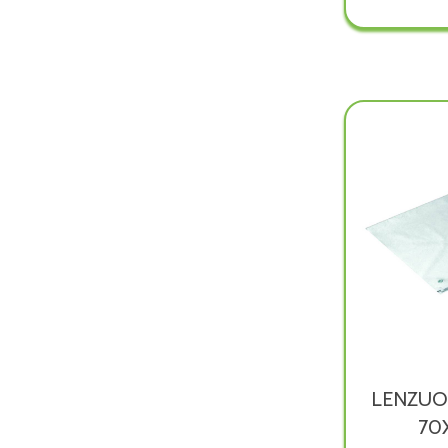
RACC
UR
PED
1PZ n
è
dispon
LENZU
70