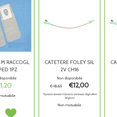
 M RACCOGL
CATETERE FOLEY SIL
CA
PED 1PZ
2V CH16
isponibile
Non disponibile
1,20
€12,00
€ 18,65
*il prezzo barrato è il prezzo più basso degli ultimi
mutuabile
30 giorni
Non mutuabile
RAC
Acquista BABYRAC
M