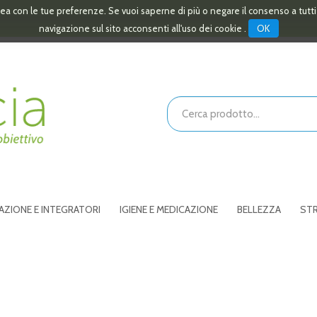
linea con le tue preferenze. Se vuoi saperne di più o negare il consenso a tutt
OK
navigazione sul sito acconsenti all'uso dei cookie .
Cerca
Prodotto
AZIONE E INTEGRATORI
IGIENE E MEDICAZIONE
BELLEZZA
STR