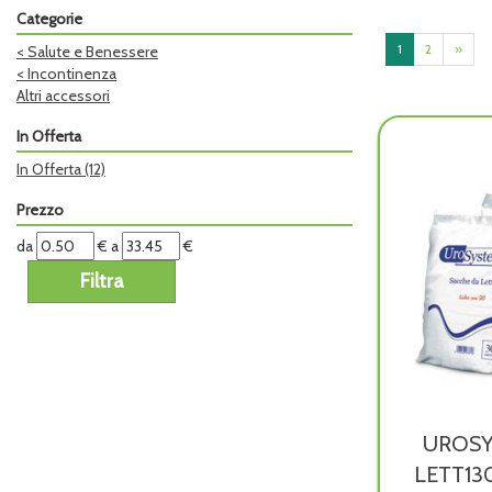
Categorie
1
2
»
<
Salute e Benessere
<
Incontinenza
Altri accessori
In Offerta
In Offerta
(12)
Prezzo
filtra
filtra
da
€
a
€
da
a
UROSY
LETT13