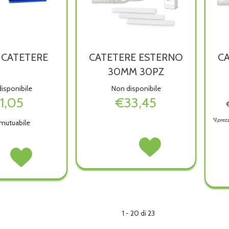
 CATETERE
CATETERE ESTERNO
C
30MM 30PZ
isponibile
Non disponibile
1,05
€33,45
*il prez
mutuabile
CATETERE
Acquista CATETERE
O
Acquista TAPPO
ESTERNO
ESTERNO
ERE non
CATETERE alla
30MM
30MM
wishlist
30PZ non
30PZ alla
ibile
è
wishlist
disponibile
1 - 20 di 23