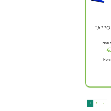
TAPPO
Non d
€
Non 
TAPP
CATET
è
dispon
1
2
»