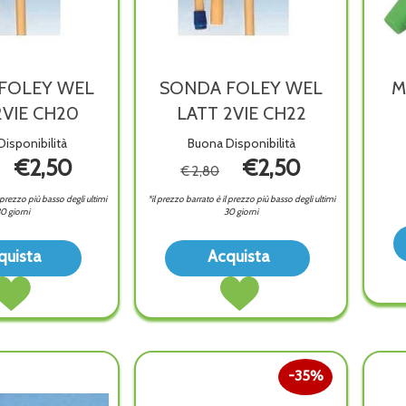
FOLEY WEL
SONDA FOLEY WEL
M
2VIE CH20
LATT 2VIE CH22
isponibilità
Buona Disponibilità
€2,50
€2,50
€ 2,80
l prezzo più basso degli ultimi
*il prezzo barrato è il prezzo più basso degli ultimi
0 giorni
30 giorni
Acquista SONDA
Acquista SOND
quista
Acquista
FOLEY
FOLEY
Acquista SONDA
Acquista SONDA
WEL
WEL
FOLEY
FOLEY
LATT
LATT
WEL
WEL
2VIE
2VIE
LATT
LATT
CH20 alla
CH22 alla
2VIE
2VIE
wishlist
wishlist
CH20 al
CH22 al
35%
carrello
carrello