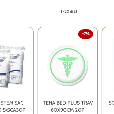
1 - 20 di 23
7%
STEM SAC
TENA BED PLUS TRAV
S
0 S/SCA30P
60X90CM 20P