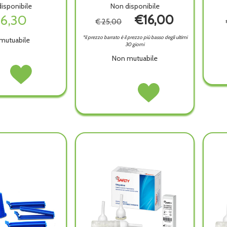
isponibile
Non disponibile
16,30
€16,00
€ 25,00
*il prezzo barrato è il prezzo più basso degli ultimi
mutuabile
30 giorni
Non mutuabile
UOLO
Acquista LENZUOLO
MA
GOMMA
LENZUOLO
Acquista LENZUOLO
0CM non
70X90CM alla
GOMMA
GOMMA
wishlist
90X120CM
90X120CM
ibile
14120 non
14120 alla
è
wishlist
disponibile