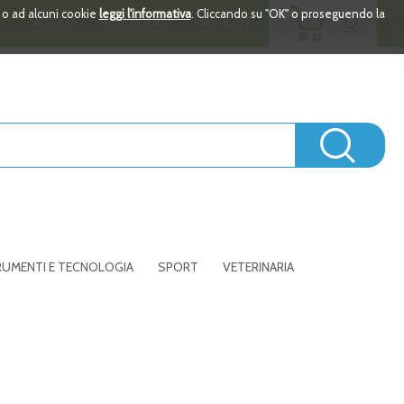
ARTICOLI
i o ad alcuni cookie
leggi l'informativa
. Cliccando su "OK" o proseguendo la
0
ACCEDI
REGISTRATI
WISHLIST
INSERITI
Cerc
UMENTI E TECNOLOGIA
SPORT
VETERINARIA