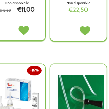
Non disponibile
Non disponibile
€11,00
€22,50
€ 12,80
SACCA
Acquista SACCA
SACCA
Acquista SACCA
UR
UR
UR
UR
GAMBA
GAMBA
LETTO
LETTO
C/SCARICO
C/SCARICO
S/SCAR
S/SCAR
10PZ non
10PZ alla
130CM
130CM
è
wishlist
30 non
30 alla
disponibile
è
wishlist
disponibile
16%