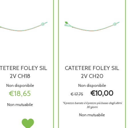
TETERE FOLEY SIL
CATETERE FOLEY SIL
2V CH18
2V CH20
Non disponibile
Non disponibile
€18,65
€10,00
€ 17,75
*il prezzo barrato è il prezzo più basso degli ultimi
Non mutuabile
30 giorni
Non mutuabile
CATETERE
Acquista CATETERE
FOLEY
FOLEY