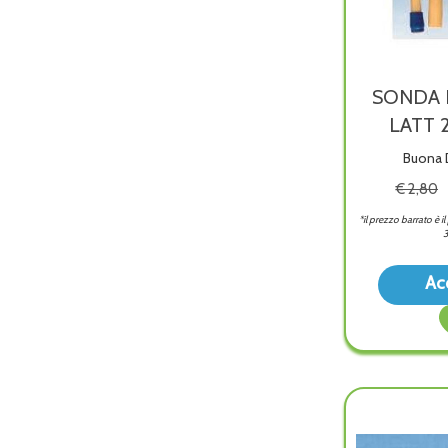
SONDA 
LATT 
Buona D
€ 2,80
*il prezzo barrato è i
3
Ac