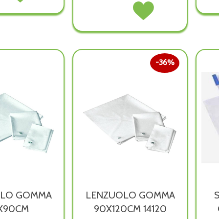
CATETERE
Acquista CATETERE
OGL
RACCOGL
FOLEY
FOLEY
UR
SIL
SIL
PED
2V
2V
on
1PZ alla
CH16 non
CH16 alla
wishlist
è
wishlist
ibile
36%
disponibile
OLO GOMMA
LENZUOLO GOMMA
X90CM
90X120CM 14120