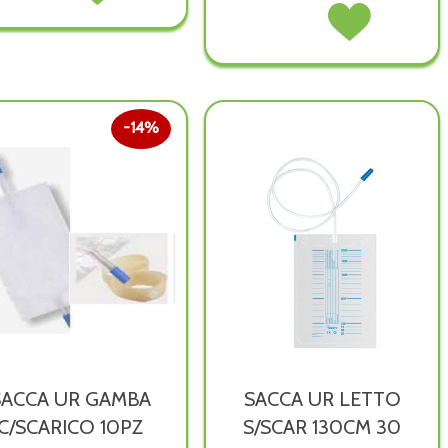
CATETERE
Acquista CATETERE
SIL
SIL
FOLEY
FOLEY
2V
2V
SIL
SIL
CH18 non
CH18 alla
2V
2V
è
wishlist
CH20 non
CH20 alla
disponibile
è
wishlist
14%
disponibile
SACCA UR GAMBA
SACCA UR LETTO
C/SCARICO 10PZ
S/SCAR 130CM 30