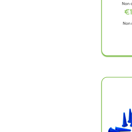
Non d
€
Non 
LENZ
GOM
70X9
è
dispon