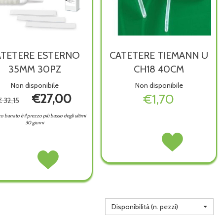
ATETERE ESTERNO
CATETERE TIEMANN U
35MM 30PZ
CH18 40CM
Non disponibile
Non disponibile
€27,00
€1,70
€ 32,15
zo barrato è il prezzo più basso degli ultimi
30 giorni
CATETERE
Acquista CATETERE
TIEMANN
TIEMANN
CATETERE
Acquista CATETERE
U
U
ESTERNO
ESTERNO
CH18
CH18
35MM
35MM
40CM non
40CM alla
30PZ non
30PZ alla
è
wishlist
è
wishlist
disponibile
disponibile
Disponibilità (n. pezzi)