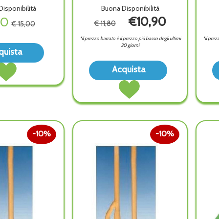
isponibilità
Buona Disponibilità
00
€10,90
€ 11,80
€ 15,00
*il prezzo barrato è il prezzo più basso degli ultimi
*il prez
30 giorni
Acquista UROSYSTEM
quista
SAC
Acquista UROSYSTEM
Acquista TENA
LETT130
Acquista
SAC
BED
S/SCA30P alla
Acquista TENA
LETT130
PLUS
wishlist
BED
S/SCA30P al
TRAV
PLUS
carrello
60X90CM
TRAV
20P alla
60X90CM
wishlist
20P al
10%
10%
carrello