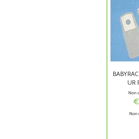
BABYRAC
UR 
Non d
€
Non 
BABY
M