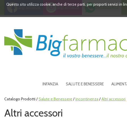
Passa
Questo sito utilizza cookie, anche di terze parti, per proporti servizi in 
Bigfarmacia
Bigfarmacia
391 3532473
al
contenuto
principale
Bigfarmacia
INFANZIA
SALUTE E BENESSERE
ALIMENT
Catalogo Prodotti /
Salute e Benessere
/
Incontinenza
/
Altri accessori
Altri accessori