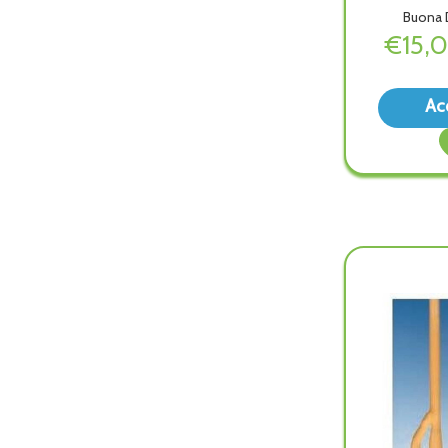
Buona D
€15,
Ac