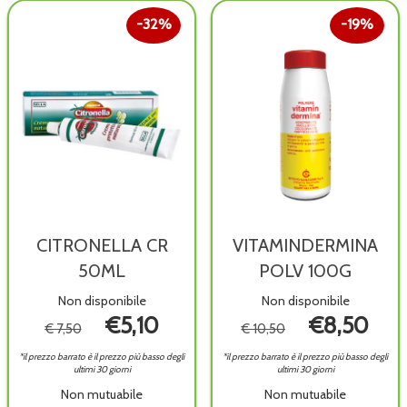
disponibile
è
wishlist
disponibile
32%
19%
CITRONELLA CR
VITAMINDERMINA
50ML
POLV 100G
Non disponibile
Non disponibile
€5,10
€8,50
€ 7,50
€ 10,50
*il prezzo barrato è il prezzo più basso degli
*il prezzo barrato è il prezzo più basso degli
ultimi 30 giorni
ultimi 30 giorni
Non mutuabile
Non mutuabile