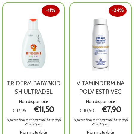
è
wishlist
disponibile
disponibile
11%
24%
TRIDERM BABY&KID
VITAMINDERMINA
SH ULTRADEL
POLV ESTR VEG
Non disponibile
Non disponibile
€11,50
€7,90
€ 12,95
€ 10,50
*il prezzo barrato è il prezzo più basso degli
*il prezzo barrato è il prezzo più basso degli
ultimi 30 giorni
ultimi 30 giorni
Non mutuabile
Non mutuabile