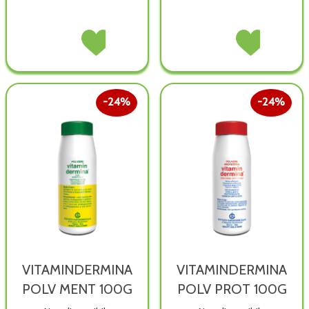
TRIDERM
Acquista TRIDERM
VITAMINDERMINA
Acquista VITAMI
BABY&KID
BABY&KID
POLV
POLV
SH
SH
ESTR
ESTR
ULTRADEL non
ULTRADEL alla
VEG non
VEG alla
è
wishlist
è
wishlist
24%
24%
disponibile
disponibile
VITAMINDERMINA
VITAMINDERMINA
POLV MENT 100G
POLV PROT 100G