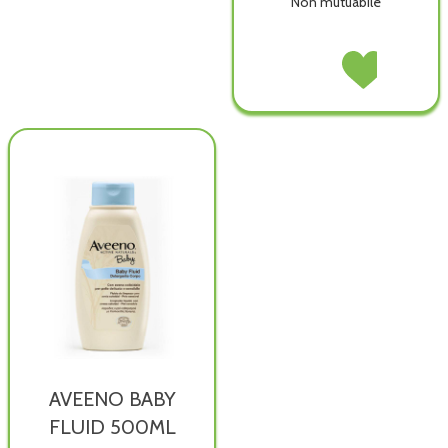
Non mutuabile
Alkagin
Acquista Alkagin
Pasta
Pasta
arrossamento non
arrossamento all
è
wishlist
disponibile
AVEENO BABY
FLUID 500ML