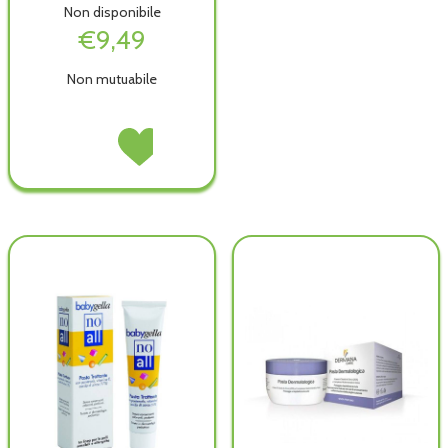
Non disponibile
€9,49
Non mutuabile
AVEENO
Acquista AVEENO
BABY
BABY
FLUID
FLUID
500ML non
500ML alla
è
wishlist
disponibile