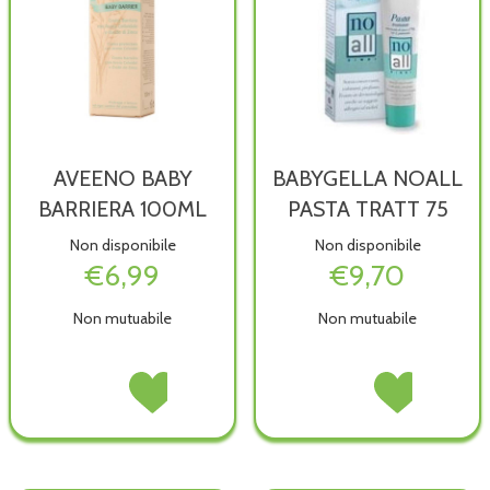
AVEENO BABY
BABYGELLA NOALL
BARRIERA 100ML
PASTA TRATT 75
Non disponibile
Non disponibile
€6,99
€9,70
Non mutuabile
Non mutuabile
AVEENO
Acquista AVEENO
BABYGELLA
Acquista BABYGE
BABY
BABY
NOALL
NOALL
BARRIERA
BARRIERA
PASTA
PASTA
100ML non
100ML alla
TRATT
TRATT
è
wishlist
75 non
75 alla