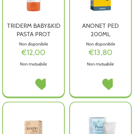
TRIDERM BABY&KID
ANONET PED
PASTA PROT
200ML
Non disponibile
Non disponibile
€12,00
€13,80
Non mutuabile
Non mutuabile
TRIDERM
Acquista TRIDERM
ANONET
Acquista ANONE
BABY&KID
BABY&KID
PED
PED
PASTA
PASTA
200ML non
200ML alla
PROT non
PROT alla
è
wishlist
è
wishlist
disponibile
disponibile