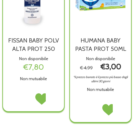
FISSAN BABY POLV
HUMANA BABY
ALTA PROT 250
PASTA PROT 50ML
Non disponibile
Non disponibile
€7,80
€3,00
€ 4,99
*il prezzo barrato è il prezzo più basso degli
Non mutuabile
ultimi 30 giorni
Non mutuabile
FISSAN
Acquista FISSAN
BABY
BABY
HUMANA
Acquista HUMAN
POLV
POLV
BABY
BABY
ALTA
ALTA
PASTA
PASTA
PROT
PROT
PROT
PROT
250 non
250 alla
50ML non
50ML alla
è
wishlist