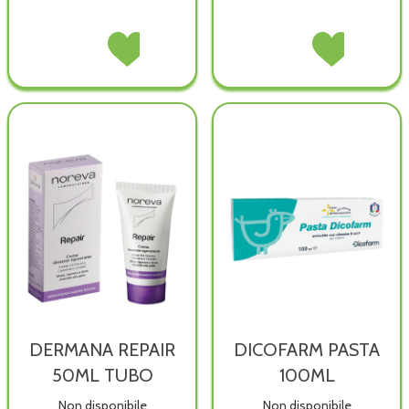
CITRONELLA
Acquista CITRONELLA
VITAMINDERMINA
Acquista VITAMI
CR
CR
POLV
POLV
50ML non
50ML alla
100G non
100G alla
è
wishlist
è
wishlist
disponibile
disponibile
DERMANA REPAIR
DICOFARM PASTA
50ML TUBO
100ML
Non disponibile
Non disponibile