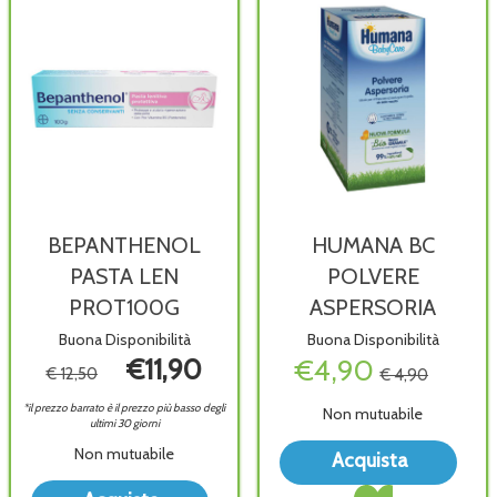
BEPANTHENOL
HUMANA BC
PASTA LEN
POLVERE
PROT100G
ASPERSORIA
Buona Disponibilità
Buona Disponibilità
€11,90
€4,90
€ 12,50
€ 4,90
*il prezzo barrato è il prezzo più basso degli
Non mutuabile
ultimi 30 giorni
Acq
Non mutuabile
Acquista
BC
Acquista HUMANA
Acquista BEPANTHENOL
POL