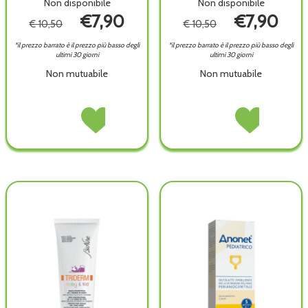
Non disponibile
Non disponibile
€7,90
€7,90
€ 10,50
€ 10,50
*il prezzo barrato è il prezzo più basso degli
*il prezzo barrato è il prezzo più basso degli
ultimi 30 giorni
ultimi 30 giorni
Non mutuabile
Non mutuabile
VITAMINDERMINA
Acquista VITAMINDERMINA
VITAMINDERMINA
Acquista VITAMI
POLV
POLV
POLV
POLV
MENT
MENT
PROT
PROT
100G non
100G alla
100G non
100G alla
è
wishlist
è
wishlist
disponibile
disponibile