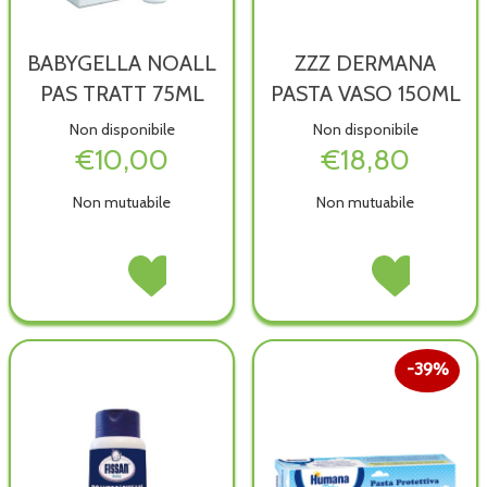
BABYGELLA NOALL
ZZZ DERMANA
PAS TRATT 75ML
PASTA VASO 150ML
Non disponibile
Non disponibile
€10,00
€18,80
Non mutuabile
Non mutuabile
BABYGELLA
Acquista BABYGELLA
ZZZ
Acquista ZZZ
NOALL
NOALL
DERMANA
DERMANA
PAS
PAS
PASTA
PASTA
TRATT
TRATT
VASO
VASO
75ML non
75ML alla
150ML non
150ML alla
39%
è
wishlist
è
wishlist
disponibile
disponibile