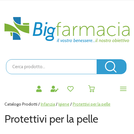
Passa
al
contenuto
Bigfarmacia
principale
Cerca
Prodotto
Cerc
prodotti
0
inseriti
Catalogo Prodotti /
Infanzia
/
Igiene
/
Protettivi per la pelle
Protettivi per la pelle