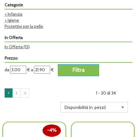
Categorie
<
Infanzia
<
Igiene
Protettivi per la pelle
In Offerta
In Offerta
(15)
Prezzo
filtra
filtra
da
€
a
€
da
a
1 - 20 di 34
1
2
»
Disponibilità (n. pezzi)
4%