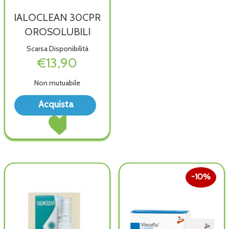
IALOCLEAN 30CPR
OROSOLUBILI
Scarsa Disponibilità
€13,90
Non mutuabile
Acquista IALOCLEAN
Acquista
30CPR
Acquista IALOCLEAN
OROSOLUBILI alla
30CPR
wishlist
OROSOLUBILI al
carrello
10%