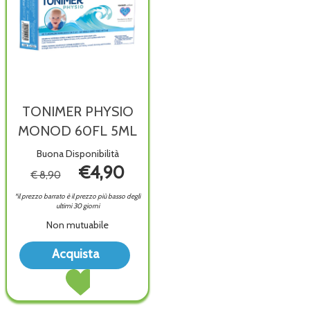
TONIMER PHYSIO
MONOD 60FL 5ML
Buona Disponibilità
€4,90
€ 8,90
*il prezzo barrato è il prezzo più basso degli
ultimi 30 giorni
Non mutuabile
Acquista TONIMER
Acquista
PHYSIO
Acquista TONIMER
MONOD
PHYSIO
60FL
MONOD
5ML alla