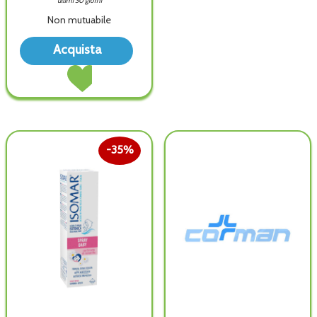
ultimi 30 giorni
Non mutuabile
Acquista ISOMAR
Acquista
SOL
Acquista ISOMAR
ISOTONICA
SOL
20FL
ISOTONICA
5ML alla
20FL
wishlist
5ML al
carrello
35%