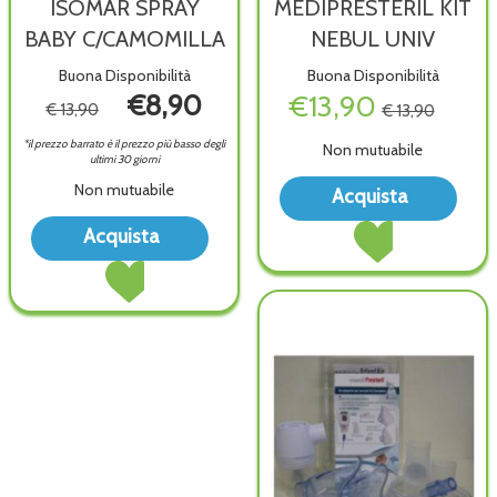
ISOMAR SPRAY
MEDIPRESTERIL KIT
BABY C/CAMOMILLA
NEBUL UNIV
Buona Disponibilità
Buona Disponibilità
€8,90
€13,90
€ 13,90
€ 13,90
*il prezzo barrato è il prezzo più basso degli
Non mutuabile
ultimi 30 giorni
Acqu
Non mutuabile
Acquista
KIT
Acquista MEDIPRES
Acquista ISOMAR
NEB
Acquista
KIT
SPRAY
UNIV
Acquista ISOMAR
NEBUL
BABY
wish
SPRAY
UNIV al
C/CAMOMILLA alla
BABY
carrello
wishlist
C/CAMOMILLA al
carrello