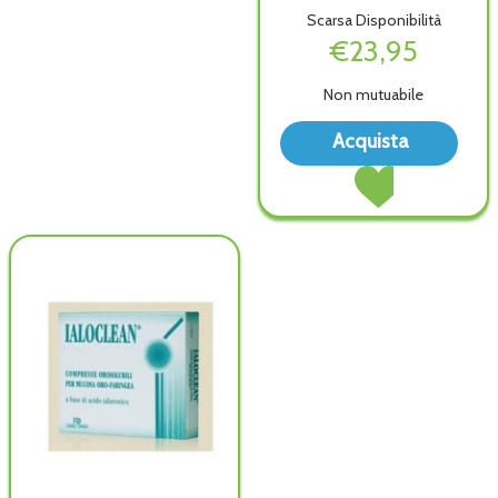
Scarsa Disponibilità
€23,95
Non mutuabile
Acqu
Acquista
UNG
Acquista EPISTAS
NAS
UNGUENTO
30G 
NASALE
wish
30G al
carrello