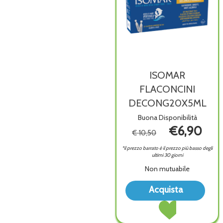
ISOMAR
FLACONCINI
DECONG20X5ML
Buona Disponibilità
€6,90
€ 10,50
*il prezzo barrato è il prezzo più basso degli
ultimi 30 giorni
Non mutuabile
Acqu
Acquista
FLA
Acquista ISOMAR
DEC
FLACONCINI
wish
DECONG20X5ML a