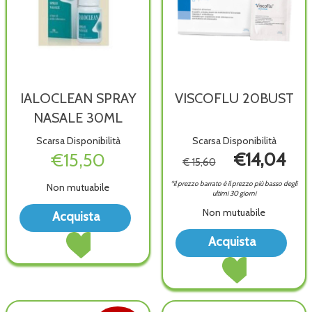
IALOCLEAN SPRAY
VISCOFLU 20BUST
NASALE 30ML
Scarsa Disponibilità
Scarsa Disponibilità
€15,50
€14,04
€ 15,60
*il prezzo barrato è il prezzo più basso degli
Non mutuabile
ultimi 30 giorni
Acquista IALOCLEAN
Non mutuabile
Acquista
SPRAY
Acquista IALOCLEAN
Acqu
NASALE
Acquista
SPRAY
20BU
30ML alla
Acquista VISCOFL
NASALE
wish
wishlist
20BUST al
30ML al
carrello
carrello