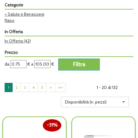
Categorie
<
Salute e Benessere
Naso
In Offerta
In Offerta
(42)
Prezzo
filtra
filtra
da
€
a
€
da
a
1 - 20 di 132
1
2
3
4
5
»
»»
Disponibilità (n. pezzi)
31%