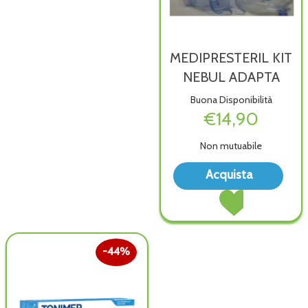
MEDIPRESTERIL KIT
NEBUL ADAPTA
Buona Disponibilità
€14,90
Non mutuabile
Acqu
Acquista
KIT
Acquista MEDIPRES
NEB
KIT
ADAP
NEBUL
wish
ADAPTA al
carrello
44%