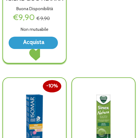
Buona Disponibilità
€9,90
€ 9,90
Non mutuabile
Acquista ISOMAR
Acquista
SPRAY
Acquista ISOMAR
IGIENE
SPRAY
QUOTIDIANA alla
IGIENE
wishlist
QUOTIDIANA al
carrello
10%