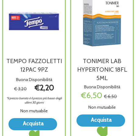
TEMPO FAZZOLETTI
TONIMER LAB
12PAC 9PZ
HYPERTONIC 18FL
5ML
Buona Disponibilità
€2,20
Buona Disponibilità
€ 3,20
€6,50
€ 6,50
*il prezzo barrato è il prezzo più basso degli
ultimi 30 giorni
Non mutuabile
Non mutuabile
Acqu
Acquista
Acquista TEMPO
Acquista
LAB
Acquista TONIMER
FAZZOLETTI
HYP
Acquista TEMPO
LAB
12PAC
18FL