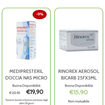
60FL
wishlist
5ML al
carrello
9%
MEDIPRESTERIL
RINOREX AEROSOL
DOCCIA NAS MICRO
BICARB 25FX3ML
Buona Disponibilità
Buona Disponibilità
€19,90
€15,90
€ 22,10
*il prezzo barrato è il prezzo più basso degli
Non mutuabile
ultimi 30 giorni