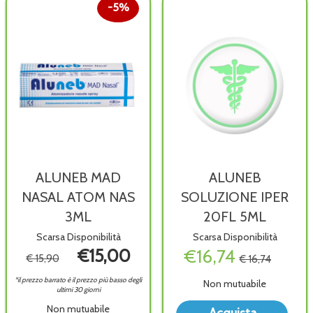
5%
ALUNEB MAD
ALUNEB
NASAL ATOM NAS
SOLUZIONE IPER
3ML
20FL 5ML
Scarsa Disponibilità
Scarsa Disponibilità
€15,00
€16,74
€ 15,90
€ 16,74
*il prezzo barrato è il prezzo più basso degli
Non mutuabile
ultimi 30 giorni
Acqu
Non mutuabile