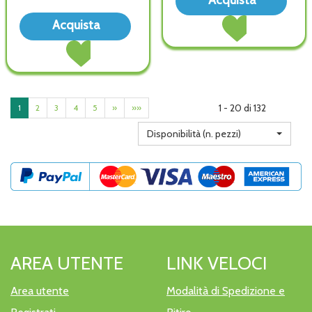
Acquista
SOL
Acquista ALUNEB
Acquista ALUNEB
IPER
Acquista
SOLUZIONE
MAD
20F
Acquista ALUNEB
IPER
NASAL
5ML 
MAD
20FL
ATOM
wish
NASAL
5ML al
NAS
ATOM
carrello
3ML alla
NAS
wishlist
1 - 20 di 132
1
2
3
4
5
»
»»
3ML al
carrello
Disponibilità (n. pezzi)
AREA UTENTE
LINK VELOCI
Area utente
Modalità di Spedizione e