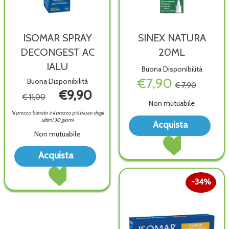
ISOMAR SPRAY
SINEX NATURA
DECONGEST AC
20ML
IALU
Buona Disponibilità
€7,90
Buona Disponibilità
€ 7,90
€9,90
€ 11,00
Non mutuabile
*il prezzo barrato è il prezzo più basso degli
Acqu
ultimi 30 giorni
Acquista
NAT
Non mutuabile
Acquista SINEX
20ML
NATURA
Acquista ISOMAR
wish
Acquista
20ML al
SPRAY
Acquista ISOMAR
carrello
DECONGEST
SPRAY
AC
34%
DECONGEST
IALU alla
AC
wishlist
IALU al
carrello