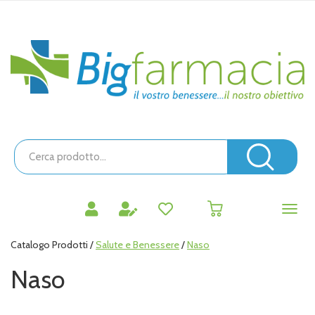
Passa
al
contenuto
Bigfarmacia
principale
Cerca
Prodotto
Cerc
prodotti
0
inseriti
Catalogo Prodotti /
Salute e Benessere
/
Naso
Naso