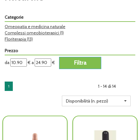
Categorie
Omeopatia e medicina naturale
Complessi omeobioterapici
(1)
Floriterapia
(13)
Prezzo
filtra
filtra
da
€
a
€
da
a
1 - 14 di 14
1
Disponibilità (n. pezzi)