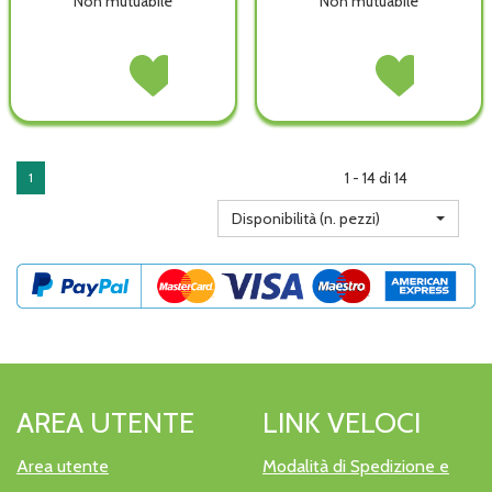
Non mutuabile
Non mutuabile
OLIVE
Acquista OLIVE
Minimas
Acquista Minimas
BIO
BIO
Advanced non
Advanced alla
CROMO
CROMO
è
wishlist
10ML non
10ML alla
disponibile
è
wishlist
disponibile
1 - 14 di 14
1
Disponibilità (n. pezzi)
AREA UTENTE
LINK VELOCI
Area utente
Modalità di Spedizione e