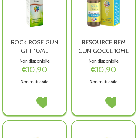
ROCK ROSE GUN
RESOURCE REM
GTT 10ML
GUN GOCCE 10ML
Non disponibile
Non disponibile
€10,90
€10,90
Non mutuabile
Non mutuabile
ROCK
Acquista ROCK
RESOURCE
Acquista RESOU
ROSE
ROSE
REM
REM
GUN
GUN
GUN
GUN
GTT
GTT
GOCCE
GOCCE
10ML non
10ML alla
10ML non
10ML alla
è
wishlist
è
wishlist
disponibile
disponibile