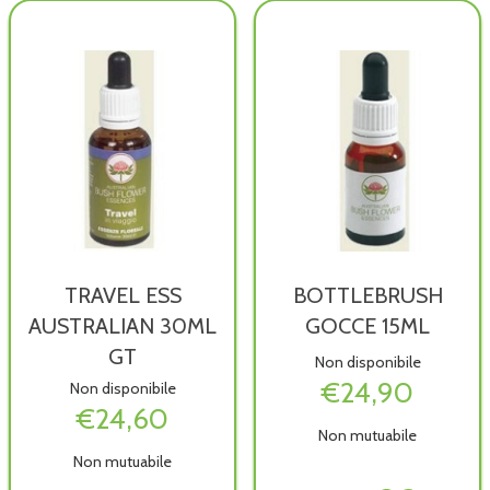
wishlist
30ML non
30ML alla
20ML al
è
wishlist
carrello
disponibile
TRAVEL ESS
BOTTLEBRUSH
AUSTRALIAN 30ML
GOCCE 15ML
GT
Non disponibile
€24,90
Non disponibile
€24,60
Non mutuabile
Non mutuabile