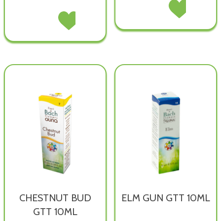
BOTTLEBRUSH
Acquista BOTTL
GOCCE
GOCCE
TRAVEL
Acquista TRAVEL
15ML non
15ML alla
ESS
ESS
è
wishlist
AUSTRALIAN
AUSTRALIAN
disponibile
30ML
30ML
GT non
GT alla
è
wishlist
disponibile
CHESTNUT BUD
ELM GUN GTT 10ML
GTT 10ML