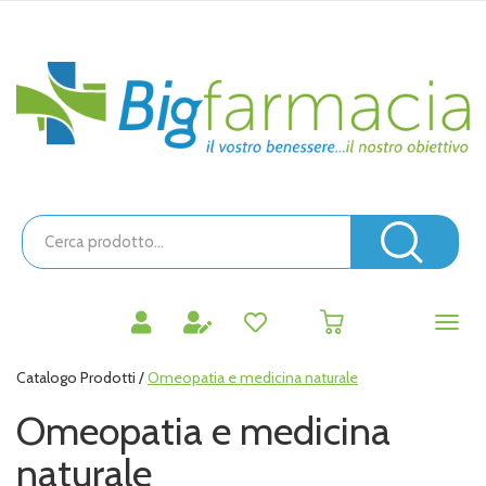
Passa
al
contenuto
Bigfarmacia
principale
Cerca
Prodotto
Cerc
prodotti
0
inseriti
Catalogo Prodotti /
Omeopatia e medicina naturale
Omeopatia e medicina
naturale