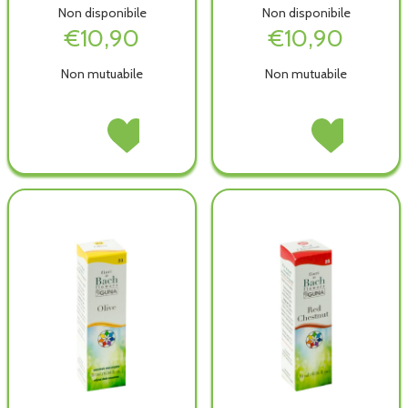
Non disponibile
Non disponibile
€10,90
€10,90
Non mutuabile
Non mutuabile
CHESTNUT
Acquista CHESTNUT
ELM
Acquista ELM
BUD
BUD
GUN
GUN
GTT
GTT
GTT
GTT
10ML non
10ML alla
10ML non
10ML alla
è
wishlist
è
wishlist
disponibile
disponibile