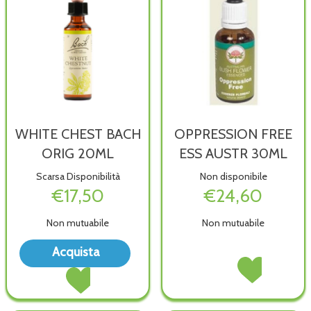
WHITE CHEST BACH
OPPRESSION FREE
ORIG 20ML
ESS AUSTR 30ML
Scarsa Disponibilità
Non disponibile
€17,50
€24,60
Non mutuabile
Non mutuabile
Acquista WHITE
Acquista
CHEST
OPPRESSION
Acquista OPPRE
Acquista WHITE
BACH
FREE
FREE
CHEST
ORIG
ESS
ESS
BACH
20ML alla
AUSTR
AUSTR
ORIG