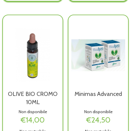
GTT
GTT
10ML non
10ML alla
20ML non
20ML alla
è
wishlist
è
wishlist
disponibile
disponibile
OLIVE BIO CROMO
Minimas Advanced
10ML
Non disponibile
Non disponibile
€14,00
€24,50