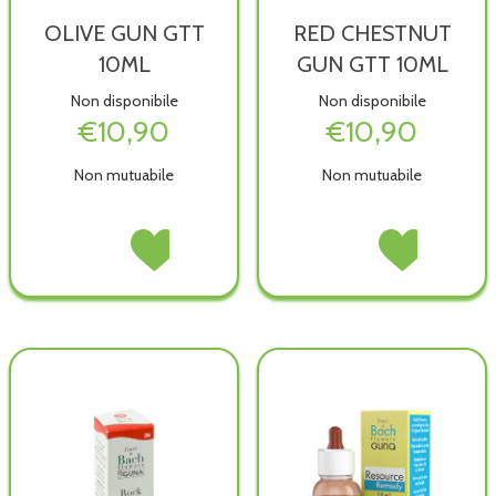
OLIVE GUN GTT
RED CHESTNUT
10ML
GUN GTT 10ML
Non disponibile
Non disponibile
€10,90
€10,90
Non mutuabile
Non mutuabile
OLIVE
Acquista OLIVE
RED
Acquista RED
GUN
GUN
CHESTNUT
CHESTNUT
GTT
GTT
GUN
GUN
10ML non
10ML alla
GTT
GTT
è
wishlist
10ML non
10ML alla
disponibile
è
wishlist
disponibile