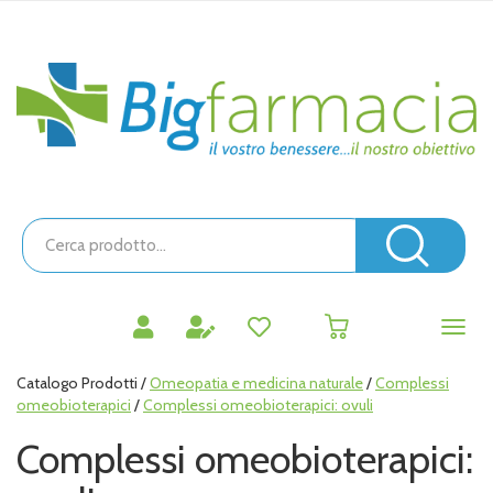
Passa
al
contenuto
Bigfarmacia
principale
Cerca
Prodotto
Cerc
prodotti
0
inseriti
Catalogo Prodotti /
Omeopatia e medicina naturale
/
Complessi
omeobioterapici
/
Complessi omeobioterapici: ovuli
Complessi omeobioterapici: