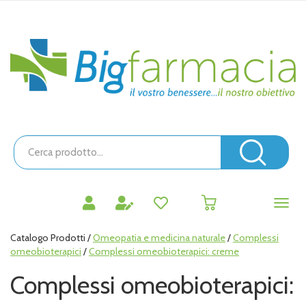
Passa
al
contenuto
Bigfarmacia
principale
Cerca
Prodotto
Cerc
prodotti
0
inseriti
Catalogo Prodotti /
Omeopatia e medicina naturale
/
Complessi
omeobioterapici
/
Complessi omeobioterapici: creme
Complessi omeobioterapici: