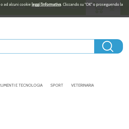
ARTICOLI
i o ad alcuni cookie
leggi l'informativa
. Cliccando su "OK" o proseguendo la
0
ACCEDI
REGISTRATI
WISHLIST
INSERITI
Cerc
UMENTI E TECNOLOGIA
SPORT
VETERINARIA