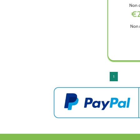
Non d
€
Non 
Minim
Advan
è
dispon
1