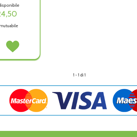
isponibile
24,50
mutuabile
as
Acquista Minimas
ced non
Advanced alla
wishlist
ibile
1 - 1 di 1