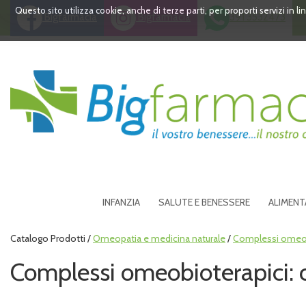
Passa
Questo sito utilizza cookie, anche di terze parti, per proporti servizi in 
Bigfarmacia
Bigfarmacia
391 3532473
al
contenuto
principale
Bigfarmacia
INFANZIA
SALUTE E BENESSERE
ALIMENT
Catalogo Prodotti /
Omeopatia e medicina naturale
/
Complessi omeob
Complessi omeobioterapici: 