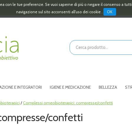
linea con le tue preferenze. Se vuoi saperne di più o negare il consenso a tutt
OK
navigazione sul sito acconsenti all'uso dei cookie .
Cerca
Prodotto
AZIONE E INTEGRATORI
IGIENE E MEDICAZIONE
BELLEZZA
STR
ioterapici
/
Complessi omeobioterapici: compresse/confetti
compresse/confetti