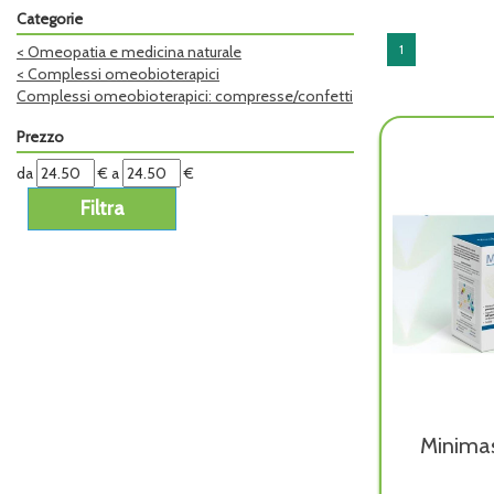
Categorie
1
<
Omeopatia e medicina naturale
<
Complessi omeobioterapici
Complessi omeobioterapici: compresse/confetti
Prezzo
filtra
filtra
da
€
a
€
da
a
Minima