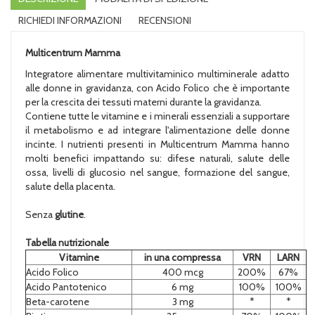
RICHIEDI INFORMAZIONI
RECENSIONI
Multicentrum Mamma
Integratore alimentare multivitaminico multiminerale adatto
alle donne in gravidanza, con Acido Folico che è importante
per la crescita dei tessuti materni durante la gravidanza.
Contiene tutte le vitamine e i minerali essenziali a supportare
il metabolismo e ad integrare l'alimentazione delle donne
incinte. I nutrienti presenti in Multicentrum Mamma hanno
molti benefici impattando su: difese naturali, salute delle
ossa, livelli di glucosio nel sangue, formazione del sangue,
salute della placenta.
Senza
glutine
.
Tabella nutrizionale
Vitamine
in una compressa
VRN
LARN
Acido Folico
400 mcg
200%
67%
Acido Pantotenico
6 mg
100%
100%
Beta-carotene
3 mg
*
*