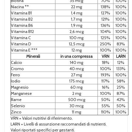
Biotina
35 mcg
70%
100%
Niacina **
22 mg
138%
100%
Vitamina B1
1,4 mg
127%
100%
Vitamina B2
1,7 mg
121%
100%
Vitamina B6
1,9 mg
136%
100%
Vitamina B12
2,6 mcg
104%
100%
Vitamina C
100 mg
125%
100%
Vitamina D
12,5 mcg
250%
83%
Vitamina E ***
12 mg
100%
100%
Minerali
in una compressa
VRN
LARN
Calcio
140 mg
18%
12%
Cromo
40 mcg
100%
133%
Ferro
27 mg
193%
100%
Iodio
175 mcg
117%
58%
Magnesio
60 mg
16%
25%
Manganese
2 mg
100%
87%
Rame
500 mcg
50%
42%
Selenio
30 mcg
55%
50%
Zinco
11 mg
110%
100%
VRN = Valori nutritivi di riferimento.
LARN = Livelli di assunzione raccomandati di nutrienti.
Valori riportati specifici per gestanti.