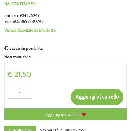
HALEON ITALY Srl
minsan: 934825249
ean: 8058697280795
Vai alla descrizione prodotto
Bassa disponibilità
Non mutuabile
Prezzo
€ 21,50
-
+
Aggiungi al carrello
Aggiungi alla wishlist
DESCRIZIONE
MODALITÀ DI SPEDIZIONE