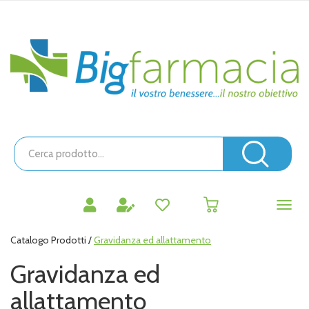
Passa
al
contenuto
Bigfarmacia
principale
Cerca
Prodotto
Cerc
prodotti
0
inseriti
Catalogo Prodotti /
Gravidanza ed allattamento
Gravidanza ed
allattamento