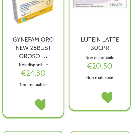
GYNEFAM ORO
LUTEIN LATTE
NEW 28BUST
30CPR
OROSOLU
Non disponibile
€20,50
Non disponibile
€24,30
Non mutuabile
Non mutuabile
LUTEIN
Acquista LUTEIN
LATTE
LATTE
GYNEFAM
Acquista GYNEFAM
30CPR non
30CPR alla
ORO
ORO
è
wishlist
NEW
NEW
disponibile
28BUST
28BUST
OROSOLU non
OROSOLU alla
è
wishlist