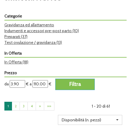
Categorie
Gravidanza ed allattamento
Indumenti e accessori pre-post parto
(10)
Preparati
(37)
Test ovulazione / gravidanza
(13)
In Offerta
In Offerta
(18)
Prezzo
filtra
filtra
da
€
a
€
da
a
1 - 20 di 61
1
2
3
4
»
»»
Disponibilità (n. pezzi)