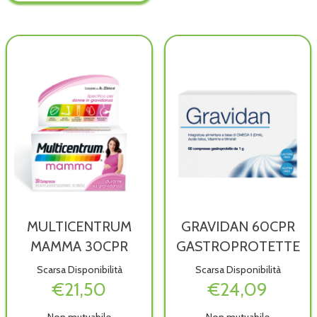
wish
carrello
TG4 al
carrello
MULTICENTRUM
GRAVIDAN 60CPR
MAMMA 30CPR
GASTROPROTETTE
Scarsa Disponibilità
Scarsa Disponibilità
€21,50
€24,09