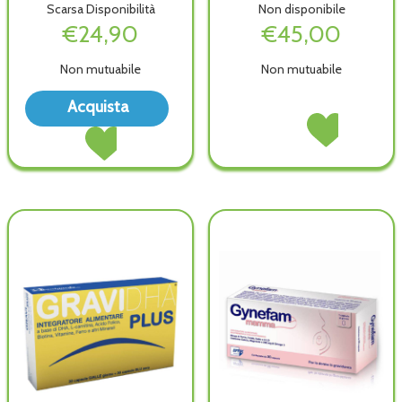
Scarsa Disponibilità
Non disponibile
€24,90
€45,00
Non mutuabile
Non mutuabile
Acquista PIULATTE
Acquista
HUMANA
CLEARBLUE
Acquista CLEARB
Acquista PIULATTE
14BUST alla
TEST
TEST
HUMANA
wishlist
OVUL
OVUL
14BUST al
DIGIT
DIGIT
carrello
AVAN non
AVAN alla
è
wishlist
disponibile