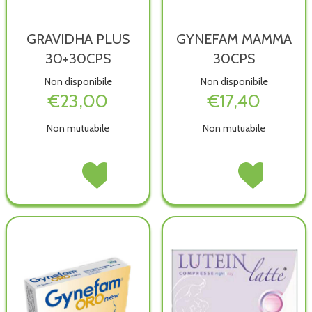
GRAVIDHA PLUS
GYNEFAM MAMMA
30+30CPS
30CPS
Non disponibile
Non disponibile
€23,00
€17,40
Non mutuabile
Non mutuabile
GRAVIDHA
Acquista GRAVIDHA
GYNEFAM
Acquista GYNEFA
PLUS
PLUS
MAMMA
MAMMA
30+30CPS non
30+30CPS alla
30CPS non
30CPS alla
è
wishlist
è
wishlist
disponibile
disponibile