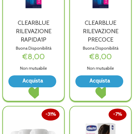
CLEARBLUE
CLEARBLUE
RILEVAZIONE
RILEVAZIONE
RAPIDA1P
PRECOCE
Buona Disponibilità
Buona Disponibilità
€8,00
€8,00
Non mutuabile
Non mutuabile
Acquista CLEARBLUE
Acqu
Acquista
Acquista
RILEVAZIONE
RIL
Acquista CLEARBLUE
Acquista CLEARBL
RAPIDA1P alla
PREC
RILEVAZIONE
RILEVAZIONE
wishlist
wish
RAPIDA1P al
PRECOCE al
carrello
carrello
31%
7%