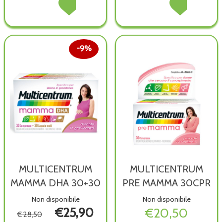
MAMMAVIT
Acquista MAMMAVIT
MAMMAVIT
Acquista MAMMA
DHA
DHA
PL
PL
SOFTGEL
SOFTGEL
30BUST non
30BUST alla
30CPS non
30CPS alla
è
wishlist
è
wishlist
disponibile
9%
disponibile
MULTICENTRUM
MULTICENTRUM
MAMMA DHA 30+30
PRE MAMMA 30CPR
Non disponibile
Non disponibile
€25,90
€20,50
€ 28,50