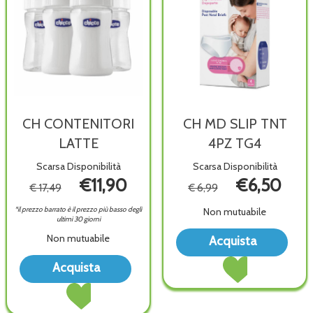
CH CONTENITORI
CH MD SLIP TNT
LATTE
4PZ TG4
Scarsa Disponibilità
Scarsa Disponibilità
€11,90
€6,50
€ 17,49
€ 6,99
*il prezzo barrato è il prezzo più basso degli
Non mutuabile
ultimi 30 giorni
Acqu
Non mutuabile
Acquista
MD
Acquista CH
Acquista CH
SLIP
Acquista
MD
CONTENITORI
TNT
Acquista CH
SLIP
LATTE alla
4PZ
CONTENITORI
TNT
wishlist
TG4 
LATTE al
4PZ