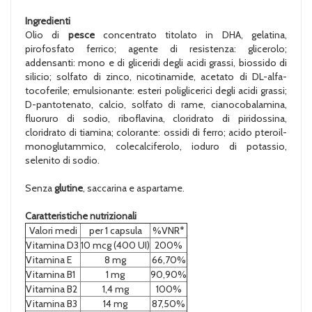
Ingredienti
Olio di
pesce
concentrato titolato in DHA, gelatina,
pirofosfato ferrico; agente di resistenza: glicerolo;
addensanti: mono e di gliceridi degli acidi grassi, biossido di
silicio; solfato di zinco, nicotinamide, acetato di DL-alfa-
tocoferile; emulsionante: esteri poliglicerici degli acidi grassi;
D-pantotenato, calcio, solfato di rame, cianocobalamina,
fluoruro di sodio, riboflavina, cloridrato di piridossina,
cloridrato di tiamina; colorante: ossidi di ferro; acido pteroil-
monoglutammico, colecalciferolo, ioduro di potassio,
selenito di sodio.
Senza
glutine
, saccarina e aspartame.
Caratteristiche nutrizionali
Valori medi
per 1 capsula
%VNR*
Vitamina D3
10 mcg (400 UI)
200%
Vitamina E
8 mg
66,70%
Vitamina B1
1 mg
90,90%
Vitamina B2
1,4 mg
100%
Vitamina B3
14 mg
87,50%