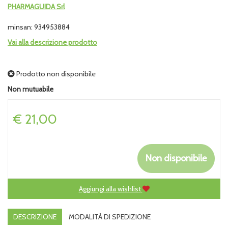
PHARMAGUIDA Srl
minsan: 934953884
Vai alla descrizione prodotto
Prodotto non disponibile
Non mutuabile
Prezzo
€ 21,00
Non disponibile
Aggiungi alla wishlist
DESCRIZIONE
MODALITÀ DI SPEDIZIONE