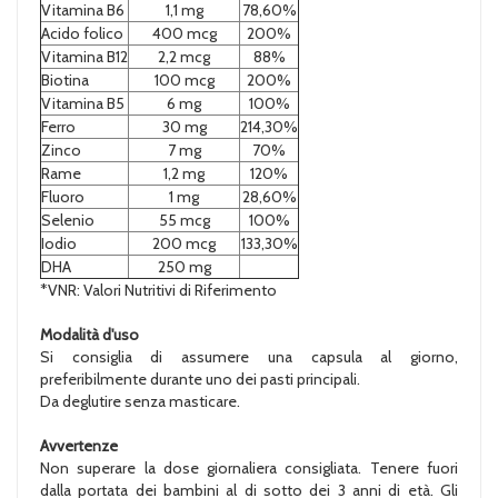
Vitamina B6
1,1 mg
78,60%
Acido folico
400 mcg
200%
Vitamina B12
2,2 mcg
88%
Biotina
100 mcg
200%
Vitamina B5
6 mg
100%
Ferro
30 mg
214,30%
Zinco
7 mg
70%
Rame
1,2 mg
120%
Fluoro
1 mg
28,60%
Selenio
55 mcg
100%
Iodio
200 mcg
133,30%
DHA
250 mg
*VNR: Valori Nutritivi di Riferimento
Modalità d'uso
Si consiglia di assumere una capsula al giorno,
preferibilmente durante uno dei pasti principali.
Da deglutire senza masticare.
Avvertenze
Non superare la dose giornaliera consigliata. Tenere fuori
dalla portata dei bambini al di sotto dei 3 anni di età. Gli