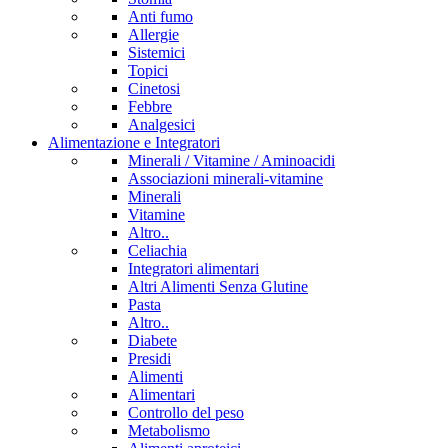
Anti fumo
Allergie
Sistemici
Topici
Cinetosi
Febbre
Analgesici
Alimentazione e Integratori
Minerali / Vitamine / Aminoacidi
Associazioni minerali-vitamine
Minerali
Vitamine
Altro..
Celiachia
Integratori alimentari
Altri Alimenti Senza Glutine
Pasta
Altro..
Diabete
Presidi
Alimenti
Alimentari
Controllo del peso
Metabolismo