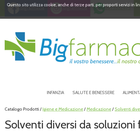
Passa
Questo sito utilizza cookie, anche di terze parti, per proporti servizi in 
Bigfarmacia
Bigfarmacia
391 3532473
al
contenuto
principale
Bigfarmacia
INFANZIA
SALUTE E BENESSERE
ALIMENT
Catalogo Prodotti /
Igiene e Medicazione
/
Medicazione
/
Solventi dive
Solventi diversi da soluzioni 