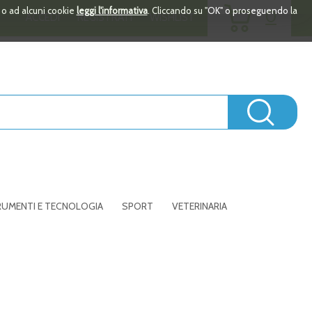
ARTICOLI
i o ad alcuni cookie
leggi l'informativa
. Cliccando su "OK" o proseguendo la
0
ACCEDI
REGISTRATI
WISHLIST
INSERITI
Cerc
UMENTI E TECNOLOGIA
SPORT
VETERINARIA