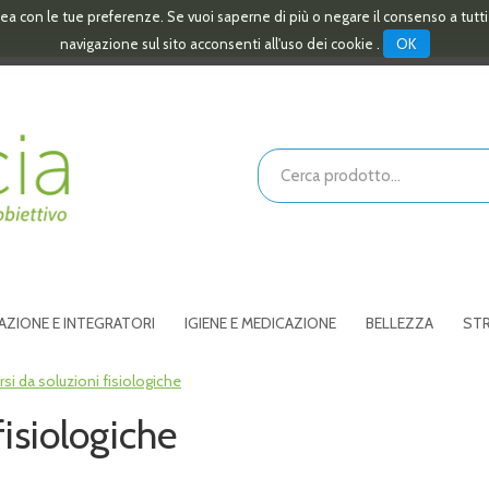
linea con le tue preferenze. Se vuoi saperne di più o negare il consenso a tutt
OK
navigazione sul sito acconsenti all'uso dei cookie .
Cerca
Prodotto
AZIONE E INTEGRATORI
IGIENE E MEDICAZIONE
BELLEZZA
STR
rsi da soluzioni fisiologiche
fisiologiche