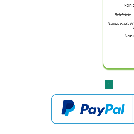
Non d
€ 54,00
*il prezzo barrato è i
3
Non 
ICOP
CASS
PS
2
3LAV
è
1
dispon