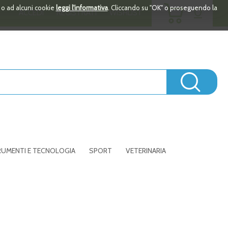
ARTICOLI
i o ad alcuni cookie
leggi l'informativa
. Cliccando su "OK" o proseguendo la
0
ACCEDI
REGISTRATI
WISHLIST
INSERITI
Cerc
UMENTI E TECNOLOGIA
SPORT
VETERINARIA