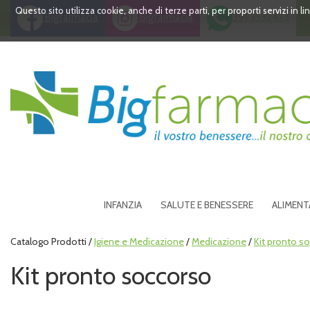
Passa
Questo sito utilizza cookie, anche di terze parti, per proporti servizi in 
Bigfarmacia
Bigfarmacia
391 3532473
al
contenuto
principale
Bigfarmacia
INFANZIA
SALUTE E BENESSERE
ALIMENT
Catalogo Prodotti /
Igiene e Medicazione
/
Medicazione
/
Kit pronto s
Kit pronto soccorso