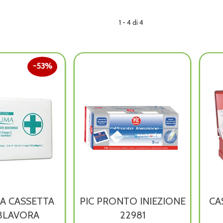
1 - 4 di 4
53%
A CASSETTA
PIC PRONTO INIEZIONE
CA
 3LAVORA
22981