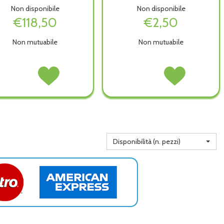
Non disponibile
Non disponibile
€118,50
€2,50
Non mutuabile
Non mutuabile
CASSETTA
Acquista CASSETTA
TELO
Acquista TELO
PS
PS
USTIONI
USTIONI
DM
DM
60X80 non
60X80 alla
388
388
è
wishlist
ALL1 non
ALL1 alla
disponibile
è
wishlist
disponibile
Disponibilità (n. pezzi)