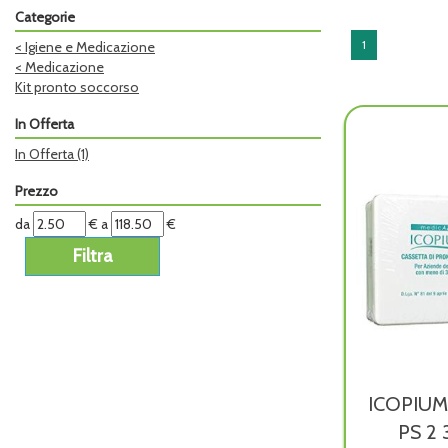
Categorie
1
<
Igiene e Medicazione
<
Medicazione
Kit pronto soccorso
In Offerta
In Offerta
(1)
Prezzo
filtra
filtra
da
€
a
€
da
a
ICOPIUM
PS 2