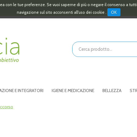
linea con le tue preferenze. Se vuoi saperne di più o negare il consenso a tutt
OK
navigazione sul sito acconsenti all'uso dei cookie .
Cerca
Prodotto
AZIONE E INTEGRATORI
IGIENE E MEDICAZIONE
BELLEZZA
STR
occorso