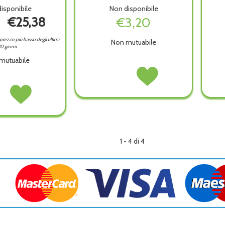
isponibile
Non disponibile
€25,38
€3,20
l prezzo più basso degli ultimi
Non mutuabile
0 giorni
mutuabile
PIC
Acquista PIC
PRONTO
PRONTO
IUMA
Acquista ICOPIUMA
INIEZIONE
INIEZIONE
ETTA
CASSETTA
22981 non
22981 alla
PS
è
wishlist
2
disponibile
ORA non
3LAVORA alla
wishlist
1 - 4 di 4
ibile