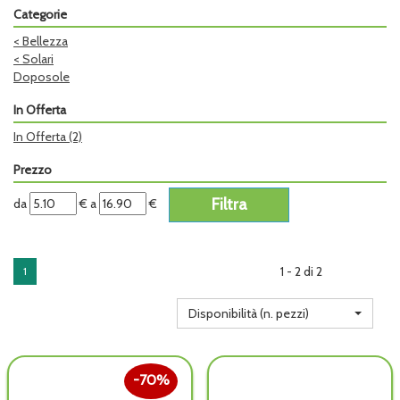
Categorie
<
Bellezza
<
Solari
Doposole
In Offerta
In Offerta
(2)
Prezzo
filtra
filtra
da
€
a
€
da
a
1 - 2 di 2
1
Disponibilità (n. pezzi)
70%