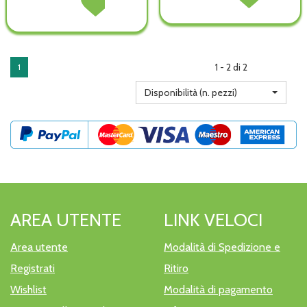
RISTRUTTURANTE
RISTRUTTURAN
LENIT
LENIT
DOPO400ML non
DOPO400ML all
LATTE
LATTE
è
wishlist
DOPOS
DOPOS
disponibile
125M non
125M alla
è
wishlist
1 - 2 di 2
1
disponibile
Disponibilità (n. pezzi)
AREA UTENTE
LINK VELOCI
Area utente
Modalità di Spedizione e
Registrati
Ritiro
Wishlist
Modalità di pagamento