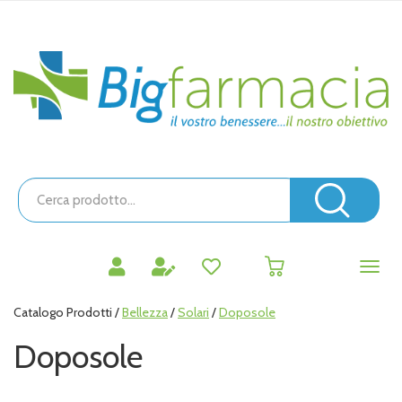
Passa
al
contenuto
Bigfarmacia
principale
Cerca
Prodotto
Cerc
prodotti
0
inseriti
Catalogo Prodotti /
Bellezza
/
Solari
/
Doposole
Doposole