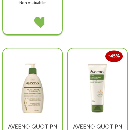
Non mutuabile
AVEENO
Acquista AVEENO
QUOT
QUOT
PN
PN
CR
CR
IDRAT
IDRAT
CORPO non
CORPO alla
è
wishlist
45%
disponibile
AVEENO QUOT PN
AVEENO QUOT PN