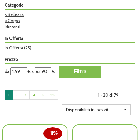
Categorie
<
Bellezza
<
Corpo
Idratanti
In Offerta
In Offerta
(25)
Prezzo
filtra
filtra
da
€
a
€
da
a
1 - 20 di 79
1
2
3
4
»
»»
Disponibilità (n. pezzi)
11%