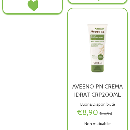
Acquista AVEENO
100G al
BAGNO
PN
carrello
DOCCIA
BAGNO
PROMO alla
DOCCIA
wishlist
PROMO al
carrello
AVEENO PN CREMA
IDRAT CRP200ML
Buona Disponibilità
€8,90
€ 8,90
Non mutuabile