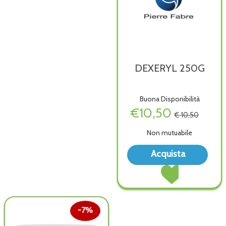
DEXERYL 250G
Buona Disponibilità
€10,50
€ 10,50
Non mutuabile
Acqu
Acquista
250G
Acquista DEXERYL
wish
250G al
carrello
7%