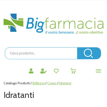
Passa
al
contenuto
Bigfarmacia
principale
Cerca
Prodotto
Cerc
prodotti
0
inseriti
Catalogo Prodotti /
Bellezza
/
Corpo
/
Idratanti
Idratanti