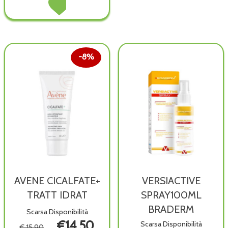
IDRATANTE
CREMA
454G alla
IDRATANTE
wishlist
454G al
carrello
8%
AVENE CICALFATE+
VERSIACTIVE
TRATT IDRAT
SPRAY100ML
BRADERM
Scarsa Disponibilità
€14,50
Scarsa Disponibilità
€ 15,90