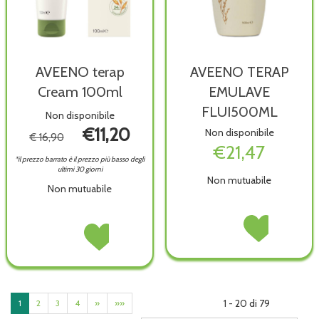
AVEENO terap
AVEENO TERAP
Cream 100ml
EMULAVE
FLUI500ML
Non disponibile
€11,20
Non disponibile
€ 16,90
€21,47
*il prezzo barrato è il prezzo più basso degli
ultimi 30 giorni
Non mutuabile
Non mutuabile
AVEENO
Acquista AVEENO
AVEENO
Acquista AVEENO
TERAP
TERAP
terap
terap
EMULAVE
EMULAVE
Cream
Cream
FLUI500ML non
FLUI500ML alla
100ml non
100ml alla
è
wishlist
è
wishlist
disponibile
disponibile
1 - 20 di 79
1
2
3
4
»
»»