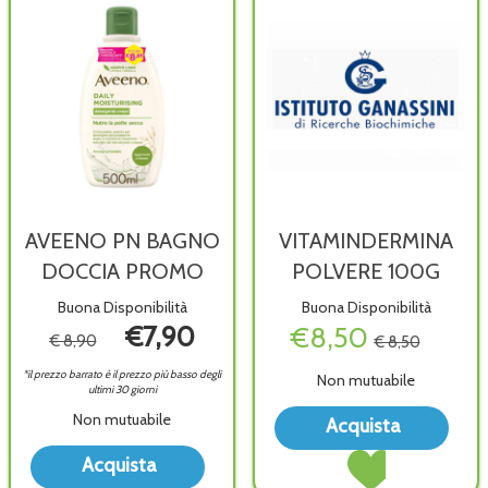
AVEENO PN BAGNO
VITAMINDERMINA
DOCCIA PROMO
POLVERE 100G
Buona Disponibilità
Buona Disponibilità
€7,90
€8,50
€ 8,90
€ 8,50
*il prezzo barrato è il prezzo più basso degli
Non mutuabile
ultimi 30 giorni
Acqu
Non mutuabile
Acquista
POL
Acquista VITAMIN
Acquista AVEENO
100G
Acquista
POLVERE
PN
wish