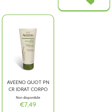
TERAP
TERAP
DERMEXA
DERMEXA
CR
CR
IDRAT non
IDRAT alla
è
wishlist
disponibile
AVEENO QUOT PN
CR IDRAT CORPO
Non disponibile
€7,49