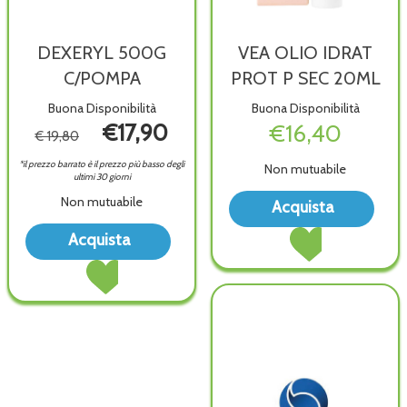
DEXERYL 500G
VEA OLIO IDRAT
C/POMPA
PROT P SEC 20ML
Buona Disponibilità
Buona Disponibilità
€17,90
€16,40
€ 19,80
*il prezzo barrato è il prezzo più basso degli
Non mutuabile
ultimi 30 giorni
Acqu
Non mutuabile
Acquista
OLI
Acquista VEA
Acquista DEXERYL
IDR
Acquista
OLIO
500G
PRO
Acquista DEXERYL
IDRAT
C/POMPA alla
P
500G
PROT
wishlist
SEC
C/POMPA al
P
20ML
carrello
SEC
wish
20ML al
carrello