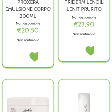
PROXERA
TRIDERM LENOIL
EMULSIONE CORPO
LENIT PRURITO
200ML
Non disponibile
€23,90
Non disponibile
€20,50
Non mutuabile
Non mutuabile
TRIDERM
Acquista TRIDER
LENOIL
LENOIL
PROXERA
Acquista PROXERA
LENIT
LENIT
EMULSIONE
EMULSIONE
PRURITO non
PRURITO alla
CORPO
CORPO
è
wishlist
200ML non
200ML alla
disponibile
è
wishlist
disponibile