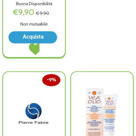
Buona Disponibilità
€9,90
€ 9,90
Non mutuabile
Acquista AVEENO
Acquista
CREMA
Acquista AVEENO
IDRAT
CREMA
CORPO
IDRAT
LAVAN alla
CORPO
wishlist
LAVAN al
carrello
9%