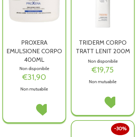
PROXERA
TRIDERM CORPO
EMULSIONE CORPO
TRATT LENIT 200M
400ML
Non disponibile
€19,75
Non disponibile
€31,90
Non mutuabile
Non mutuabile
TRIDERM
Acquista TRIDER
CORPO
CORPO
PROXERA
Acquista PROXERA
TRATT
TRATT
EMULSIONE
EMULSIONE
LENIT
LENIT
CORPO
CORPO
200M non
200M alla
400ML non
400ML alla
30%
è
wishlist
è
wishlist
disponibile