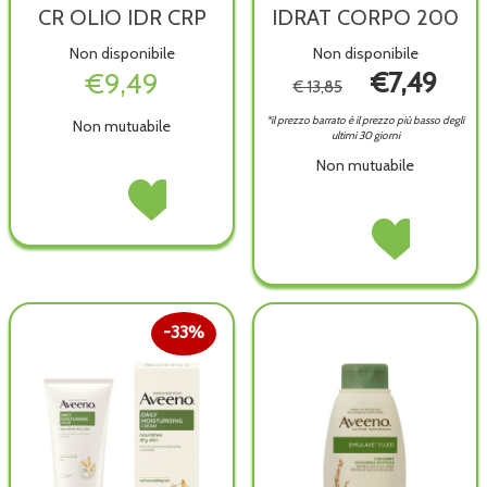
CR OLIO IDR CRP
IDRAT CORPO 200
Non disponibile
Non disponibile
€9,49
€7,49
€ 13,85
*il prezzo barrato è il prezzo più basso degli
Non mutuabile
ultimi 30 giorni
Non mutuabile
AVEENO
Acquista AVEENO
QUOT
QUOT
AVEENO
Acquista AVEENO
PN
PN
QUOT
QUOT
CR
CR
PN
PN
OLIO
OLIO
IDRAT
IDRAT
IDR
IDR
CORPO
CORPO
CRP non
CRP alla
33%
200 non
200 alla
è
wishlist
è
wishlist
disponibile
disponibile