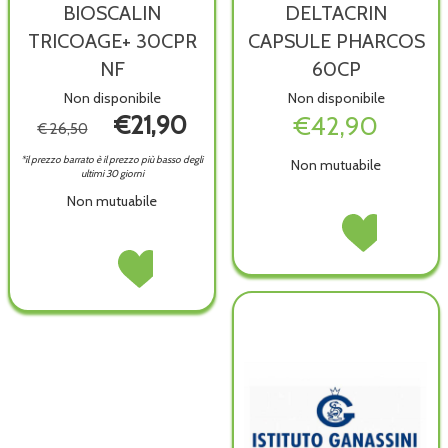
BIOSCALIN
DELTACRIN
TRICOAGE+ 30CPR
CAPSULE PHARCOS
NF
60CP
Non disponibile
Non disponibile
€21,90
€42,90
€ 26,50
*il prezzo barrato è il prezzo più basso degli
Non mutuabile
ultimi 30 giorni
Non mutuabile
DELTACRIN
Acquista DELTAC
CAPSULE
CAPSULE
BIOSCALIN
Acquista BIOSCALIN
PHARCOS
PHARCOS
TRICOAGE+
TRICOAGE+
60CP non
60CP alla
30CPR
30CPR
è
wishlist
NF non
NF alla
disponibile
è
wishlist
disponibile