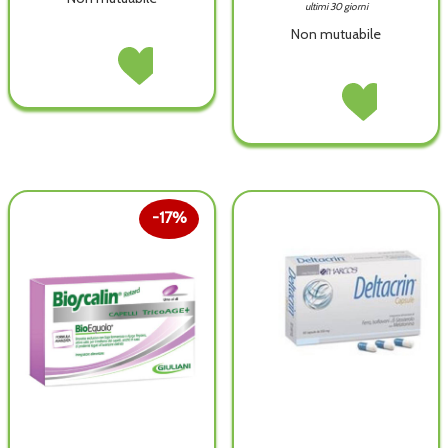
ultimi 30 giorni
Non mutuabile
BIOMINERAL
Acquista BIOMINERAL
5
5
BIOSCALIN
Acquista BIOSCA
ALFA
ALFA
ENERGY
ENERGY
30CPS non
30CPS alla
30CPR non
30CPR alla
è
wishlist
è
wishlist
disponibile
disponibile
17%