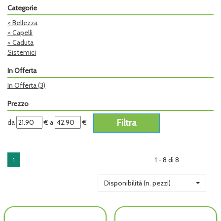
Categorie
<
Bellezza
<
Capelli
<
Caduta
Sistemici
In Offerta
In Offerta
(3)
Prezzo
filtra
filtra
da
€
a
€
da
a
1 - 8 di 8
1
Disponibilità (n. pezzi)