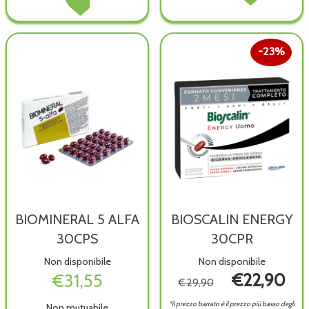
EXPERT
30CPS alla
RETARD
RETARD
CAP/UN
wishlist
30CPR non
30CPR alla
30CPS al
è
wishlist
carrello
23%
disponibile
BIOMINERAL 5 ALFA
BIOSCALIN ENERGY
30CPS
30CPR
Non disponibile
Non disponibile
€31,55
€22,90
€ 29,90
*il prezzo barrato è il prezzo più basso degli
Non mutuabile