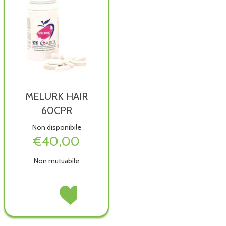
MELURK HAIR
60CPR
Non disponibile
€40,00
Non mutuabile
MELURK
Acquista MELURK
HAIR
HAIR
60CPR non
60CPR alla
è
wishlist