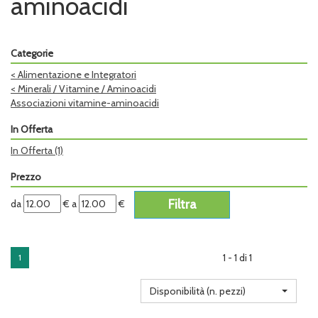
aminoacidi
Categorie
<
Alimentazione e Integratori
<
Minerali / Vitamine / Aminoacidi
Associazioni vitamine-aminoacidi
In Offerta
In Offerta
(1)
Prezzo
filtra
filtra
da
€
a
€
da
a
1 - 1 di 1
1
Disponibilità (n. pezzi)