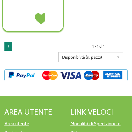
VITALMIX
Acquista VITALMIX
JUNIOR
JUNIOR
12FL
12FL
12ML non
12ML alla
è
wishlist
disponibile
1 - 1 di 1
1
Disponibilità (n. pezzi)
AREA UTENTE
LINK VELOCI
Area utente
Modalità di Spedizione e