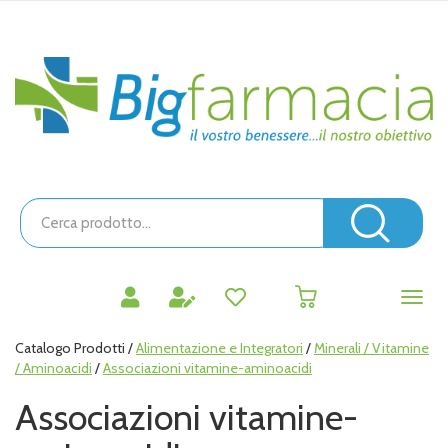
Passa
al
contenuto
Bigfarmacia
principale
Cerca
Prodotto
Cerc
prodotti
0
inseriti
Catalogo Prodotti /
Alimentazione e Integratori
/
Minerali / Vitamine
/ Aminoacidi
/
Associazioni vitamine-aminoacidi
Associazioni vitamine-