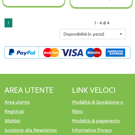
TIPO
TIPO
PAGNOTTELLA
PAGNOTTELLA
0
0
DELICAT non
DELICAT alla
BIO
BIO
è
wishlist
500G non
500G alla
disponibile
1 - 4 di 4
1
è
wishlist
disponibile
Disponibilità (n. pezzi)
AREA UTENTE
LINK VELOCI
Area utente
Modalità di Spedizione e
Registrati
Ritiro
Wishlist
Modalità di pagamento
Iscrizione alla Newsletter
Informativa Privacy