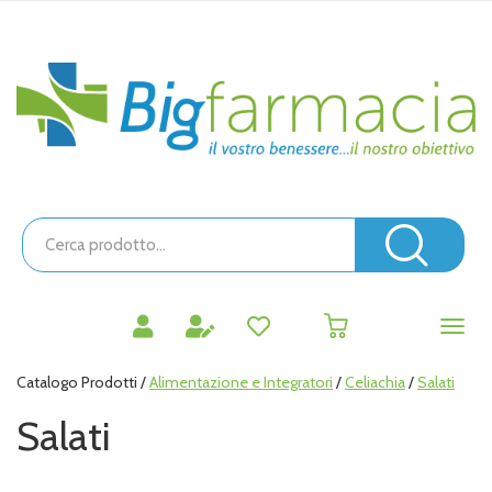
Passa
al
contenuto
Bigfarmacia
principale
Cerca
Prodotto
Cerc
prodotti
0
inseriti
Catalogo Prodotti /
Alimentazione e Integratori
/
Celiachia
/
Salati
Salati