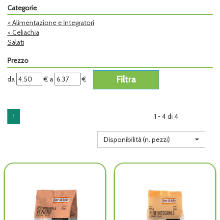
Categorie
<
Alimentazione e Integratori
<
Celiachia
Salati
Prezzo
filtra
filtra
da
€
a
€
da
a
1 - 4 di 4
1
Disponibilità (n. pezzi)