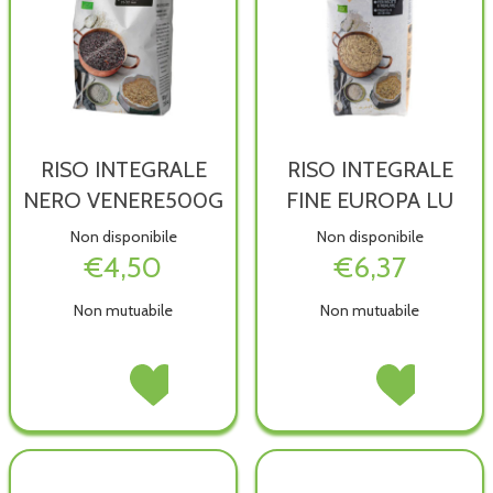
RISO INTEGRALE
RISO INTEGRALE
NERO VENERE500G
FINE EUROPA LU
Non disponibile
Non disponibile
€4,50
€6,37
Non mutuabile
Non mutuabile
RISO
Acquista RISO
RISO
Acquista RISO
INTEGRALE
INTEGRALE
INTEGRALE
INTEGRALE
NERO
NERO
FINE
FINE
VENERE500G non
VENERE500G alla
EUROPA
EUROPA
è
wishlist
LU non
LU alla
disponibile
è
wishlist