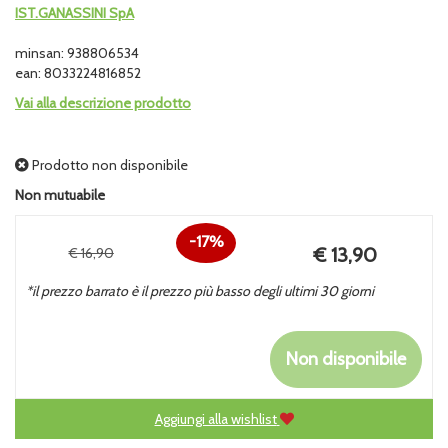
IST.GANASSINI SpA
minsan: 938806534
ean: 8033224816852
Vai alla descrizione prodotto
Prodotto non disponibile
Non mutuabile
17%
Prezzo
€ 13,90
€ 16,90
Sconto
scontato
*il prezzo barrato è il prezzo più basso degli ultimi 30 giorni
del
Non disponibile
Aggiungi alla wishlist