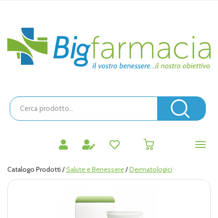
Passa
al
contenuto
Bigfarmacia
principale
Cerca
Prodotto
Cerc
prodotti
0
inseriti
Catalogo Prodotti /
Salute e Benessere
/
Dermatologici