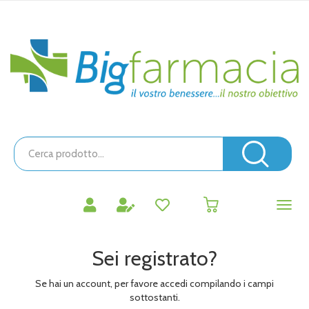
Passa
al
contenuto
Bigfarmacia
principale
Cerca
Prodotto
Cerc
prodotti
0
inseriti
Sei registrato?
Se hai un account, per favore accedi compilando i campi
sottostanti.