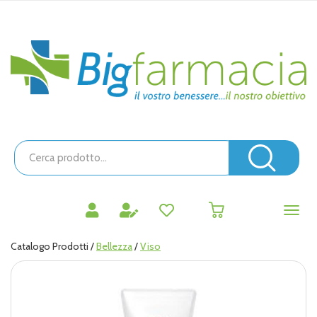
Passa
al
contenuto
Bigfarmacia
principale
Cerca
Prodotto
Cerc
prodotti
0
inseriti
Catalogo Prodotti /
Bellezza
/
Viso