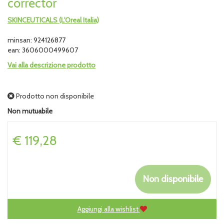
corrector
SKINCEUTICALS (L'Oreal Italia)
minsan: 924126877
ean: 3606000499607
Vai alla descrizione prodotto
Prodotto non disponibile
Non mutuabile
Prezzo
€ 119,28
Non disponibile
Aggiungi alla wishlist