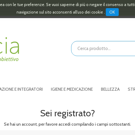
linea con le tue preferenze. Se vuoi saperne di più o negare il consenso a tutt
OK
navigazione sul sito acconsenti all'uso dei cookie .
Cerca
Prodotto
AZIONE E INTEGRATORI
IGIENE E MEDICAZIONE
BELLEZZA
STR
Sei registrato?
Se hai un account, per favore accedi compilando i campi sottostanti.