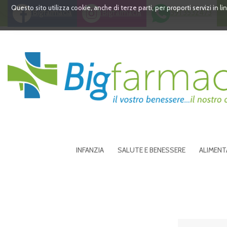
Passa
Questo sito utilizza cookie, anche di terze parti, per proporti servizi in 
Bigfarmacia
Bigfarmacia
391 3532473
al
contenuto
principale
Bigfarmacia
INFANZIA
SALUTE E BENESSERE
ALIMENT