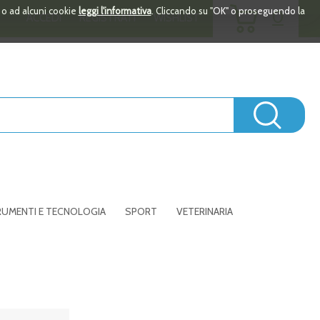
ARTICOLI
i o ad alcuni cookie
leggi l'informativa
. Cliccando su "OK" o proseguendo la
0
ACCEDI
REGISTRATI
WISHLIST
INSERITI
Cerc
UMENTI E TECNOLOGIA
SPORT
VETERINARIA