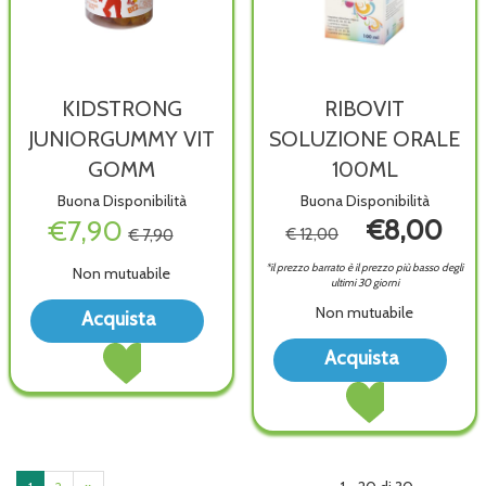
KIDSTRONG
RIBOVIT
JUNIORGUMMY VIT
SOLUZIONE ORALE
GOMM
100ML
Buona Disponibilità
Buona Disponibilità
€7,90
€8,00
€ 12,00
€ 7,90
*il prezzo barrato è il prezzo più basso degli
Non mutuabile
ultimi 30 giorni
Acquista KIDSTRONG
Non mutuabile
Acquista
JUNIORGUMMY
Acquista KIDSTRONG
Acqu
VIT
Acquista
JUNIORGUMMY
SOL
GOMM alla
Acquista RIBOVIT
VIT
ORA
wishlist
SOLUZIONE
GOMM al
100M
ORALE
carrello
wish
100ML al
carrello