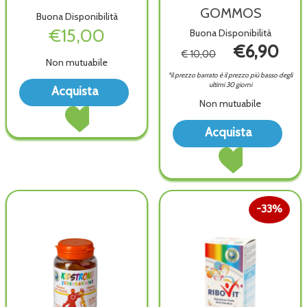
GOMMOS
Buona Disponibilità
€15,00
Buona Disponibilità
€6,90
€ 10,00
Non mutuabile
*il prezzo barrato è il prezzo più basso degli
Acquista VEINFLEX
ultimi 30 giorni
Acquista
150ML alla
Non mutuabile
Acquista VEINFLEX
wishlist
150ML al
Acqu
Acquista
carrello
VIT
Acquista MILLENNI
D3
VITAMINA
GOM
D3
wish
GOMMOS al
carrello
33%