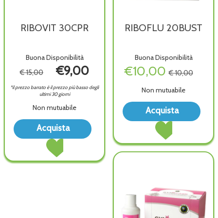
RIBOVIT 30CPR
RIBOFLU 20BUST
Buona Disponibilità
Buona Disponibilità
€9,00
€10,00
€ 15,00
€ 10,00
*il prezzo barrato è il prezzo più basso degli
Non mutuabile
ultimi 30 giorni
Acqu
Non mutuabile
Acquista
20BU
Acquista RIBOFLU
Acquista RIBOVIT
wish
Acquista
20BUST al
30CPR alla
Acquista RIBOVIT
carrello
wishlist
30CPR al
carrello