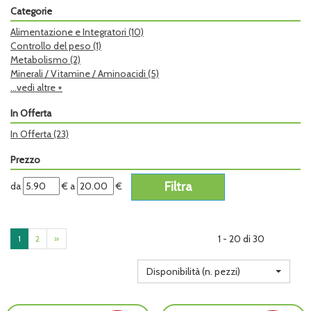
Categorie
Alimentazione e Integratori
(10)
Controllo del peso
(1)
Metabolismo
(2)
Minerali / Vitamine / Aminoacidi
(5)
...vedi altre +
In Offerta
In Offerta
(23)
Prezzo
filtra
filtra
da
€
a
€
da
a
1 - 20 di 30
1
2
»
Disponibilità (n. pezzi)