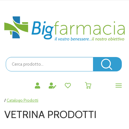
Passa
al
contenuto
Bigfarmacia
principale
Cerca
Prodotto
Cerc
prodotti
0
inseriti
/
Catalogo Prodotti
VETRINA PRODOTTI