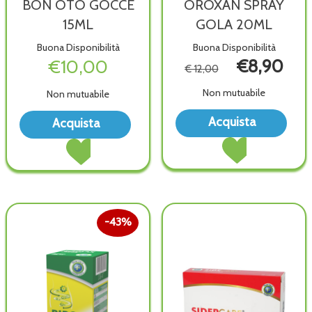
BON OTO GOCCE
OROXAN SPRAY
15ML
GOLA 20ML
Buona Disponibilità
Buona Disponibilità
€10,00
€8,90
€ 12,00
Non mutuabile
Non mutuabile
Acq
Acquista BON
Acquista
Acquista
SPR
OTO
Acquista OROXAN
Acquista BON
GOL
GOCCE
SPRAY
OTO
20ML
15ML alla
GOLA
GOCCE
wish
wishlist
20ML al
15ML al
carrello
carrello
43%