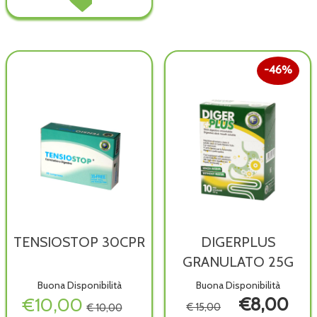
20DRINKPK alla
MAR
wishlist
20DRINKPK al
carrello
46%
TENSIOSTOP 30CPR
DIGERPLUS
GRANULATO 25G
Buona Disponibilità
Buona Disponibilità
€10,00
€8,00
€ 15,00
€ 10,00