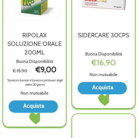
RIPOLAX
SIDERCARE 30CPS
SOLUZIONE ORALE
200ML
Buona Disponibilità
€16,90
Buona Disponibilità
€9,00
€ 15,90
Non mutuabile
*il prezzo barrato è il prezzo più basso degli
Acqu
ultimi 30 giorni
Acquista
30CP
Non mutuabile
Acquista SIDERCAR
wish
30CPS al
Acquista RIPOLAX
Acquista
carrello
SOLUZIONE
Acquista RIPOLAX
ORALE
SOLUZIONE
200ML alla
ORALE
wishlist
200ML al
carrello