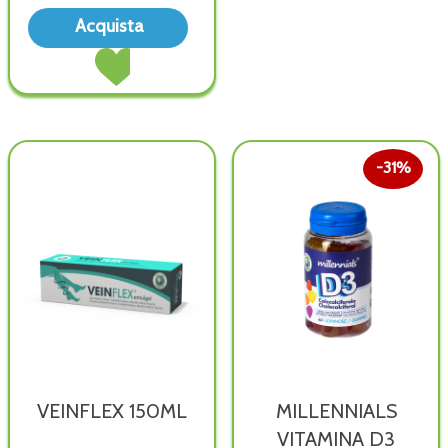
Acquista ANNURCHAIR
Acquista
30CPR alla
Acquista ANNURCHAIR
wishlist
30CPR al
carrello
31%
VEINFLEX 150ML
MILLENNIALS
VITAMINA D3