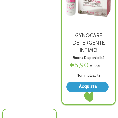
GYNOCARE
DETERGENTE
INTIMO
Buona Disponibilità
€5,90
€ 5,90
Non mutuabile
Acq
Acquista
DET
Acquista GYNOCA
INTI
DETERGENTE
wish
INTIMO al
carrello