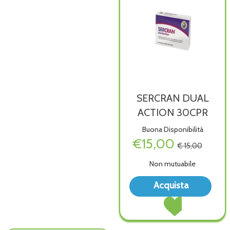
SERCRAN DUAL
ACTION 30CPR
Buona Disponibilità
€15,00
€ 15,00
Non mutuabile
Acqu
Acquista
DUA
Acquista SERCRAN
ACT
DUAL
30CP
ACTION
wish
30CPR al