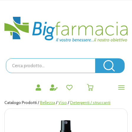
Passa
al
contenuto
Bigfarmacia
principale
Cerca
Prodotto
Cerc
prodotti
0
inseriti
Catalogo Prodotti /
Bellezza
/
Viso
/
Detergenti / struccanti