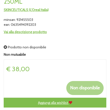
250ML
SKINCEUTICALS (L'Oreal Italia)
minsan: 921455503
ean: 0635494392203
Vai alla descrizione prodotto
Prodotto non disponibile
Non mutuabile
Prezzo
€ 38,00
Non disponibile
Aggiungi alla wishlist