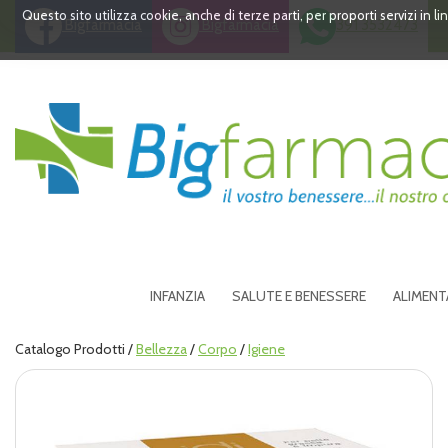
Passa
Questo sito utilizza cookie, anche di terze parti, per proporti servizi in 
Bigfarmacia
Bigfarmacia
391 3532473
al
contenuto
principale
Bigfarmacia
INFANZIA
SALUTE E BENESSERE
ALIMENT
Catalogo Prodotti /
Bellezza
/
Corpo
/
Igiene