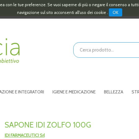
linea con le tue preferenze. Se vuoi saperne di più o negare il consenso a tutt
OK
navigazione sul sito acconsenti all'uso dei cookie .
Cerca
Prodotto
AZIONE E INTEGRATORI
IGIENE E MEDICAZIONE
BELLEZZA
STR
SAPONE IDI ZOLFO 100G
IDI FARMACEUTICI Srl