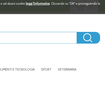
ARTICOLI
i o ad alcuni cookie
leggi l'informativa
. Cliccando su "OK" o proseguendo la
0
ACCEDI
REGISTRATI
WISHLIST
INSERITI
Cerc
UMENTI E TECNOLOGIA
SPORT
VETERINARIA