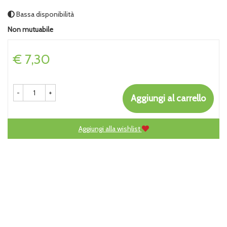
Bassa disponibilità
Non mutuabile
Prezzo
€ 7,30
-
+
Aggiungi al carrello
Aggiungi alla wishlist