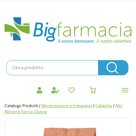
Passa
al
contenuto
Bigfarmacia
principale
Cerca
Prodotto
Cerc
prodotti
0
inseriti
Catalogo Prodotti /
Alimentazione e Integratori
/
Celiachia
/
Altri
Alimenti Senza Glutine