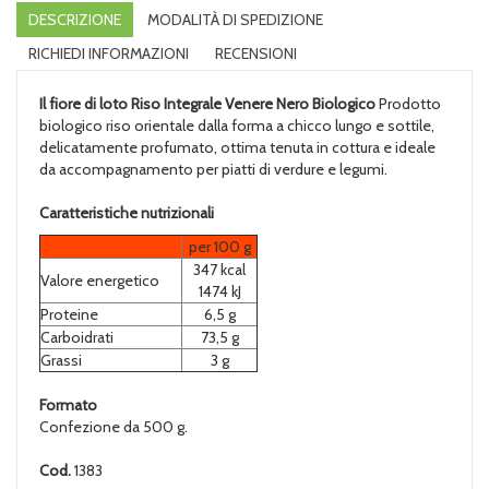
DESCRIZIONE
MODALITÀ DI SPEDIZIONE
RICHIEDI INFORMAZIONI
RECENSIONI
Il fiore di loto Riso Integrale Venere Nero Biologico
Prodotto
biologico riso orientale dalla forma a chicco lungo e sottile,
delicatamente profumato, ottima tenuta in cottura e ideale
da accompagnamento per piatti di verdure e legumi.
Caratteristiche nutrizionali
per 100 g
347 kcal
Valore energetico
1474 kJ
Proteine
6,5 g
Carboidrati
73,5 g
Grassi
3 g
Formato
Confezione da 500 g.
Cod.
1383