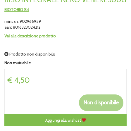
BIOTOBIO Srl
minsan: 902966959
ean: 8016323024212
Vai alla descrizione prodotto
Prodotto non disponibile
Non mutuabile
Prezzo
€ 4,50
Non disponibile
Aggiungi alla wishlist