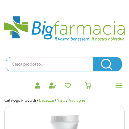
Passa
al
contenuto
Bigfarmacia
principale
Cerca
Prodotto
Cerc
prodotti
0
inseriti
Catalogo Prodotti /
Bellezza
/
Viso
/
Antirughe