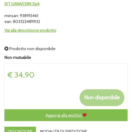
IST.GANASSINI SpA
minsan: 938915461
ean: 8033224811932
Vai alla descrizione prodotto
Prodotto non disponibile
Non mutuabile
Prezzo
€ 34,90
Non disponibile
Aggiungi alla wishlist
DESCRIZIONE
MODALITÀ DI SPEDIZIONE