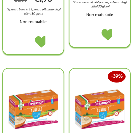
€ 3,09
*il prezzo barrato è il prezzo più basso degli
ultimi 30 giorni
*il prezzo barrato è il prezzo più basso degli
ultimi 30 giorni
Non mutuabile
Non mutuabile
PASTINA
Acquista PASTIN
GEMMINE
GEMMINE
PASTINA
Acquista PASTINA
340G non
340G alla
CHIOCCIOLINE
CHIOCCIOLINE
è
wishlist
340G non
340G alla
disponibile
è
wishlist
disponibile
39%