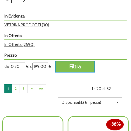
In Evidenza
VETRINA PRODOTTI
(30)
In Offerta
In Offerta
(2590)
Prezzo
filtra
filtra
da
€
a
€
da
a
1 - 20 di 52
1
2
3
»
»»
Disponibilità (n. pezzi)
38%