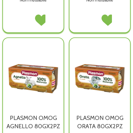
Non mutuabile
Non mutuabile
PLASMON
Acquista PLASMON
PLASMON
Acquista PLASM
OMOG
OMOG
OMOG
OMOG
PARMIGIANO80GX2PZ non
PARMIGIANO80GX2PZ alla
TACCH
TACCH
è
wishlist
80GX2PZ non
80GX2PZ alla
disponibile
è
wishlist
disponibile
PLASMON OMOG
PLASMON OMOG
AGNELLO 80GX2PZ
ORATA 80GX2PZ