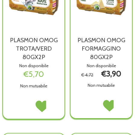
PLASMON OMOG
PLASMON OMOG
TROTA/VERD
FORMAGGINO
80GX2P
80GX2P
Non disponibile
Non disponibile
€5,70
€3,90
€ 4,72
Non mutuabile
Non mutuabile
PLASMON
Acquista PLASM
PLASMON
Acquista PLASMON
OMOG
OMOG
OMOG
OMOG
FORMAGGINO
FORMAGGINO
TROTA/VERD
TROTA/VERD
80GX2P non
80GX2P alla
80GX2P non
80GX2P alla
è
wishlist
è
wishlist
disponibile
disponibile