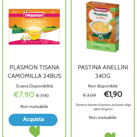
PLASMON TISANA
PASTINA ANELLINI
CAMOMILLA 24BUS
340G
Scarsa Disponibilità
Non disponibile
€7,90
€1,90
€ 3,09
€ 7,90
*il prezzo barrato è il prezzo più basso degli
Non mutuabile
ultimi 30 giorni
Acquista PLASMON
Non mutuabile
Acquista
TISANA
Acquista PLASMON
CAMOMILLA
TISANA
24BUS alla
PASTINA
Acquista PASTIN