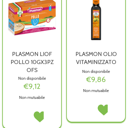
PLASMON LIOF
PLASMON OLIO
POLLO 10GX3PZ
VITAMINIZZATO
OFS
Non disponibile
€9,86
Non disponibile
€9,12
Non mutuabile
Non mutuabile
PLASMON
Acquista PLASM
OLIO
OLIO
PLASMON
Acquista PLASMON
VITAMINIZZATO non
VITAMINIZZATO a
LIOF
LIOF
è
wishlist
POLLO
POLLO