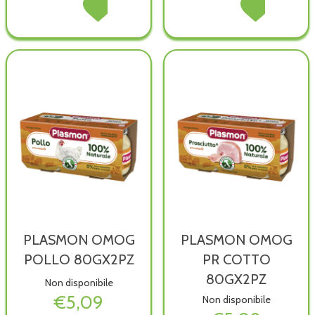
PLASMON
Acquista PLASMON
PLASMON
Acquista PLASM
OMOG
OMOG
OMOG
OMOG
FOR/PR
FOR/PR
MANZO
MANZO
80GX2PZ non
80GX2PZ alla
80GX2PZ non
80GX2PZ alla
è
wishlist
è
wishlist
disponibile
disponibile
PLASMON OMOG
PLASMON OMOG
POLLO 80GX2PZ
PR COTTO
80GX2PZ
Non disponibile
€5,09
Non disponibile