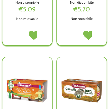
Non disponibile
Non disponibile
€5,09
€5,70
Non mutuabile
Non mutuabile
PLASMON
Acquista PLASMON
PLASMON
Acquista PLASM
OMOG
OMOG
OMOG
OMOG
AGNELLO
AGNELLO
ORATA
ORATA
80GX2PZ non
80GX2PZ alla
80GX2PZ non
80GX2PZ alla
è
wishlist
è
wishlist
disponibile
disponibile