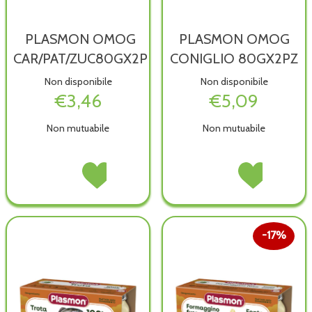
PLASMON OMOG
PLASMON OMOG
CAR/PAT/ZUC80GX2P
CONIGLIO 80GX2PZ
Non disponibile
Non disponibile
€3,46
€5,09
Non mutuabile
Non mutuabile
PLASMON
Acquista PLASMON
PLASMON
Acquista PLASM
OMOG
OMOG
OMOG
OMOG
CAR/PAT/ZUC80GX2P non
CAR/PAT/ZUC80GX2P alla
CONIGLIO
CONIGLIO
è
wishlist
80GX2PZ non
80GX2PZ alla
disponibile
è
wishlist
17%
disponibile