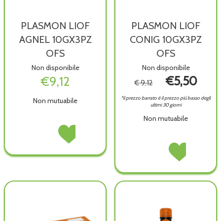
PLASMON LIOF
PLASMON LIOF
AGNEL 10GX3PZ
CONIG 10GX3PZ
OFS
OFS
Non disponibile
Non disponibile
€9,12
€5,50
€ 9,12
*il prezzo barrato è il prezzo più basso degli
Non mutuabile
ultimi 30 giorni
Non mutuabile
PLASMON
Acquista PLASMON
LIOF
LIOF
PLASMON
Acquista PLASM
AGNEL
AGNEL
LIOF
LIOF
10GX3PZ
10GX3PZ
CONIG
CONIG
OFS non
OFS alla
10GX3PZ
10GX3PZ
è
wishlist
OFS non
OFS alla
disponibile
è
wishlist
disponibile