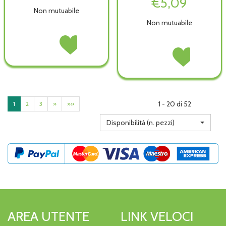
€5,09
Non mutuabile
Non mutuabile
PLASMON
Acquista PLASMON
OMOG
OMOG
PLASMON
Acquista PLASM
POLLO
POLLO
OMOG
OMOG
80GX2PZ non
80GX2PZ alla
PR
PR
è
wishlist
COTTO
COTTO
disponibile
80GX2PZ non
80GX2PZ alla
è
wishlist
1 - 20 di 52
1
2
3
»
»»
disponibile
Disponibilità (n. pezzi)
AREA UTENTE
LINK VELOCI