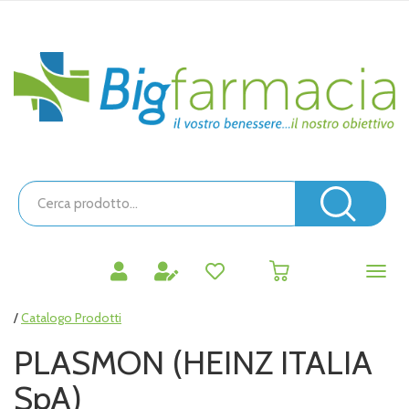
Passa
al
contenuto
Bigfarmacia
principale
Cerca
Prodotto
Cerc
prodotti
0
inseriti
/
Catalogo Prodotti
PLASMON (HEINZ ITALIA
SpA)