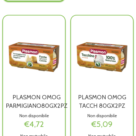
disponibile
10GX3PZ
10GX3PZ
OFS non
OFS alla
è
wishlist
disponibile
PLASMON OMOG
PLASMON OMOG
PARMIGIANO80GX2PZ
TACCH 80GX2PZ
Non disponibile
Non disponibile
€4,72
€5,09