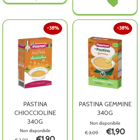
CAMOMILLA
wishlist
ANELLINI
ANELLINI
24BUS al
340G non
340G alla
carrello
è
wishlist
disponibile
38%
38%
PASTINA
PASTINA GEMMINE
CHIOCCIOLINE
340G
340G
Non disponibile
€1,90
Non disponibile
€ 3,09
€1,90