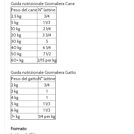
Guida nutrizionale Giornaliera Cane
Peso del cane
N° lattine
2,5 kg
3/4
5 kg
1 1/3
10 kg
2 1/4
20 kg
3 3/4
30 kg
5
40 kg
6 1/4
50 kg
7 1/2
60+ kg
2/15 per kg
Guida nutrizionale Giornaliera Gatto
Peso del gatto
N° lattine
2 kg
3/4
3 kg
1
4 kg
1
5 kg
1 1/3
6 kg
1 1/2
7+ kg
1/4 per kg
Formato