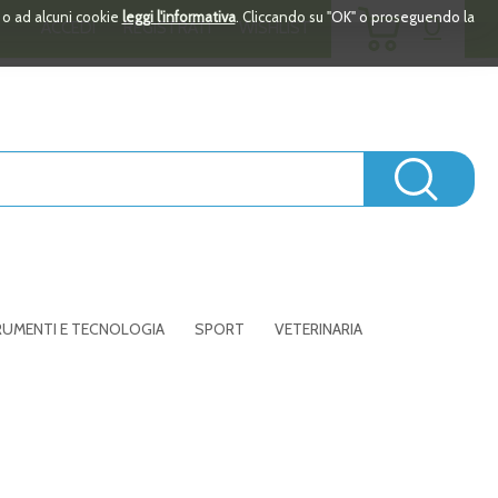
ARTICOLI
i o ad alcuni cookie
leggi l'informativa
. Cliccando su "OK" o proseguendo la
0
ACCEDI
REGISTRATI
WISHLIST
INSERITI
Cerc
UMENTI E TECNOLOGIA
SPORT
VETERINARIA