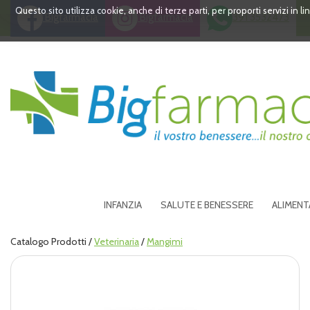
Passa
Questo sito utilizza cookie, anche di terze parti, per proporti servizi in 
Bigfarmacia
Bigfarmacia
391 3532473
al
contenuto
principale
Bigfarmacia
INFANZIA
SALUTE E BENESSERE
ALIMENT
Catalogo Prodotti /
Veterinaria
/
Mangimi