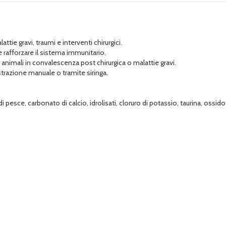
tie gravi, traumi e interventi chirurgici.
 e rafforzare il sistema immunitario.
 animali in convalescenza post chirurgica o malattie gravi.
trazione manuale o tramite siringa.
 di pesce, carbonato di calcio, idrolisati, cloruro di potassio, taurina, oss