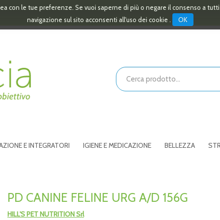
linea con le tue preferenze. Se vuoi saperne di più o negare il consenso a tutt
OK
navigazione sul sito acconsenti all'uso dei cookie .
Cerca
Prodotto
AZIONE E INTEGRATORI
IGIENE E MEDICAZIONE
BELLEZZA
STR
PD CANINE FELINE URG A/D 156G
HILL'S PET NUTRITION Srl