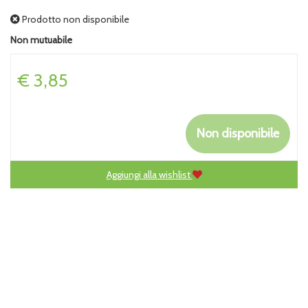
Prodotto non disponibile
Non mutuabile
Prezzo
€ 3,85
Non disponibile
Aggiungi alla wishlist