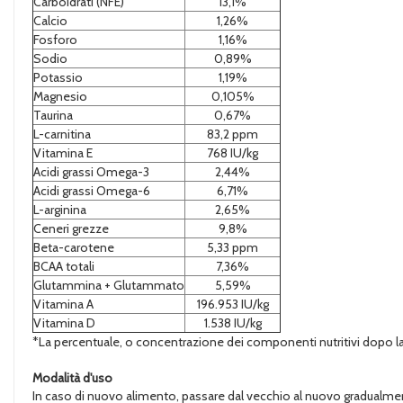
Carboidrati (NFE)
13,1%
Calcio
1,26%
Fosforo
1,16%
Sodio
0,89%
Potassio
1,19%
Magnesio
0,105%
Taurina
0,67%
L-carnitina
83,2 ppm
Vitamina E
768 IU/kg
Acidi grassi Omega-3
2,44%
Acidi grassi Omega-6
6,71%
L-arginina
2,65%
Ceneri grezze
9,8%
Beta-carotene
5,33 ppm
BCAA totali
7,36%
Glutammina + Glutammato
5,59%
Vitamina A
196.953 IU/kg
Vitamina D
1.538 IU/kg
*La percentuale, o concentrazione dei componenti nutritivi dopo la rim
Modalità d'uso
In caso di nuovo alimento, passare dal vecchio al nuovo gradualment