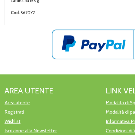
Lattina da 156 g.
Cod.
5670YZ
AREA UTENTE
LINK VE
Area utente
Modalità di Sp
Registrati
Modalità di 
Wishlist
Informativa P
Iscrizione alla Newsletter
Condizioni di 