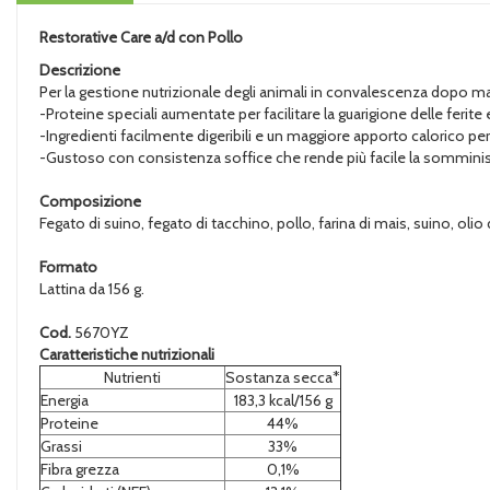
Restorative Care a/d con Pollo
Descrizione
Per la gestione nutrizionale degli animali in convalescenza dopo malat
-Proteine speciali aumentate per facilitare la guarigione delle ferite
-Ingredienti facilmente digeribili e un maggiore apporto calorico per
-Gustoso con consistenza soffice che rende più facile la somminis
Composizione
Fegato di suino, fegato di tacchino, pollo, farina di mais, suino, olio
Formato
Lattina da 156 g.
Cod.
5670YZ
Caratteristiche nutrizionali
Nutrienti
Sostanza secca*
Energia
183,3 kcal/156 g
Proteine
44%
Grassi
33%
Fibra grezza
0,1%