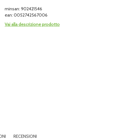
minsan: 902421546
ean: 0052742567006
Vai alla descrizione prodotto
ONI
RECENSIONI