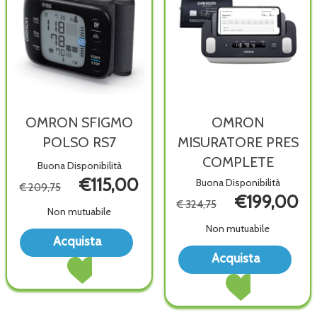
OMRON SFIGMO
OMRON
POLSO RS7
MISURATORE PRES
COMPLETE
Buona Disponibilità
€115,00
Buona Disponibilità
€ 209,75
€199,00
€ 324,75
Non mutuabile
Non mutuabile
Acquista OMRON
Acquista
SFIGMO
Acq
Acquista OMRON
Acquista
POLSO
MIS
SFIGMO
Acquista OMRON
RS7 alla
PRE
POLSO
MISURATORE
wishlist
COMP
RS7 al
PRES
wish
carrello
COMPLETE al