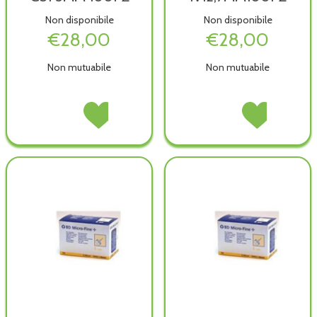
Non disponibile
Non disponibile
€28,00
€28,00
Non mutuabile
Non mutuabile
BD
Acquista BD
BD
Acquista BD
MICROFINE
MICROFINE
MICROFINE
MICROFINE
AGO
AGO
AGO
AGO
G31
G31
IV12,7MM100PZ non
IV12,7MM100PZ al
5MM
5MM
è
wishlist
100PZ non
100PZ alla
disponibile
è
wishlist
disponibile