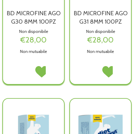
BD MICROFINE AGO
BD MICROFINE AGO
G30 8MM 100PZ
G31 8MM 100PZ
Non disponibile
Non disponibile
€28,00
€28,00
Non mutuabile
Non mutuabile
BD
Acquista BD
BD
Acquista BD
MICROFINE
MICROFINE
MICROFINE
MICROFINE
AGO
AGO
AGO
AGO
G30
G30
G31
G31
8MM
8MM
8MM
8MM
100PZ non
100PZ alla
100PZ non
100PZ alla
è
wishlist
è
wishlist
disponibile
disponibile