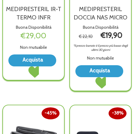
MEDIPRESTERIL IR-T
MEDIPRESTERIL
TERMO INFR
DOCCIA NAS MICRO
Buona Disponibilità
Buona Disponibilità
€29,00
€19,90
€ 22,10
*il prezzo barrato è il prezzo più basso degli
Non mutuabile
ultimi 30 giorni
Acquista MEDIPRESTERIL
Non mutuabile
Acquista
IR-
Acquista MEDIPRESTERIL
Acqu
T
Acquista
IR-
DOC
TERMO
Acquista MEDIPRES
T
NAS
INFR alla
DOCCIA
TERMO
MICR
wishlist
NAS
INFR al
wish
MICRO al
carrello
carrello
45%
38%