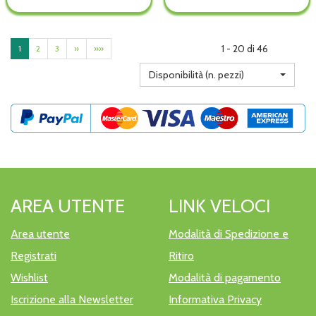
POCKET
POCKET
POCKET
POCKET
GG
GG
PROTSLIP non
PROTSLIP alla
C/ALI non
C/ALI alla
è
wishlist
è
wishlist
disponibile
1 - 20 di 46
1
2
3
»
»»
disponibile
Disponibilità (n. pezzi)
AREA UTENTE
LINK VELOCI
Area utente
Modalità di Spedizione e
Registrati
Ritiro
Wishlist
Modalità di pagamento
Iscrizione alla Newsletter
Informativa Privacy