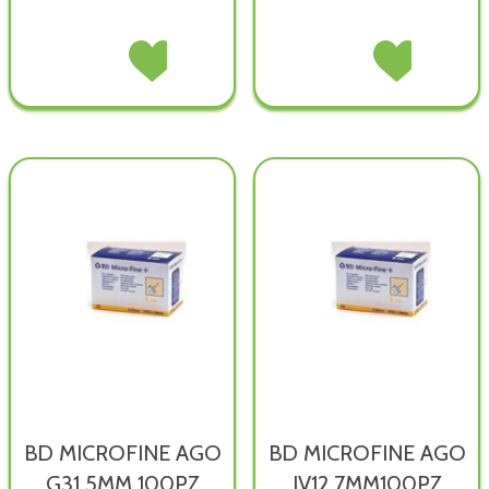
BD
Acquista BD
MEDIPRESTERIL
Acquista MEDIPR
MICROFINE
MICROFINE
TERMO
TERMO
AGO
AGO
ECOLOGICO non
ECOLOGICO alla
PENTA
PENTA
è
wishlist
G32
G32
disponibile
4MM non
4MM alla
è
wishlist
disponibile
BD MICROFINE AGO
BD MICROFINE AGO
G31 5MM 100PZ
IV12,7MM100PZ