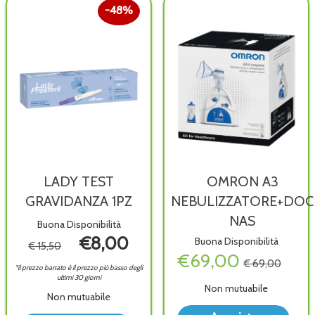
carrello
carrello
48%
LADY TEST
OMRON A3
GRAVIDANZA 1PZ
NEBULIZZATORE+DOC
NAS
Buona Disponibilità
€8,00
Buona Disponibilità
€ 15,50
€69,00
€ 69,00
*il prezzo barrato è il prezzo più basso degli
ultimi 30 giorni
Non mutuabile
Non mutuabile
Acq