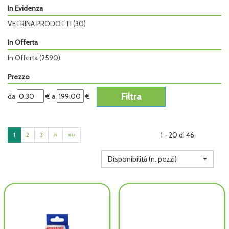
In Evidenza
VETRINA PRODOTTI
(30)
In Offerta
In Offerta
(2590)
Prezzo
filtra
filtra
da
€
a
€
da
a
1 - 20 di 46
1
2
3
»
»»
Disponibilità (n. pezzi)