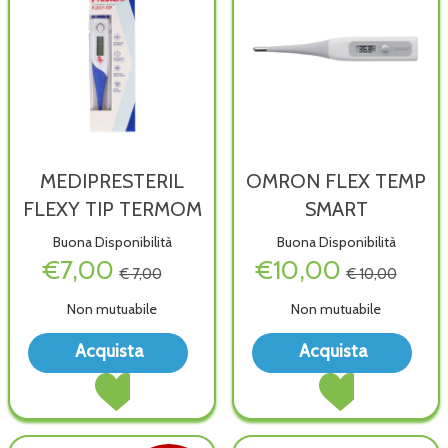
MEDIPRESTERIL
OMRON FLEX TEMP
FLEXY TIP TERMOM
SMART
Buona Disponibilità
Buona Disponibilità
€7,00
€10,00
€ 7,00
€ 10,00
Non mutuabile
Non mutuabile
Acquista MEDIPRESTERIL
Acq
Acquista
Acquista
FLEXY
FLE
Acquista MEDIPRESTERIL
Acquista OMRON
TIP
TEM
FLEXY
FLEX
TERMOM alla
SMAR
TIP
TEMP
wishlist
wish
TERMOM al
SMART al