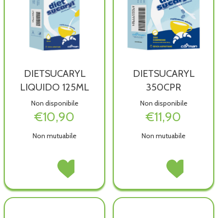
DIETSUCARYL
DIETSUCARYL
LIQUIDO 125ML
350CPR
Non disponibile
Non disponibile
€10,90
€11,90
Non mutuabile
Non mutuabile
DIETSUCARYL
Acquista DIETSUCARYL
DIETSUCARYL
Acquista DIETS
LIQUIDO
LIQUIDO
350CPR non
350CPR alla
125ML non
125ML alla
è
wishlist
è
wishlist
disponibile
disponibile