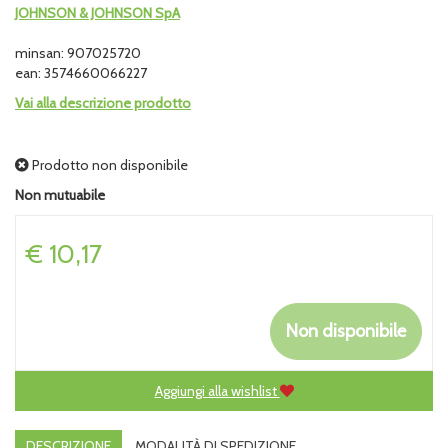
JOHNSON & JOHNSON SpA
minsan: 907025720
ean: 3574660066227
Vai alla descrizione prodotto
Prodotto non disponibile
Non mutuabile
Prezzo
€ 10,17
Non disponibile
Aggiungi alla wishlist
DESCRIZIONE
MODALITÀ DI SPEDIZIONE