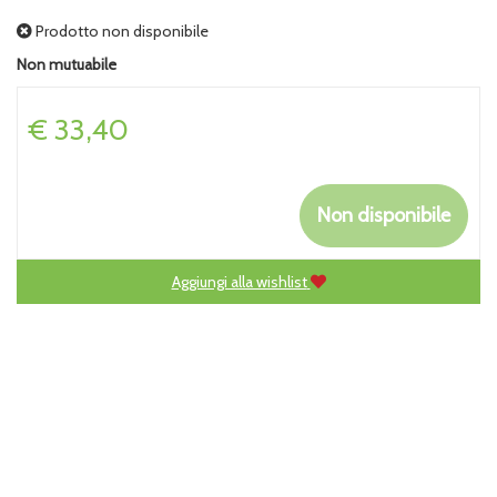
Prodotto non disponibile
Non mutuabile
Prezzo
€ 33,40
Non disponibile
Aggiungi alla wishlist