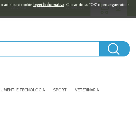
ARTICOLI
i o ad alcuni cookie
leggi l'informativa
. Cliccando su "OK" o proseguendo la
0
ACCEDI
REGISTRATI
WISHLIST
INSERITI
Cerc
UMENTI E TECNOLOGIA
SPORT
VETERINARIA