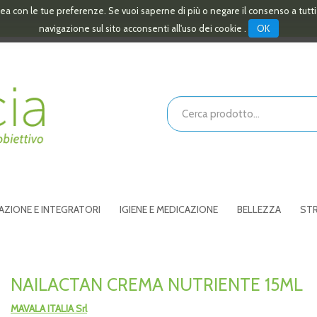
linea con le tue preferenze. Se vuoi saperne di più o negare il consenso a tutt
OK
navigazione sul sito acconsenti all'uso dei cookie .
Cerca
Prodotto
AZIONE E INTEGRATORI
IGIENE E MEDICAZIONE
BELLEZZA
STR
NAILACTAN CREMA NUTRIENTE 15ML
MAVALA ITALIA Srl