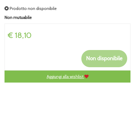
Prodotto non disponibile
Non mutuabile
Prezzo
€ 18,10
Non disponibile
Aggiungi alla wishlist