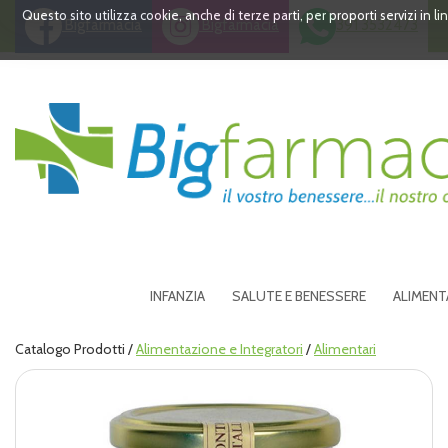
Passa
Questo sito utilizza cookie, anche di terze parti, per proporti servizi in 
Bigfarmacia
Bigfarmacia
391 3532473
al
contenuto
principale
Bigfarmacia
INFANZIA
SALUTE E BENESSERE
ALIMENT
Catalogo Prodotti /
Alimentazione e Integratori
/
Alimentari