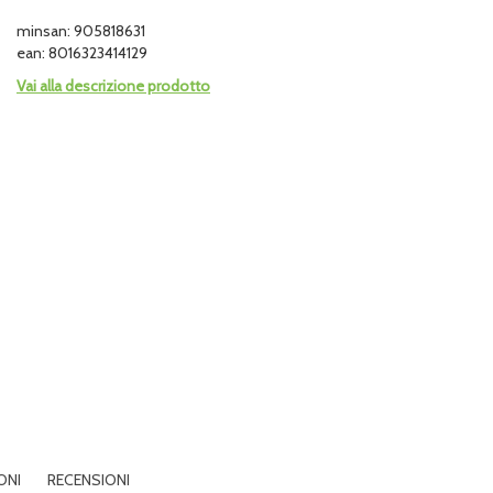
minsan: 905818631
ean: 8016323414129
Vai alla descrizione prodotto
ONI
RECENSIONI