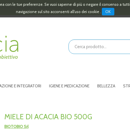
linea con le tue preferenze. Se vuoi saperne di più o negare il consenso a tutt
OK
navigazione sul sito acconsenti all'uso dei cookie .
Cerca
Prodotto
AZIONE E INTEGRATORI
IGIENE E MEDICAZIONE
BELLEZZA
STR
MIELE DI ACACIA BIO 500G
BIOTOBIO Srl