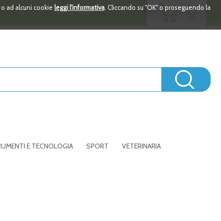
ARTICOLI
i o ad alcuni cookie
leggi l'informativa
. Cliccando su "OK" o proseguendo la
0
ACCEDI
REGISTRATI
WISHLIST
INSERITI
Cerc
UMENTI E TECNOLOGIA
SPORT
VETERINARIA