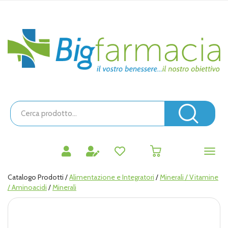
Passa
al
contenuto
Bigfarmacia
principale
Cerca
Prodotto
Cerc
prodotti
0
inseriti
Catalogo Prodotti /
Alimentazione e Integratori
/
Minerali / Vitamine
/ Aminoacidi
/
Minerali