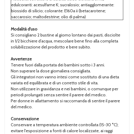
edulcoranti: acesulfame K; sucralosio; antiagglomerante:
biossido di silicio; colorante: E160a ii (betacarotene;
saccarosio; maltodestrine; olio di palma)
Modalità d'uso
Si consigliano 2 bustine al giorno lontano dai pasti, disciolte
in 1/2 bicchiere d’acqua, mescolare bene fino alla completa
solubilizzazione del prodotto e bere subito.
Avvertenze
Tenere fuori dalla portata dei bambini sotto i 3 anni.
Non superare la dose giornaliera consigliata.
Gli integratori non vanno intesi come sostituto di una dieta
variata ed equilibrata e di un corretto stile di vita.
Non utilizzare in gravidanza e nei bambini, o comunque per
periodi prolungati senza sentire il parere del medico.
Per donne in allattamento si raccomanda di sentire il parere
del medico.
Conservazione
Conservare a temperatura ambiente controllata (15-30 °C);
evitare l'esposizione a fonti di calore localizzate, ai raggi