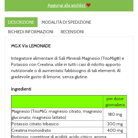
Aggiungi alla wishlist
DESCRIZIONE
MODALITÀ DI SPEDIZIONE
RICHIEDI INFORMAZIONI
RECENSIONI
MG.K Vis
LEMONADE
Integratore alimentare di Sali Minerali Magnesio (TrioMig®) e
Potassio con Creatina, utile in tutti i casi di ridotto apporto
nutrizionale o di aumentato fabbisogno di tali elementi. Al
gradevole gusto di limone, senza glutine.
Ingredienti
per dose
giornaliera
Magnesio (TrioMiG: magnesio citrato, magnesio
180 mg
gluconato, magnesio lattato)
Potassio citrato tribasico
200 mg
Creatina monoidrato
400 mg
Fruttosio; correttore di acidità: acido citrico; aroma;