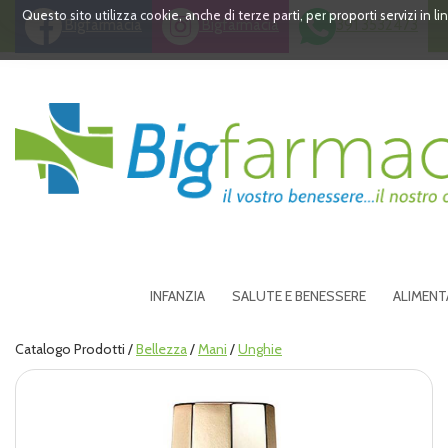
Passa
Questo sito utilizza cookie, anche di terze parti, per proporti servizi in 
Bigfarmacia
Bigfarmacia
391 3532473
al
contenuto
principale
Bigfarmacia
INFANZIA
SALUTE E BENESSERE
ALIMENT
Catalogo Prodotti /
Bellezza
/
Mani
/
Unghie