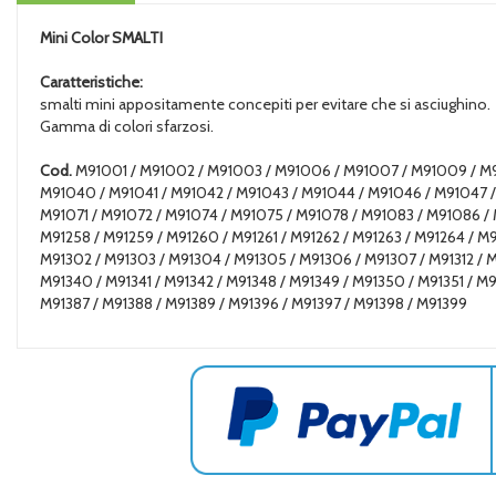
Mini Color
SMALTI
Caratteristiche:
smalti mini appositamente concepiti per evitare che si asciughino.
Gamma di colori sfarzosi.
Cod.
M91001 / M91002 / M91003 / M91006 / M91007 / M91009 / M910
M91040 / M91041 / M91042 / M91043 / M91044 / M91046 / M91047 /
M91071 / M91072 / M91074 / M91075 / M91078 / M91083 / M91086 / M
M91258 / M91259 / M91260 / M91261 / M91262 / M91263 / M91264 / M9
M91302 / M91303 / M91304 / M91305 / M91306 / M91307 / M91312 / M91
M91340 / M91341 / M91342 / M91348 / M91349 / M91350 / M91351 / M9
M91387 / M91388 / M91389 / M91396 / M91397 / M91398 / M91399