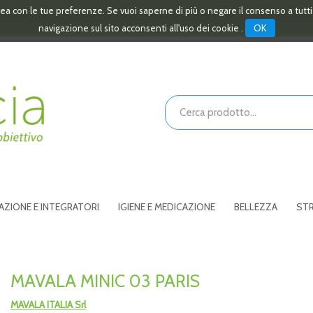
linea con le tue preferenze. Se vuoi saperne di più o negare il consenso a tutt
OK
navigazione sul sito acconsenti all'uso dei cookie .
Cerca
Prodotto
AZIONE E INTEGRATORI
IGIENE E MEDICAZIONE
BELLEZZA
STR
MAVALA MINIC 03 PARIS
MAVALA ITALIA Srl