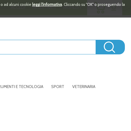
ARTICOLI
i o ad alcuni cookie
leggi l'informativa
. Cliccando su "OK" o proseguendo la
0
ACCEDI
REGISTRATI
WISHLIST
INSERITI
Cerc
UMENTI E TECNOLOGIA
SPORT
VETERINARIA