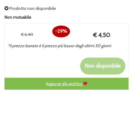
Prodotto non disponibile
Non mutuabile
29%
Prezzo
€ 4,50
€ 6,40
Sconto
scontato
*il prezzo barrato è il prezzo più basso degli ultimi 30 giorni
del
Non disponibile
Aggiungi alla wishlist