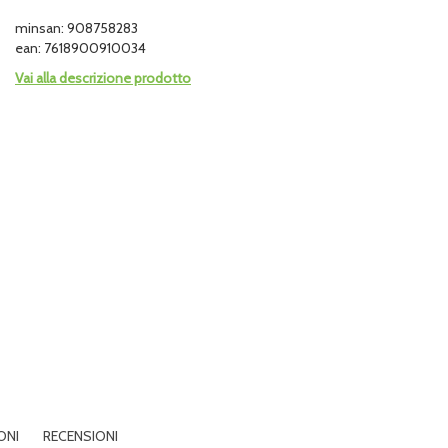
minsan: 908758283
ean: 7618900910034
Vai alla descrizione prodotto
ONI
RECENSIONI