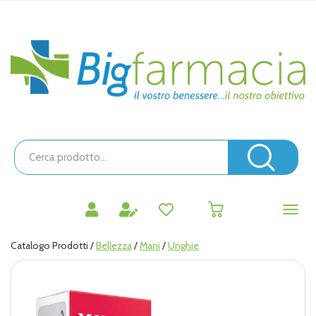
Passa
al
contenuto
Bigfarmacia
principale
Cerca
Prodotto
Cerc
prodotti
0
inseriti
Catalogo Prodotti /
Bellezza
/
Mani
/
Unghie