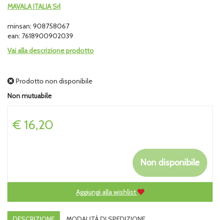
MAVALA ITALIA Srl
minsan: 908758067
ean: 7618900902039
Vai alla descrizione prodotto
Prodotto non disponibile
Non mutuabile
Prezzo
€ 16,20
Non disponibile
Aggiungi alla wishlist
DESCRIZIONE
MODALITÀ DI SPEDIZIONE